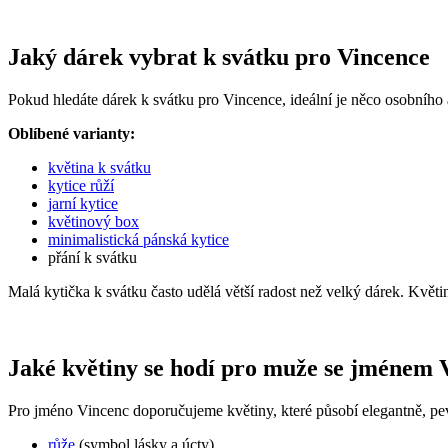
Jaký dárek vybrat k svátku pro Vincence
Pokud hledáte dárek k svátku pro Vincence, ideální je něco osobního 
Oblíbené varianty:
květina k svátku
kytice růží
jarní kytice
květinový box
minimalistická pánská kytice
přání k svátku
Malá kytička k svátku často udělá větší radost než velký dárek. Květ
Jaké květiny se hodí pro muže se jménem 
Pro jméno Vincenc doporučujeme květiny, které působí elegantně, pev
růže
(symbol lásky a úcty)