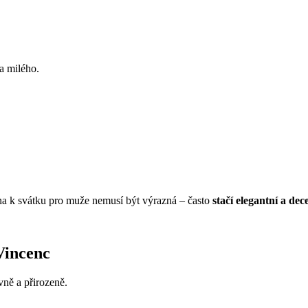
a milého.
ina k svátku pro muže nemusí být výrazná – často
stačí elegantní a dece
Vincenc
ně a přirozeně.