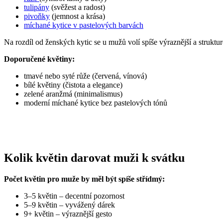
tulipány
(svěžest a radost)
pivoňky
(jemnost a krása)
míchané kytice v pastelových barvách
Na rozdíl od ženských kytic se u mužů volí spíše výraznější a struktu
Doporučené květiny:
tmavé nebo syté růže (červená, vínová)
bílé květiny (čistota a elegance)
zelené aranžmá (minimalismus)
moderní míchané kytice bez pastelových tónů
Kolik květin darovat muži k svátku
Počet květin pro muže by měl být spíše střídmý:
3–5 květin – decentní pozornost
5–9 květin – vyvážený dárek
9+ květin – výraznější gesto