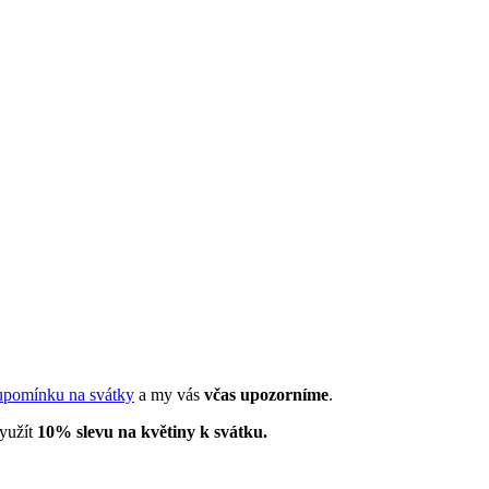
upomínku na svátky
a my vás
včas upozorníme
.
využít
10% slevu na květiny k svátku.