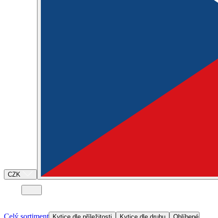
CZK
Celý sortiment
Kytice dle příležitosti
Kytice dle druhu
Oblíbené