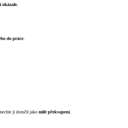
í okázale.
ebo do práce
.
 nechte ji doručit jako
milé překvapení
.