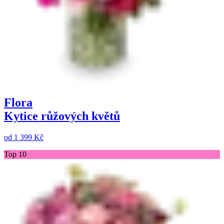
Flora
Kytice růžových květů
od
1 399 Kč
Top 10