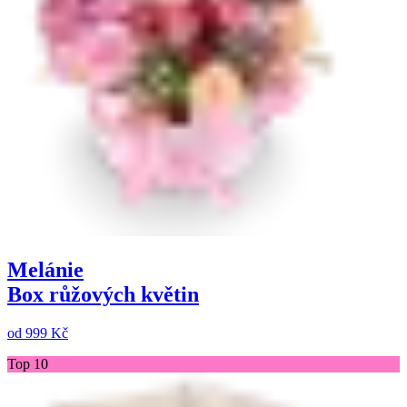
Melánie
Box růžových květin
od
999 Kč
Top 10