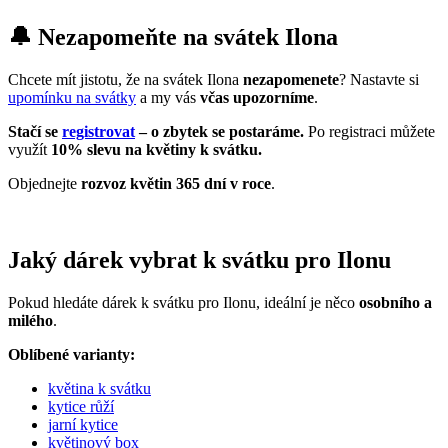
🔔 Nezapomeňte na svátek Ilona
Chcete mít jistotu, že na svátek Ilona
nezapomenete
? Nastavte si
upomínku na svátky
a my vás
včas upozorníme
.
Stačí se
registrovat
– o zbytek se postaráme.
Po registraci můžete
využít
10% slevu na květiny k svátku.
Objednejte
rozvoz květin 365 dní v roce
.
Jaký dárek vybrat k svátku pro Ilonu
Pokud hledáte dárek k svátku pro Ilonu, ideální je něco
osobního a
milého
.
Oblíbené varianty:
květina k svátku
kytice růží
jarní kytice
květinový box