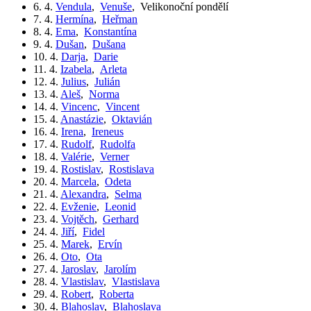
6. 4.
Vendula
,
Venuše
,
Velikonoční pondělí
7. 4.
Hermína
,
Heřman
8. 4.
Ema
,
Konstantína
9. 4.
Dušan
,
Dušana
10. 4.
Darja
,
Darie
11. 4.
Izabela
,
Arleta
12. 4.
Julius
,
Julián
13. 4.
Aleš
,
Norma
14. 4.
Vincenc
,
Vincent
15. 4.
Anastázie
,
Oktavián
16. 4.
Irena
,
Ireneus
17. 4.
Rudolf
,
Rudolfa
18. 4.
Valérie
,
Verner
19. 4.
Rostislav
,
Rostislava
20. 4.
Marcela
,
Odeta
21. 4.
Alexandra
,
Selma
22. 4.
Evženie
,
Leonid
23. 4.
Vojtěch
,
Gerhard
24. 4.
Jiří
,
Fidel
25. 4.
Marek
,
Ervín
26. 4.
Oto
,
Ota
27. 4.
Jaroslav
,
Jarolím
28. 4.
Vlastislav
,
Vlastislava
29. 4.
Robert
,
Roberta
30. 4.
Blahoslav
,
Blahoslava