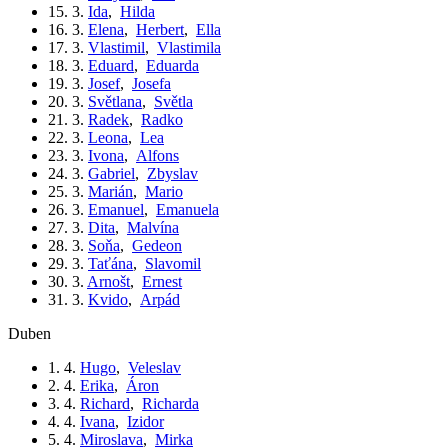
15. 3.
Ida
,
Hilda
16. 3.
Elena
,
Herbert
,
Ella
17. 3.
Vlastimil
,
Vlastimila
18. 3.
Eduard
,
Eduarda
19. 3.
Josef
,
Josefa
20. 3.
Světlana
,
Světla
21. 3.
Radek
,
Radko
22. 3.
Leona
,
Lea
23. 3.
Ivona
,
Alfons
24. 3.
Gabriel
,
Zbyslav
25. 3.
Marián
,
Mario
26. 3.
Emanuel
,
Emanuela
27. 3.
Dita
,
Malvína
28. 3.
Soňa
,
Gedeon
29. 3.
Taťána
,
Slavomil
30. 3.
Arnošt
,
Ernest
31. 3.
Kvido
,
Arpád
duben
1. 4.
Hugo
,
Veleslav
2. 4.
Erika
,
Áron
3. 4.
Richard
,
Richarda
4. 4.
Ivana
,
Izidor
5. 4.
Miroslava
,
Mirka