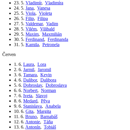
23. 5.
Vladimír
,
Vladimíra
24. 5.
Jana
,
Vanesa
25. 5.
Viola
,
Violeta
26. 5.
Filip
,
Filipa
27. 5.
Valdemar
,
Vadim
28. 5.
Vilém
,
Vilibald
29. 5.
Maxim
,
Maxmilián
30. 5.
Ferdinand
,
Ferdinanda
31. 5.
Kamila
,
Petronela
červen
1. 6.
Laura
,
Lora
2. 6.
Jarmil
,
Jaromil
3. 6.
Tamara
,
Kevin
4. 6.
Dalibor
,
Dalibora
5. 6.
Dobroslav
,
Dobroslava
6. 6.
Norbert
,
Norman
7. 6.
Iveta
,
Slavoj
8. 6.
Medard
,
Pěva
9. 6.
Stanislava
,
Anabela
10. 6.
Gita
,
Margita
11. 6.
Bruno
,
Barnabáš
12. 6.
Antonie
,
Táňa
13. 6.
Antonín
,
Tobiáš