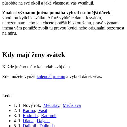
působíte na své okolí a jaké vlastnosti vás vystihují.
Znalost významu jména pomáhá vybrat osobnější dárek
i
vhodnou kytici k svátku. Ať už vybíráte dárek k svátku,
narozeninám nebo jen chcete potěšit blízkou ženu, právě význam
jména vám pomůže zvolit tu pravou kytici nebo originální pozornost
na míru.
Kdy mají ženy svátek
Každé jméno má v kalendáři svůj den.
Zde můžete využít
kalendář jmenin
a vybrat dárek včas.
leden
1. 1.
Nový rok
,
Mečislav
,
Mečislava
2. 1.
Karina
,
Vasil
3. 1.
Radmila
,
Radomil
4. 1.
Diana
,
Dajana
5. 1.
Dalimil
,
Dalimila