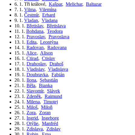
6. 1.
Tři králové
,
Kašpar
,
Melichar
,
Baltazar
7. 1.
Vilma
,
Vilemína
8. 1.
Čestmír
,
Erhard
9. 1.
Vladan
,
Vladana
10. 1.
Břetislav
,
Břetislava
11. 1.
Bohdana
,
Teodora
12. 1.
Pravoslav
,
Pravoslava
13. 1.
Edita
,
Leontýna
14. 1.
Radovan
,
Radovana
15. 1.
Alice
,
Alison
16. 1.
Ctirad
,
Ctislav
17. 1.
Drahoslav
,
Drahoš
18. 1.
Vladislav
,
Vladislava
19. 1.
Doubravka
,
Fabián
20. 1.
Ilona
,
Sebastián
21. 1.
Běla
,
Bianka
22. 1.
Slavomír
,
Slávek
23. 1.
Zdeněk
,
Raimund
24. 1.
Milena
,
Timotej
25. 1.
Miloš
,
Miloň
26. 1.
Zora
,
Zoran
27. 1.
Ingrid
,
Ingeborg
28. 1.
Otýlie
,
Manfréd
29. 1.
Zdislava
,
Zdislav
30. 1.
Robin
,
Erna