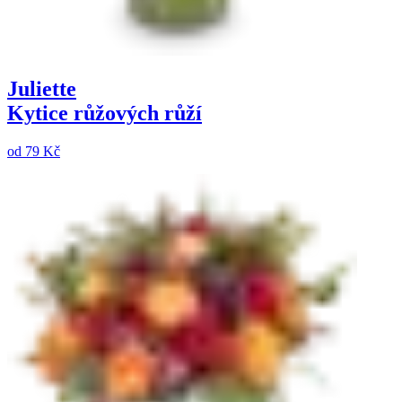
Juliette
Kytice růžových růží
od
79 Kč