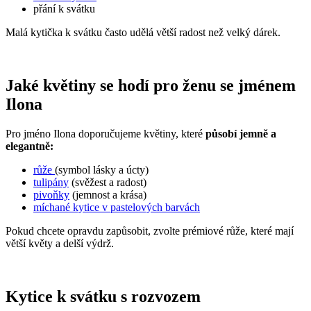
přání k svátku
Malá kytička k svátku často udělá větší radost než velký dárek.
Jaké květiny se hodí pro ženu se jménem
Ilona
Pro jméno Ilona doporučujeme květiny, které
působí jemně a
elegantně:
růže
(symbol lásky a úcty)
tulipány
(svěžest a radost)
pivoňky
(jemnost a krása)
míchané kytice v pastelových barvách
Pokud chcete opravdu zapůsobit, zvolte prémiové růže, které mají
větší květy a delší výdrž.
Kytice k svátku s rozvozem