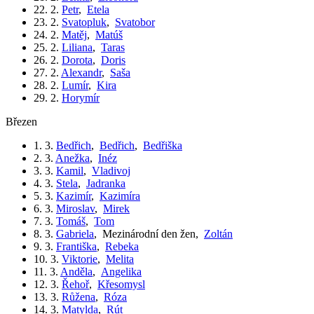
22. 2.
Petr
,
Etela
23. 2.
Svatopluk
,
Svatobor
24. 2.
Matěj
,
Matúš
25. 2.
Liliana
,
Taras
26. 2.
Dorota
,
Doris
27. 2.
Alexandr
,
Saša
28. 2.
Lumír
,
Kira
29. 2.
Horymír
březen
1. 3.
Bedřich
,
Bedřich
,
Bedřiška
2. 3.
Anežka
,
Inéz
3. 3.
Kamil
,
Vladivoj
4. 3.
Stela
,
Jadranka
5. 3.
Kazimír
,
Kazimíra
6. 3.
Miroslav
,
Mirek
7. 3.
Tomáš
,
Tom
8. 3.
Gabriela
,
Mezinárodní den žen
,
Zoltán
9. 3.
Františka
,
Rebeka
10. 3.
Viktorie
,
Melita
11. 3.
Anděla
,
Angelika
12. 3.
Řehoř
,
Křesomysl
13. 3.
Růžena
,
Róza
14. 3.
Matylda
,
Rút