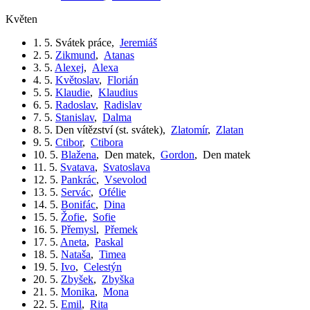
květen
1. 5.
Svátek práce
,
Jeremiáš
2. 5.
Zikmund
,
Atanas
3. 5.
Alexej
,
Alexa
4. 5.
Květoslav
,
Florián
5. 5.
Klaudie
,
Klaudius
6. 5.
Radoslav
,
Radislav
7. 5.
Stanislav
,
Dalma
8. 5.
Den vítězství (st. svátek)
,
Zlatomír
,
Zlatan
9. 5.
Ctibor
,
Ctibora
10. 5.
Blažena
,
Den matek
,
Gordon
,
Den matek
11. 5.
Svatava
,
Svatoslava
12. 5.
Pankrác
,
Vsevolod
13. 5.
Servác
,
Ofélie
14. 5.
Bonifác
,
Dina
15. 5.
Žofie
,
Sofie
16. 5.
Přemysl
,
Přemek
17. 5.
Aneta
,
Paskal
18. 5.
Nataša
,
Timea
19. 5.
Ivo
,
Celestýn
20. 5.
Zbyšek
,
Zbyška
21. 5.
Monika
,
Mona
22. 5.
Emil
,
Rita