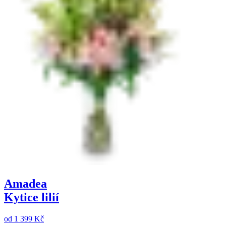
Amadea
Kytice lilií
od
1 399 Kč