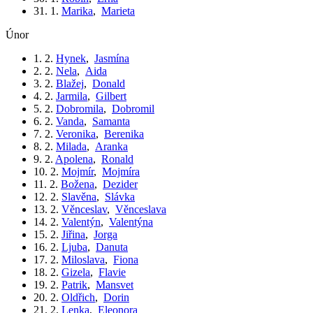
31. 1.
Marika
,
Marieta
únor
1. 2.
Hynek
,
Jasmína
2. 2.
Nela
,
Aida
3. 2.
Blažej
,
Donald
4. 2.
Jarmila
,
Gilbert
5. 2.
Dobromila
,
Dobromil
6. 2.
Vanda
,
Samanta
7. 2.
Veronika
,
Berenika
8. 2.
Milada
,
Aranka
9. 2.
Apolena
,
Ronald
10. 2.
Mojmír
,
Mojmíra
11. 2.
Božena
,
Dezider
12. 2.
Slavěna
,
Slávka
13. 2.
Věnceslav
,
Věnceslava
14. 2.
Valentýn
,
Valentýna
15. 2.
Jiřina
,
Jorga
16. 2.
Ljuba
,
Danuta
17. 2.
Miloslava
,
Fiona
18. 2.
Gizela
,
Flavie
19. 2.
Patrik
,
Mansvet
20. 2.
Oldřich
,
Dorin
21. 2.
Lenka
,
Eleonora