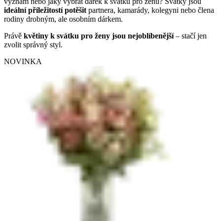
význam nebo jaký vybrat dárek k svátku pro ženu? Svátky jsou
ideální příležitostí potěšit
partnera, kamarády, kolegyni nebo člena
rodiny drobným, ale osobním dárkem.
Právě
květiny k svátku pro ženy jsou nejoblíbenější
– stačí jen
zvolit správný styl.
NOVINKA