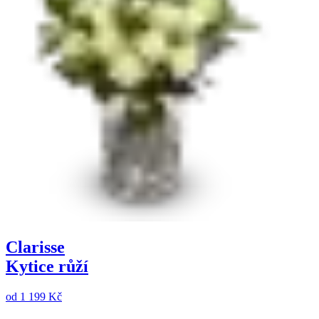
Clarisse
Kytice růží
od
1 199 Kč