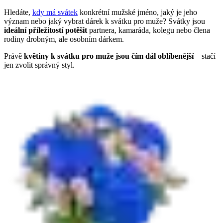
Hledáte,
kdy má svátek
konkrétní mužské jméno, jaký je jeho
význam nebo jaký vybrat dárek k svátku pro muže? Svátky jsou
ideální příležitostí potěšit
partnera, kamaráda, kolegu nebo člena
rodiny drobným, ale osobním dárkem.
Právě
květiny k svátku pro muže jsou čím dál oblíbenější
– stačí
jen zvolit správný styl.