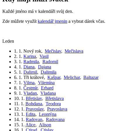
Každé jméno má v kalendáři svůj den.
Zde můžete využít
kalendář jmenin
a vybrat dárek včas.
leden
1. 1.
Nový rok
,
Mečislav
,
Mečislava
2. 1.
Karina
,
Vasil
3. 1.
Radmila
,
Radomil
4. 1.
Diana
,
Dajana
5. 1.
Dalimil
,
Dalimila
6. 1.
Tři králové
,
Kašpar
,
Melichar
,
Baltazar
7. 1.
Vilma
,
Vilemína
8. 1.
Čestmír
,
Erhard
9. 1.
Vladan
,
Vladana
10. 1.
Břetislav
,
Břetislava
11. 1.
Bohdana
,
Teodora
12. 1.
Pravoslav
,
Pravoslava
13. 1.
Edita
,
Leontýna
14. 1.
Radovan
,
Radovana
15. 1.
Alice
,
Alison
16. 1.
Ctirad
,
Ctislav