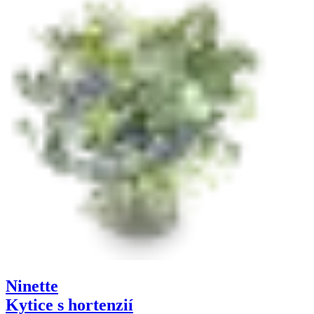
Ninette
Kytice s hortenzií