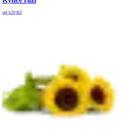
Kytice růží
od
129 Kč