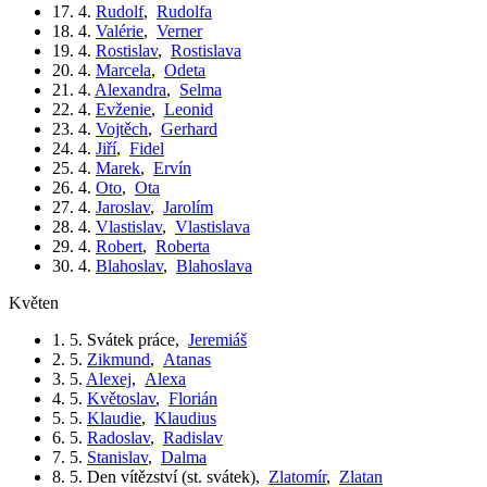
17. 4.
Rudolf
,
Rudolfa
18. 4.
Valérie
,
Verner
19. 4.
Rostislav
,
Rostislava
20. 4.
Marcela
,
Odeta
21. 4.
Alexandra
,
Selma
22. 4.
Evženie
,
Leonid
23. 4.
Vojtěch
,
Gerhard
24. 4.
Jiří
,
Fidel
25. 4.
Marek
,
Ervín
26. 4.
Oto
,
Ota
27. 4.
Jaroslav
,
Jarolím
28. 4.
Vlastislav
,
Vlastislava
29. 4.
Robert
,
Roberta
30. 4.
Blahoslav
,
Blahoslava
květen
1. 5.
Svátek práce
,
Jeremiáš
2. 5.
Zikmund
,
Atanas
3. 5.
Alexej
,
Alexa
4. 5.
Květoslav
,
Florián
5. 5.
Klaudie
,
Klaudius
6. 5.
Radoslav
,
Radislav
7. 5.
Stanislav
,
Dalma
8. 5.
Den vítězství (st. svátek)
,
Zlatomír
,
Zlatan