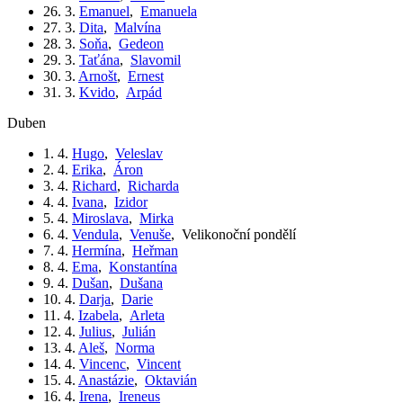
26. 3.
Emanuel
,
Emanuela
27. 3.
Dita
,
Malvína
28. 3.
Soňa
,
Gedeon
29. 3.
Taťána
,
Slavomil
30. 3.
Arnošt
,
Ernest
31. 3.
Kvido
,
Arpád
duben
1. 4.
Hugo
,
Veleslav
2. 4.
Erika
,
Áron
3. 4.
Richard
,
Richarda
4. 4.
Ivana
,
Izidor
5. 4.
Miroslava
,
Mirka
6. 4.
Vendula
,
Venuše
,
Velikonoční pondělí
7. 4.
Hermína
,
Heřman
8. 4.
Ema
,
Konstantína
9. 4.
Dušan
,
Dušana
10. 4.
Darja
,
Darie
11. 4.
Izabela
,
Arleta
12. 4.
Julius
,
Julián
13. 4.
Aleš
,
Norma
14. 4.
Vincenc
,
Vincent
15. 4.
Anastázie
,
Oktavián
16. 4.
Irena
,
Ireneus