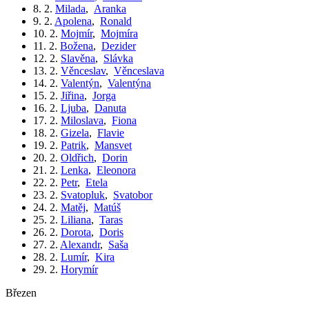
8. 2.
Milada
,
Aranka
9. 2.
Apolena
,
Ronald
10. 2.
Mojmír
,
Mojmíra
11. 2.
Božena
,
Dezider
12. 2.
Slavěna
,
Slávka
13. 2.
Věnceslav
,
Věnceslava
14. 2.
Valentýn
,
Valentýna
15. 2.
Jiřina
,
Jorga
16. 2.
Ljuba
,
Danuta
17. 2.
Miloslava
,
Fiona
18. 2.
Gizela
,
Flavie
19. 2.
Patrik
,
Mansvet
20. 2.
Oldřich
,
Dorin
21. 2.
Lenka
,
Eleonora
22. 2.
Petr
,
Etela
23. 2.
Svatopluk
,
Svatobor
24. 2.
Matěj
,
Matúš
25. 2.
Liliana
,
Taras
26. 2.
Dorota
,
Doris
27. 2.
Alexandr
,
Saša
28. 2.
Lumír
,
Kira
29. 2.
Horymír
březen