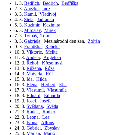
1. 3.
Bedřich
,
Bedřich
,
Bedřiška
2. 3.
Anežka
,
Inéz
3. 3.
Kamil
,
Vladivoj
4. 3.
Stela
,
Jadranka
5. 3.
Kazimír
,
Kazimíra
6. 3.
Miroslav
,
Mirek
7. 3.
Tomáš
,
Tom
8. 3.
Gabriela
,
Mezinárodní den žen
,
Zoltán
9. 3.
Františka
,
Rebeka
10. 3.
Viktorie
,
Melita
11. 3.
Anděla
,
Angelika
12. 3.
Řehoř
,
Křesomysl
13. 3.
Růžena
,
Róza
14. 3.
Matylda
,
Rút
15. 3.
Ida
,
Hilda
16. 3.
Elena
,
Herbert
,
Ella
17. 3.
Vlastimil
,
Vlastimila
18. 3.
Eduard
,
Eduarda
19. 3.
Josef
,
Josefa
20. 3.
Světlana
,
Světla
21. 3.
Radek
,
Radko
22. 3.
Leona
,
Lea
23. 3.
Ivona
,
Alfons
24. 3.
Gabriel
,
Zbyslav
25. 3.
Marián
,
Mario