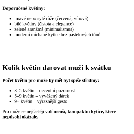
Doporučené květiny:
tmavé nebo syté růže (červená, vínová)
bílé květiny (čistota a elegance)
zelené aranžmá (minimalismus)
moderní míchané kytice bez pastelových tónů
Kolik květin darovat muži k svátku
Počet květin pro muže by měl být spíše střídmý:
3–5 květin – decentní pozornost
5–9 květin – vyvážený dárek
9+ květin – výraznější gesto
Pro muže se nejčastěji volí
menší, kompaktní kytice, které
nepůsobí okázale.