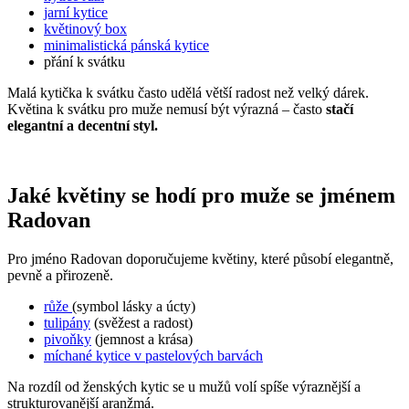
jarní kytice
květinový box
minimalistická pánská kytice
přání k svátku
Malá kytička k svátku často udělá větší radost než velký dárek.
Květina k svátku pro muže nemusí být výrazná – často
stačí
elegantní a decentní styl.
Jaké květiny se hodí pro muže se jménem
Radovan
Pro jméno Radovan doporučujeme květiny, které působí elegantně,
pevně a přirozeně.
růže
(symbol lásky a úcty)
tulipány
(svěžest a radost)
pivoňky
(jemnost a krása)
míchané kytice v pastelových barvách
Na rozdíl od ženských kytic se u mužů volí spíše výraznější a
strukturovanější aranžmá.