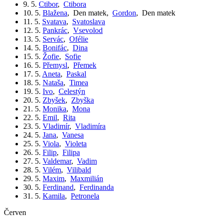
9. 5.
Ctibor
,
Ctibora
10. 5.
Blažena
,
Den matek
,
Gordon
,
Den matek
11. 5.
Svatava
,
Svatoslava
12. 5.
Pankrác
,
Vsevolod
13. 5.
Servác
,
Ofélie
14. 5.
Bonifác
,
Dina
15. 5.
Žofie
,
Sofie
16. 5.
Přemysl
,
Přemek
17. 5.
Aneta
,
Paskal
18. 5.
Nataša
,
Timea
19. 5.
Ivo
,
Celestýn
20. 5.
Zbyšek
,
Zbyška
21. 5.
Monika
,
Mona
22. 5.
Emil
,
Rita
23. 5.
Vladimír
,
Vladimíra
24. 5.
Jana
,
Vanesa
25. 5.
Viola
,
Violeta
26. 5.
Filip
,
Filipa
27. 5.
Valdemar
,
Vadim
28. 5.
Vilém
,
Vilibald
29. 5.
Maxim
,
Maxmilián
30. 5.
Ferdinand
,
Ferdinanda
31. 5.
Kamila
,
Petronela
červen