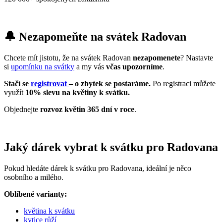
🔔 Nezapomeňte na svátek Radovan
Chcete mít jistotu, že na svátek Radovan
nezapomenete
? Nastavte
si
upomínku na svátky
a my vás
včas upozorníme
.
Stačí se
registrovat
– o zbytek se postaráme.
Po registraci můžete
využít
10% slevu na květiny k svátku.
Objednejte
rozvoz květin 365 dní v roce
.
Jaký dárek vybrat k svátku pro Radovana
Pokud hledáte dárek k svátku pro Radovana, ideální je něco
osobního a milého.
Oblíbené varianty:
květina k svátku
kytice růží