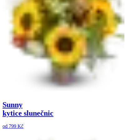
Sunny
kytice slunečnic
od
799 Kč