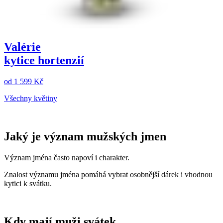
Valérie
kytice hortenzií
od
1 599 Kč
Všechny květiny
Jaký je význam mužských jmen
Význam jména často napoví i charakter.
Znalost významu jména pomáhá vybrat osobnější dárek i vhodnou
kytici k svátku.
Kdy mají muži svátek