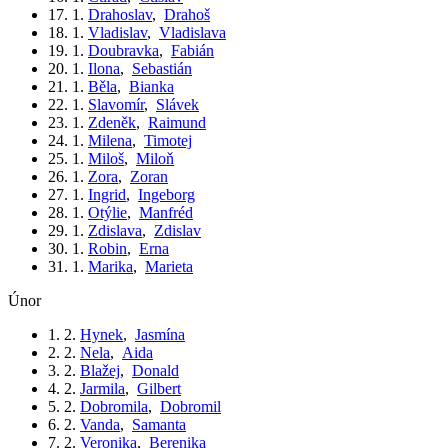
17. 1.
Drahoslav
,
Drahoš
18. 1.
Vladislav
,
Vladislava
19. 1.
Doubravka
,
Fabián
20. 1.
Ilona
,
Sebastián
21. 1.
Běla
,
Bianka
22. 1.
Slavomír
,
Slávek
23. 1.
Zdeněk
,
Raimund
24. 1.
Milena
,
Timotej
25. 1.
Miloš
,
Miloň
26. 1.
Zora
,
Zoran
27. 1.
Ingrid
,
Ingeborg
28. 1.
Otýlie
,
Manfréd
29. 1.
Zdislava
,
Zdislav
30. 1.
Robin
,
Erna
31. 1.
Marika
,
Marieta
únor
1. 2.
Hynek
,
Jasmína
2. 2.
Nela
,
Aida
3. 2.
Blažej
,
Donald
4. 2.
Jarmila
,
Gilbert
5. 2.
Dobromila
,
Dobromil
6. 2.
Vanda
,
Samanta
7. 2.
Veronika
,
Berenika