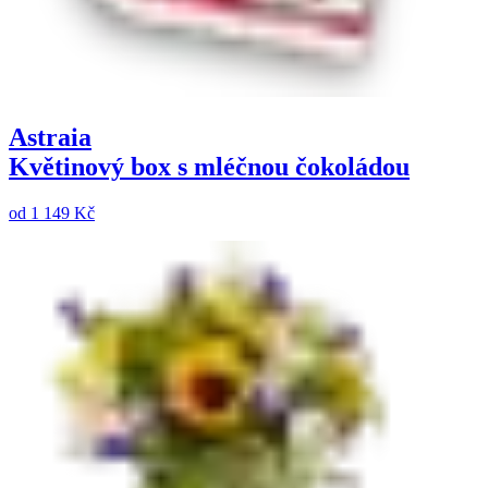
Astraia
Květinový box s mléčnou čokoládou
od
1 149 Kč