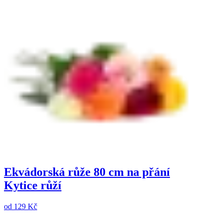
Ekvádorská růže 80 cm na přání
Kytice růží
od
129 Kč