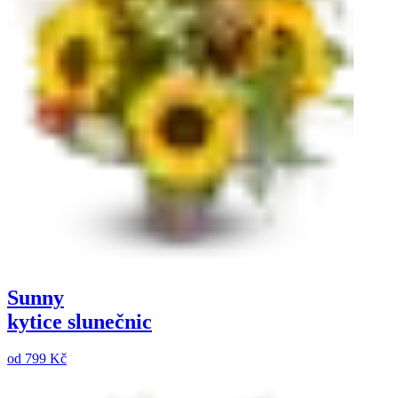
Sunny
kytice slunečnic
od
799 Kč