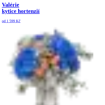
Valérie
kytice hortenzií
od
1 599 Kč