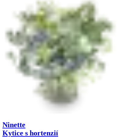
Ninette
Kytice s hortenzií