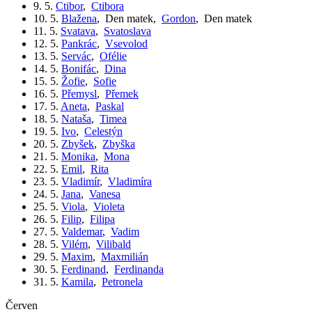
9. 5.
Ctibor
,
Ctibora
10. 5.
Blažena
,
Den matek
,
Gordon
,
Den matek
11. 5.
Svatava
,
Svatoslava
12. 5.
Pankrác
,
Vsevolod
13. 5.
Servác
,
Ofélie
14. 5.
Bonifác
,
Dina
15. 5.
Žofie
,
Sofie
16. 5.
Přemysl
,
Přemek
17. 5.
Aneta
,
Paskal
18. 5.
Nataša
,
Timea
19. 5.
Ivo
,
Celestýn
20. 5.
Zbyšek
,
Zbyška
21. 5.
Monika
,
Mona
22. 5.
Emil
,
Rita
23. 5.
Vladimír
,
Vladimíra
24. 5.
Jana
,
Vanesa
25. 5.
Viola
,
Violeta
26. 5.
Filip
,
Filipa
27. 5.
Valdemar
,
Vadim
28. 5.
Vilém
,
Vilibald
29. 5.
Maxim
,
Maxmilián
30. 5.
Ferdinand
,
Ferdinanda
31. 5.
Kamila
,
Petronela
červen