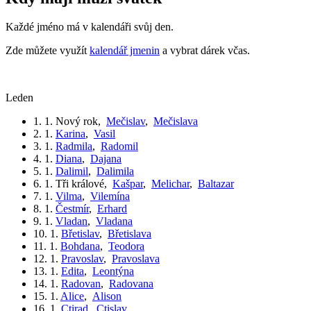
Každé jméno má v kalendáři svůj den.
Zde můžete využít
kalendář jmenin
a vybrat dárek včas.
leden
1. 1.
Nový rok
,
Mečislav
,
Mečislava
2. 1.
Karina
,
Vasil
3. 1.
Radmila
,
Radomil
4. 1.
Diana
,
Dajana
5. 1.
Dalimil
,
Dalimila
6. 1.
Tři králové
,
Kašpar
,
Melichar
,
Baltazar
7. 1.
Vilma
,
Vilemína
8. 1.
Čestmír
,
Erhard
9. 1.
Vladan
,
Vladana
10. 1.
Břetislav
,
Břetislava
11. 1.
Bohdana
,
Teodora
12. 1.
Pravoslav
,
Pravoslava
13. 1.
Edita
,
Leontýna
14. 1.
Radovan
,
Radovana
15. 1.
Alice
,
Alison
16. 1.
Ctirad
,
Ctislav