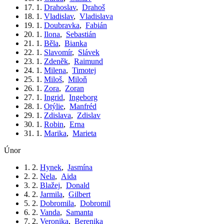
17. 1.
Drahoslav
,
Drahoš
18. 1.
Vladislav
,
Vladislava
19. 1.
Doubravka
,
Fabián
20. 1.
Ilona
,
Sebastián
21. 1.
Běla
,
Bianka
22. 1.
Slavomír
,
Slávek
23. 1.
Zdeněk
,
Raimund
24. 1.
Milena
,
Timotej
25. 1.
Miloš
,
Miloň
26. 1.
Zora
,
Zoran
27. 1.
Ingrid
,
Ingeborg
28. 1.
Otýlie
,
Manfréd
29. 1.
Zdislava
,
Zdislav
30. 1.
Robin
,
Erna
31. 1.
Marika
,
Marieta
únor
1. 2.
Hynek
,
Jasmína
2. 2.
Nela
,
Aida
3. 2.
Blažej
,
Donald
4. 2.
Jarmila
,
Gilbert
5. 2.
Dobromila
,
Dobromil
6. 2.
Vanda
,
Samanta
7. 2.
Veronika
,
Berenika