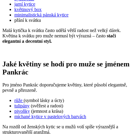
jarní kytice
květinový box
minimalistická pánská kytice
přání k svátku
Malá kytička k svátku často udělá větší radost než velký dárek.
Květina k svátku pro muže nemusí být výrazná – často
stačí
elegantní a decentní styl.
Jaké květiny se hodí pro muže se jménem
Pankrác
Pro jméno Pankrác doporučujeme květiny, které působí elegantně,
pevně a přirozeně.
růže
(symbol lásky a úcty)
tulipány
(svěžest a radost)
pivoňky
(jemnost a krása)
míchané kytice v pastelových barvách
Na rozdíl od ženských kytic se u mužů volí spíše výraznější a
strukturovanější aranžmá.