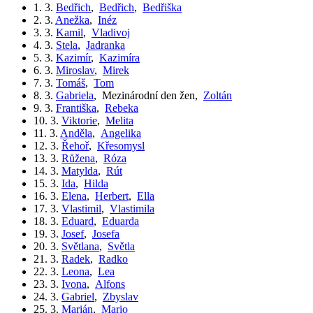
1. 3.
Bedřich
,
Bedřich
,
Bedřiška
2. 3.
Anežka
,
Inéz
3. 3.
Kamil
,
Vladivoj
4. 3.
Stela
,
Jadranka
5. 3.
Kazimír
,
Kazimíra
6. 3.
Miroslav
,
Mirek
7. 3.
Tomáš
,
Tom
8. 3.
Gabriela
,
Mezinárodní den žen
,
Zoltán
9. 3.
Františka
,
Rebeka
10. 3.
Viktorie
,
Melita
11. 3.
Anděla
,
Angelika
12. 3.
Řehoř
,
Křesomysl
13. 3.
Růžena
,
Róza
14. 3.
Matylda
,
Rút
15. 3.
Ida
,
Hilda
16. 3.
Elena
,
Herbert
,
Ella
17. 3.
Vlastimil
,
Vlastimila
18. 3.
Eduard
,
Eduarda
19. 3.
Josef
,
Josefa
20. 3.
Světlana
,
Světla
21. 3.
Radek
,
Radko
22. 3.
Leona
,
Lea
23. 3.
Ivona
,
Alfons
24. 3.
Gabriel
,
Zbyslav
25. 3.
Marián
,
Mario