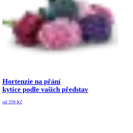
Hortenzie na přání
kytice podle vašich představ
od
359 Kč