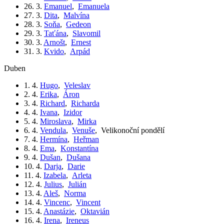
26. 3.
Emanuel
,
Emanuela
27. 3.
Dita
,
Malvína
28. 3.
Soňa
,
Gedeon
29. 3.
Taťána
,
Slavomil
30. 3.
Arnošt
,
Ernest
31. 3.
Kvido
,
Arpád
duben
1. 4.
Hugo
,
Veleslav
2. 4.
Erika
,
Áron
3. 4.
Richard
,
Richarda
4. 4.
Ivana
,
Izidor
5. 4.
Miroslava
,
Mirka
6. 4.
Vendula
,
Venuše
,
Velikonoční pondělí
7. 4.
Hermína
,
Heřman
8. 4.
Ema
,
Konstantína
9. 4.
Dušan
,
Dušana
10. 4.
Darja
,
Darie
11. 4.
Izabela
,
Arleta
12. 4.
Julius
,
Julián
13. 4.
Aleš
,
Norma
14. 4.
Vincenc
,
Vincent
15. 4.
Anastázie
,
Oktavián
16. 4.
Irena
,
Ireneus