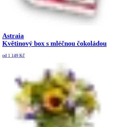
Astraia
Květinový box s mléčnou čokoládou
od
1 149 Kč