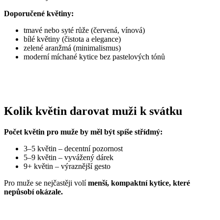
Doporučené květiny:
tmavé nebo syté růže (červená, vínová)
bílé květiny (čistota a elegance)
zelené aranžmá (minimalismus)
moderní míchané kytice bez pastelových tónů
Kolik květin darovat muži k svátku
Počet květin pro muže by měl být spíše střídmý:
3–5 květin – decentní pozornost
5–9 květin – vyvážený dárek
9+ květin – výraznější gesto
Pro muže se nejčastěji volí
menší, kompaktní kytice, které
nepůsobí okázale.