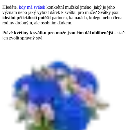
Hledáte,
kdy má svátek
konkrétní mužské jméno, jaký je jeho
význam nebo jaký vybrat dárek k svátku pro muže? Svátky jsou
ideální příležitostí potěšit
partnera, kamaráda, kolegu nebo člena
rodiny drobným, ale osobním dárkem.
Právě
květiny k svátku pro muže jsou čím dál oblíbenější
– stačí
jen zvolit správný styl.