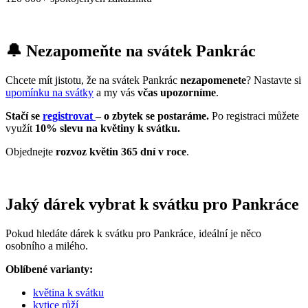
🔔 Nezapomeňte na svátek Pankrác
Chcete mít jistotu, že na svátek Pankrác
nezapomenete
? Nastavte si
upomínku na svátky
a my vás
včas upozorníme
.
Stačí se
registrovat
– o zbytek se postaráme.
Po registraci můžete
využít
10% slevu na květiny k svátku.
Objednejte
rozvoz květin 365 dní v roce
.
Jaký dárek vybrat k svátku pro Pankráce
Pokud hledáte dárek k svátku pro Pankráce, ideální je něco
osobního a milého.
Oblíbené varianty:
květina k svátku
kytice růží