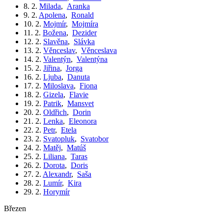
8. 2.
Milada
,
Aranka
9. 2.
Apolena
,
Ronald
10. 2.
Mojmír
,
Mojmíra
11. 2.
Božena
,
Dezider
12. 2.
Slavěna
,
Slávka
13. 2.
Věnceslav
,
Věnceslava
14. 2.
Valentýn
,
Valentýna
15. 2.
Jiřina
,
Jorga
16. 2.
Ljuba
,
Danuta
17. 2.
Miloslava
,
Fiona
18. 2.
Gizela
,
Flavie
19. 2.
Patrik
,
Mansvet
20. 2.
Oldřich
,
Dorin
21. 2.
Lenka
,
Eleonora
22. 2.
Petr
,
Etela
23. 2.
Svatopluk
,
Svatobor
24. 2.
Matěj
,
Matúš
25. 2.
Liliana
,
Taras
26. 2.
Dorota
,
Doris
27. 2.
Alexandr
,
Saša
28. 2.
Lumír
,
Kira
29. 2.
Horymír
březen