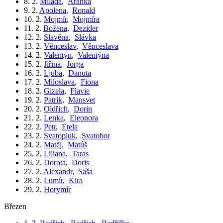
8. 2.
Milada
,
Aranka
9. 2.
Apolena
,
Ronald
10. 2.
Mojmír
,
Mojmíra
11. 2.
Božena
,
Dezider
12. 2.
Slavěna
,
Slávka
13. 2.
Věnceslav
,
Věnceslava
14. 2.
Valentýn
,
Valentýna
15. 2.
Jiřina
,
Jorga
16. 2.
Ljuba
,
Danuta
17. 2.
Miloslava
,
Fiona
18. 2.
Gizela
,
Flavie
19. 2.
Patrik
,
Mansvet
20. 2.
Oldřich
,
Dorin
21. 2.
Lenka
,
Eleonora
22. 2.
Petr
,
Etela
23. 2.
Svatopluk
,
Svatobor
24. 2.
Matěj
,
Matúš
25. 2.
Liliana
,
Taras
26. 2.
Dorota
,
Doris
27. 2.
Alexandr
,
Saša
28. 2.
Lumír
,
Kira
29. 2.
Horymír
březen