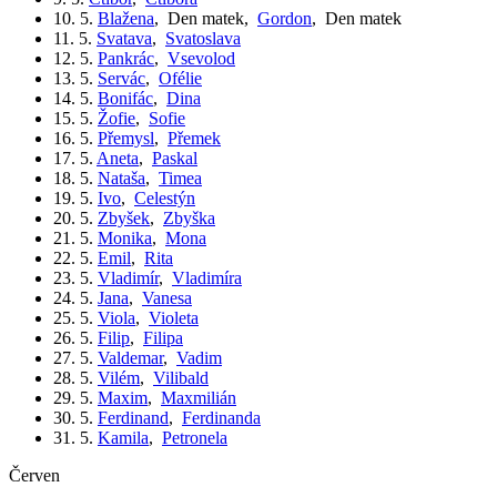
10. 5.
Blažena
,
Den matek
,
Gordon
,
Den matek
11. 5.
Svatava
,
Svatoslava
12. 5.
Pankrác
,
Vsevolod
13. 5.
Servác
,
Ofélie
14. 5.
Bonifác
,
Dina
15. 5.
Žofie
,
Sofie
16. 5.
Přemysl
,
Přemek
17. 5.
Aneta
,
Paskal
18. 5.
Nataša
,
Timea
19. 5.
Ivo
,
Celestýn
20. 5.
Zbyšek
,
Zbyška
21. 5.
Monika
,
Mona
22. 5.
Emil
,
Rita
23. 5.
Vladimír
,
Vladimíra
24. 5.
Jana
,
Vanesa
25. 5.
Viola
,
Violeta
26. 5.
Filip
,
Filipa
27. 5.
Valdemar
,
Vadim
28. 5.
Vilém
,
Vilibald
29. 5.
Maxim
,
Maxmilián
30. 5.
Ferdinand
,
Ferdinanda
31. 5.
Kamila
,
Petronela
červen