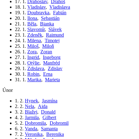
17. 1.
Drahoslav
,
Drahoš
18. 1.
Vladislav
,
Vladislava
19. 1.
Doubravka
,
Fabián
20. 1.
Ilona
,
Sebastián
21. 1.
Běla
,
Bianka
22. 1.
Slavomír
,
Slávek
23. 1.
Zdeněk
,
Raimund
24. 1.
Milena
,
Timotej
25. 1.
Miloš
,
Miloň
26. 1.
Zora
,
Zoran
27. 1.
Ingrid
,
Ingeborg
28. 1.
Otýlie
,
Manfréd
29. 1.
Zdislava
,
Zdislav
30. 1.
Robin
,
Erna
31. 1.
Marika
,
Marieta
únor
1. 2.
Hynek
,
Jasmína
2. 2.
Nela
,
Aida
3. 2.
Blažej
,
Donald
4. 2.
Jarmila
,
Gilbert
5. 2.
Dobromila
,
Dobromil
6. 2.
Vanda
,
Samanta
7. 2.
Veronika
,
Berenika