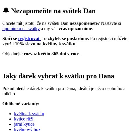
🔔 Nezapomeňte na svátek Dan
Chcete mít jistotu, že na svátek Dan
nezapomenete
? Nastavte si
upomínku na svátky
a my vás
včas upozorníme
.
Stačí se
registrovat
– o zbytek se postaráme.
Po registraci můžete
využít
10% slevu na květiny k svátku.
Objednejte
rozvoz květin 365 dní v roce
.
Jaký dárek vybrat k svátku pro Dana
Pokud hledáte dárek k svátku pro Dana, ideální je něco osobního a
milého.
Oblíbené varianty:
květina k svátku
kytice růží
jarní kytice
květinový box