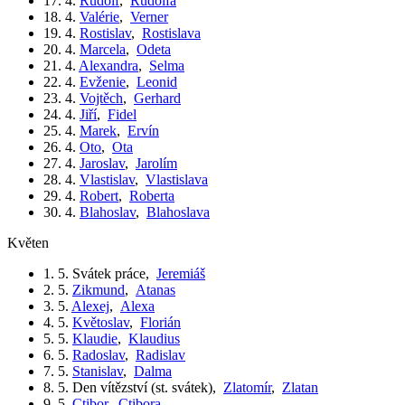
17. 4.
Rudolf
,
Rudolfa
18. 4.
Valérie
,
Verner
19. 4.
Rostislav
,
Rostislava
20. 4.
Marcela
,
Odeta
21. 4.
Alexandra
,
Selma
22. 4.
Evženie
,
Leonid
23. 4.
Vojtěch
,
Gerhard
24. 4.
Jiří
,
Fidel
25. 4.
Marek
,
Ervín
26. 4.
Oto
,
Ota
27. 4.
Jaroslav
,
Jarolím
28. 4.
Vlastislav
,
Vlastislava
29. 4.
Robert
,
Roberta
30. 4.
Blahoslav
,
Blahoslava
květen
1. 5.
Svátek práce
,
Jeremiáš
2. 5.
Zikmund
,
Atanas
3. 5.
Alexej
,
Alexa
4. 5.
Květoslav
,
Florián
5. 5.
Klaudie
,
Klaudius
6. 5.
Radoslav
,
Radislav
7. 5.
Stanislav
,
Dalma
8. 5.
Den vítězství (st. svátek)
,
Zlatomír
,
Zlatan
9. 5.
Ctibor
,
Ctibora