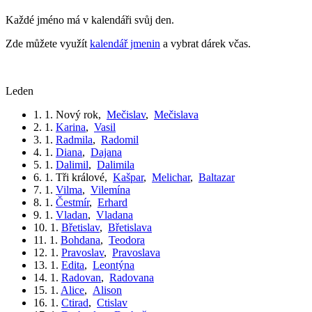
Každé jméno má v kalendáři svůj den.
Zde můžete využít
kalendář jmenin
a vybrat dárek včas.
leden
1. 1.
Nový rok
,
Mečislav
,
Mečislava
2. 1.
Karina
,
Vasil
3. 1.
Radmila
,
Radomil
4. 1.
Diana
,
Dajana
5. 1.
Dalimil
,
Dalimila
6. 1.
Tři králové
,
Kašpar
,
Melichar
,
Baltazar
7. 1.
Vilma
,
Vilemína
8. 1.
Čestmír
,
Erhard
9. 1.
Vladan
,
Vladana
10. 1.
Břetislav
,
Břetislava
11. 1.
Bohdana
,
Teodora
12. 1.
Pravoslav
,
Pravoslava
13. 1.
Edita
,
Leontýna
14. 1.
Radovan
,
Radovana
15. 1.
Alice
,
Alison
16. 1.
Ctirad
,
Ctislav