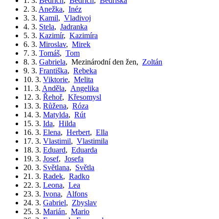
1. 3.
Bedřich
,
Bedřich
,
Bedřiška
2. 3.
Anežka
,
Inéz
3. 3.
Kamil
,
Vladivoj
4. 3.
Stela
,
Jadranka
5. 3.
Kazimír
,
Kazimíra
6. 3.
Miroslav
,
Mirek
7. 3.
Tomáš
,
Tom
8. 3.
Gabriela
,
Mezinárodní den žen
,
Zoltán
9. 3.
Františka
,
Rebeka
10. 3.
Viktorie
,
Melita
11. 3.
Anděla
,
Angelika
12. 3.
Řehoř
,
Křesomysl
13. 3.
Růžena
,
Róza
14. 3.
Matylda
,
Rút
15. 3.
Ida
,
Hilda
16. 3.
Elena
,
Herbert
,
Ella
17. 3.
Vlastimil
,
Vlastimila
18. 3.
Eduard
,
Eduarda
19. 3.
Josef
,
Josefa
20. 3.
Světlana
,
Světla
21. 3.
Radek
,
Radko
22. 3.
Leona
,
Lea
23. 3.
Ivona
,
Alfons
24. 3.
Gabriel
,
Zbyslav
25. 3.
Marián
,
Mario