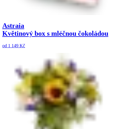
Astraia
Květinový box s mléčnou čokoládou
od
1 149 Kč