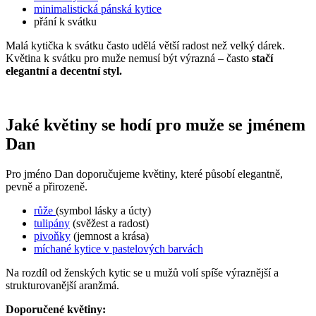
minimalistická pánská kytice
přání k svátku
Malá kytička k svátku často udělá větší radost než velký dárek.
Květina k svátku pro muže nemusí být výrazná – často
stačí
elegantní a decentní styl.
Jaké květiny se hodí pro muže se jménem
Dan
Pro jméno Dan doporučujeme květiny, které působí elegantně,
pevně a přirozeně.
růže
(symbol lásky a úcty)
tulipány
(svěžest a radost)
pivoňky
(jemnost a krása)
míchané kytice v pastelových barvách
Na rozdíl od ženských kytic se u mužů volí spíše výraznější a
strukturovanější aranžmá.
Doporučené květiny: