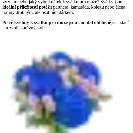
význam nebo jaký vybrat dárek k svátku pro muže? Svátky jsou
ideální příležitostí potěšit
partnera, kamaráda, kolegu nebo člena
rodiny drobným, ale osobním dárkem.
Právě
květiny k svátku pro muže jsou čím dál oblíbenější
– stačí
jen zvolit správný styl.