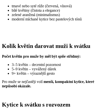
tmavé nebo syté růže (červená, vínová)
bílé květiny (čistota a elegance)
zelené aranžmá (minimalismus)
moderní míchané kytice bez pastelových tónů
Kolik květin darovat muži k svátku
Počet květin pro muže by měl být spíše střídmý:
3–5 květin – decentní pozornost
5–9 květin – vyvážený dárek
9+ květin – výraznější gesto
Pro muže se nejčastěji volí
menší, kompaktní kytice, které
nepůsobí okázale.
Kytice k svátku s rozvozem