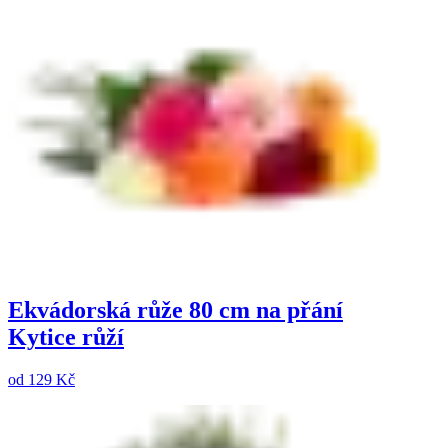
Ekvádorská růže 80 cm na přání
Kytice růží
od
129 Kč