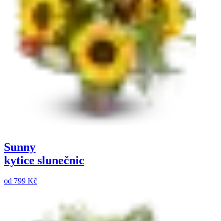
Sunny
kytice slunečnic
od
799 Kč