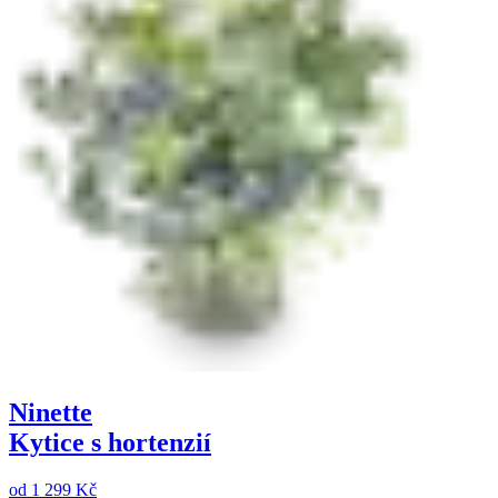
Ninette
Kytice s hortenzií
od
1 299 Kč