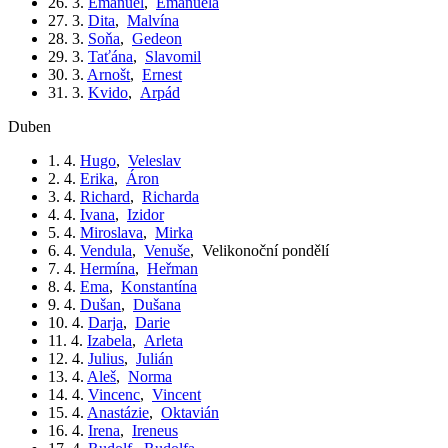
26. 3.
Emanuel
,
Emanuela
27. 3.
Dita
,
Malvína
28. 3.
Soňa
,
Gedeon
29. 3.
Taťána
,
Slavomil
30. 3.
Arnošt
,
Ernest
31. 3.
Kvido
,
Arpád
duben
1. 4.
Hugo
,
Veleslav
2. 4.
Erika
,
Áron
3. 4.
Richard
,
Richarda
4. 4.
Ivana
,
Izidor
5. 4.
Miroslava
,
Mirka
6. 4.
Vendula
,
Venuše
,
Velikonoční pondělí
7. 4.
Hermína
,
Heřman
8. 4.
Ema
,
Konstantína
9. 4.
Dušan
,
Dušana
10. 4.
Darja
,
Darie
11. 4.
Izabela
,
Arleta
12. 4.
Julius
,
Julián
13. 4.
Aleš
,
Norma
14. 4.
Vincenc
,
Vincent
15. 4.
Anastázie
,
Oktavián
16. 4.
Irena
,
Ireneus