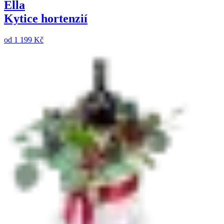
Ella
Kytice hortenzií
od
1 199 Kč