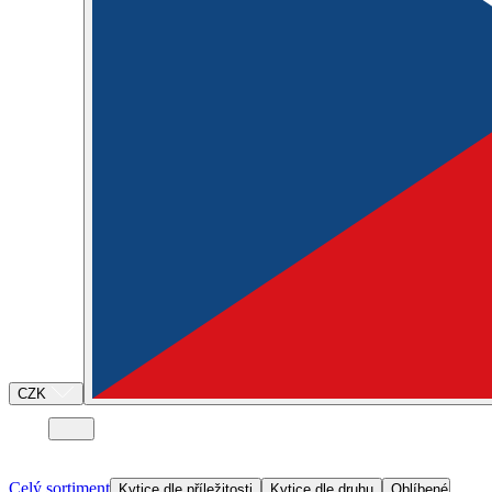
CZK
Celý sortiment
Kytice dle příležitosti
Kytice dle druhu
Oblíbené