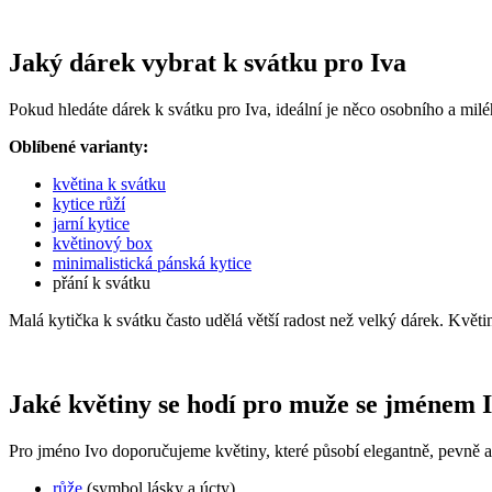
Jaký dárek vybrat k svátku pro Iva
Pokud hledáte dárek k svátku pro Iva, ideální je něco osobního a milé
Oblíbené varianty:
květina k svátku
kytice růží
jarní kytice
květinový box
minimalistická pánská kytice
přání k svátku
Malá kytička k svátku často udělá větší radost než velký dárek. Květ
Jaké květiny se hodí pro muže se jménem 
Pro jméno Ivo doporučujeme květiny, které působí elegantně, pevně a
růže
(symbol lásky a úcty)