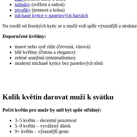
tulipány
(svěžest a radost)
pivoňky
(jemnost a krása)
míchané kytice v pastelových barvách
Na rozdíl od ženských kytic se u mužů volí spíše výraznější a struktu
Doporučené květiny:
tmavé nebo syté růže (červená, vínová)
bílé květiny (čistota a elegance)
zelené aranžmá (minimalismus)
moderní míchané kytice bez pastelových tónů
Kolik květin darovat muži k svátku
Počet květin pro muže by měl být spíše střídmý:
3–5 květin – decentní pozornost
5–9 květin – vyvážený dárek
9+ květin – výraznější gesto