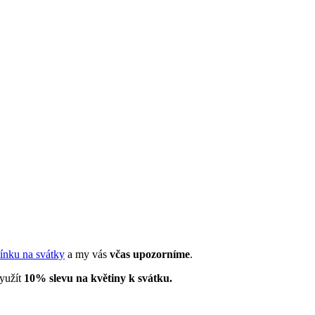
nku na svátky
a my vás
včas upozorníme
.
využít
10% slevu na květiny k svátku.