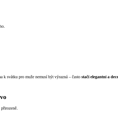
ho.
ina k svátku pro muže nemusí být výrazná – často
stačí elegantní a dece
Ivo
 přirozeně.