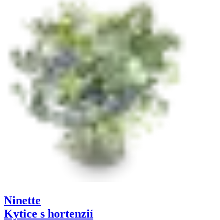
Ninette
Kytice s hortenzií