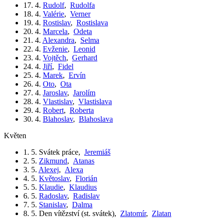
17. 4.
Rudolf
,
Rudolfa
18. 4.
Valérie
,
Verner
19. 4.
Rostislav
,
Rostislava
20. 4.
Marcela
,
Odeta
21. 4.
Alexandra
,
Selma
22. 4.
Evženie
,
Leonid
23. 4.
Vojtěch
,
Gerhard
24. 4.
Jiří
,
Fidel
25. 4.
Marek
,
Ervín
26. 4.
Oto
,
Ota
27. 4.
Jaroslav
,
Jarolím
28. 4.
Vlastislav
,
Vlastislava
29. 4.
Robert
,
Roberta
30. 4.
Blahoslav
,
Blahoslava
květen
1. 5.
Svátek práce
,
Jeremiáš
2. 5.
Zikmund
,
Atanas
3. 5.
Alexej
,
Alexa
4. 5.
Květoslav
,
Florián
5. 5.
Klaudie
,
Klaudius
6. 5.
Radoslav
,
Radislav
7. 5.
Stanislav
,
Dalma
8. 5.
Den vítězství (st. svátek)
,
Zlatomír
,
Zlatan