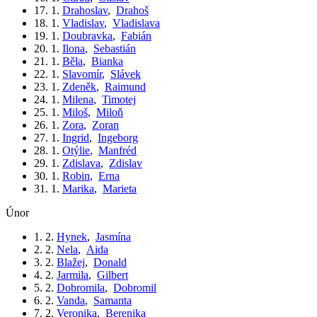
17. 1.
Drahoslav
,
Drahoš
18. 1.
Vladislav
,
Vladislava
19. 1.
Doubravka
,
Fabián
20. 1.
Ilona
,
Sebastián
21. 1.
Běla
,
Bianka
22. 1.
Slavomír
,
Slávek
23. 1.
Zdeněk
,
Raimund
24. 1.
Milena
,
Timotej
25. 1.
Miloš
,
Miloň
26. 1.
Zora
,
Zoran
27. 1.
Ingrid
,
Ingeborg
28. 1.
Otýlie
,
Manfréd
29. 1.
Zdislava
,
Zdislav
30. 1.
Robin
,
Erna
31. 1.
Marika
,
Marieta
únor
1. 2.
Hynek
,
Jasmína
2. 2.
Nela
,
Aida
3. 2.
Blažej
,
Donald
4. 2.
Jarmila
,
Gilbert
5. 2.
Dobromila
,
Dobromil
6. 2.
Vanda
,
Samanta
7. 2.
Veronika
,
Berenika