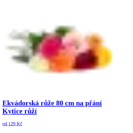
Ekvádorská růže 80 cm na přání
Kytice růží
od
129 Kč