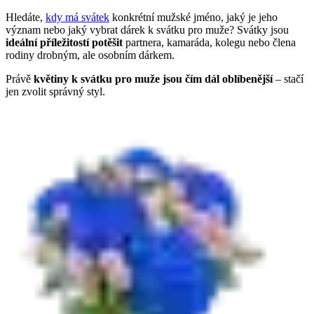
Hledáte,
kdy má svátek
konkrétní mužské jméno, jaký je jeho
význam nebo jaký vybrat dárek k svátku pro muže? Svátky jsou
ideální příležitostí potěšit
partnera, kamaráda, kolegu nebo člena
rodiny drobným, ale osobním dárkem.
Právě
květiny k svátku pro muže jsou čím dál oblíbenější
– stačí
jen zvolit správný styl.