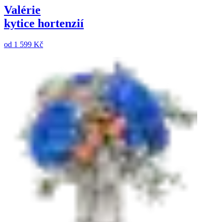
Valérie
kytice hortenzií
od
1 599 Kč