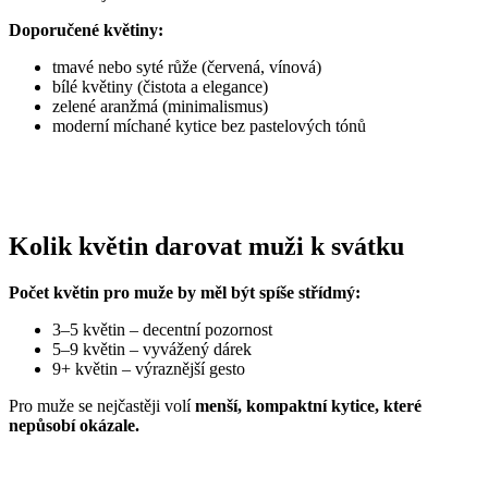
Doporučené květiny:
tmavé nebo syté růže (červená, vínová)
bílé květiny (čistota a elegance)
zelené aranžmá (minimalismus)
moderní míchané kytice bez pastelových tónů
Kolik květin darovat muži k svátku
Počet květin pro muže by měl být spíše střídmý:
3–5 květin – decentní pozornost
5–9 květin – vyvážený dárek
9+ květin – výraznější gesto
Pro muže se nejčastěji volí
menší, kompaktní kytice, které
nepůsobí okázale.