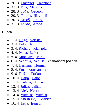
26. 3.
Emanuel
,
Emanuela
27. 3.
Dita
,
Malvína
28. 3.
Soňa
,
Gedeon
29. 3.
Taťána
,
Slavomil
30. 3.
Arnošt
,
Ernest
31. 3.
Kvido
,
Arpád
duben
1. 4.
Hugo
,
Veleslav
2. 4.
Erika
,
Áron
3. 4.
Richard
,
Richarda
4. 4.
Ivana
,
Izidor
5. 4.
Miroslava
,
Mirka
6. 4.
Vendula
,
Venuše
,
Velikonoční pondělí
7. 4.
Hermína
,
Heřman
8. 4.
Ema
,
Konstantína
9. 4.
Dušan
,
Dušana
10. 4.
Darja
,
Darie
11. 4.
Izabela
,
Arleta
12. 4.
Julius
,
Julián
13. 4.
Aleš
,
Norma
14. 4.
Vincenc
,
Vincent
15. 4.
Anastázie
,
Oktavián
16. 4.
Irena
,
Ireneus