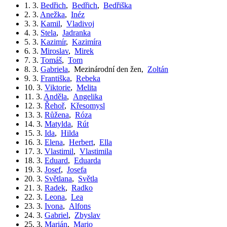
1. 3.
Bedřich
,
Bedřich
,
Bedřiška
2. 3.
Anežka
,
Inéz
3. 3.
Kamil
,
Vladivoj
4. 3.
Stela
,
Jadranka
5. 3.
Kazimír
,
Kazimíra
6. 3.
Miroslav
,
Mirek
7. 3.
Tomáš
,
Tom
8. 3.
Gabriela
,
Mezinárodní den žen
,
Zoltán
9. 3.
Františka
,
Rebeka
10. 3.
Viktorie
,
Melita
11. 3.
Anděla
,
Angelika
12. 3.
Řehoř
,
Křesomysl
13. 3.
Růžena
,
Róza
14. 3.
Matylda
,
Rút
15. 3.
Ida
,
Hilda
16. 3.
Elena
,
Herbert
,
Ella
17. 3.
Vlastimil
,
Vlastimila
18. 3.
Eduard
,
Eduarda
19. 3.
Josef
,
Josefa
20. 3.
Světlana
,
Světla
21. 3.
Radek
,
Radko
22. 3.
Leona
,
Lea
23. 3.
Ivona
,
Alfons
24. 3.
Gabriel
,
Zbyslav
25. 3.
Marián
,
Mario