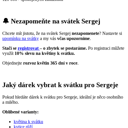
🔔 Nezapomeňte na svátek Sergej
Chcete mít jistotu, že na svátek Sergej
nezapomenete
? Nastavte si
upomínku na svátky
a my vás
včas upozorníme
.
Stačí se
registrovat
– o zbytek se postaráme.
Po registraci můžete
využít
10% slevu na květiny k svátku.
Objednejte
rozvoz květin 365 dní v roce
.
Jaký dárek vybrat k svátku pro Sergeje
Pokud hledáte dárek k svátku pro Sergeje, ideální je něco osobního
a milého.
Oblíbené varianty:
květina k svátku
kytice růží