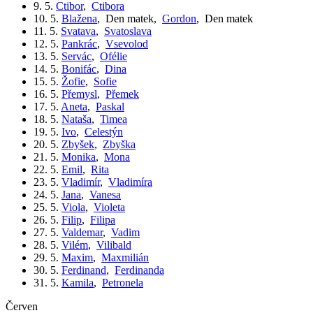
9. 5.
Ctibor
,
Ctibora
10. 5.
Blažena
,
Den matek
,
Gordon
,
Den matek
11. 5.
Svatava
,
Svatoslava
12. 5.
Pankrác
,
Vsevolod
13. 5.
Servác
,
Ofélie
14. 5.
Bonifác
,
Dina
15. 5.
Žofie
,
Sofie
16. 5.
Přemysl
,
Přemek
17. 5.
Aneta
,
Paskal
18. 5.
Nataša
,
Timea
19. 5.
Ivo
,
Celestýn
20. 5.
Zbyšek
,
Zbyška
21. 5.
Monika
,
Mona
22. 5.
Emil
,
Rita
23. 5.
Vladimír
,
Vladimíra
24. 5.
Jana
,
Vanesa
25. 5.
Viola
,
Violeta
26. 5.
Filip
,
Filipa
27. 5.
Valdemar
,
Vadim
28. 5.
Vilém
,
Vilibald
29. 5.
Maxim
,
Maxmilián
30. 5.
Ferdinand
,
Ferdinanda
31. 5.
Kamila
,
Petronela
červen