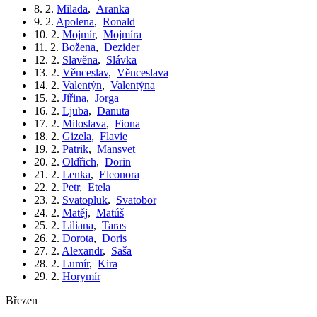
8. 2.
Milada
,
Aranka
9. 2.
Apolena
,
Ronald
10. 2.
Mojmír
,
Mojmíra
11. 2.
Božena
,
Dezider
12. 2.
Slavěna
,
Slávka
13. 2.
Věnceslav
,
Věnceslava
14. 2.
Valentýn
,
Valentýna
15. 2.
Jiřina
,
Jorga
16. 2.
Ljuba
,
Danuta
17. 2.
Miloslava
,
Fiona
18. 2.
Gizela
,
Flavie
19. 2.
Patrik
,
Mansvet
20. 2.
Oldřich
,
Dorin
21. 2.
Lenka
,
Eleonora
22. 2.
Petr
,
Etela
23. 2.
Svatopluk
,
Svatobor
24. 2.
Matěj
,
Matúš
25. 2.
Liliana
,
Taras
26. 2.
Dorota
,
Doris
27. 2.
Alexandr
,
Saša
28. 2.
Lumír
,
Kira
29. 2.
Horymír
březen