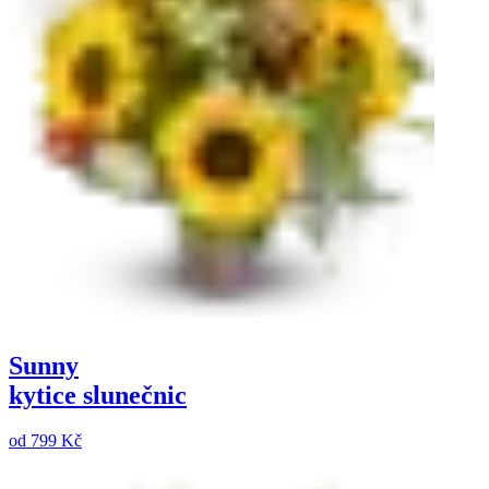
Sunny
kytice slunečnic
od
799 Kč