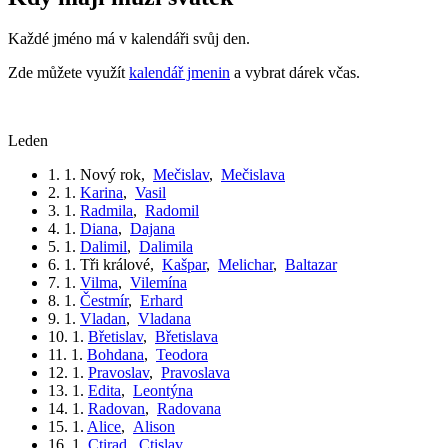
Každé jméno má v kalendáři svůj den.
Zde můžete využít
kalendář jmenin
a vybrat dárek včas.
leden
1. 1.
Nový rok
,
Mečislav
,
Mečislava
2. 1.
Karina
,
Vasil
3. 1.
Radmila
,
Radomil
4. 1.
Diana
,
Dajana
5. 1.
Dalimil
,
Dalimila
6. 1.
Tři králové
,
Kašpar
,
Melichar
,
Baltazar
7. 1.
Vilma
,
Vilemína
8. 1.
Čestmír
,
Erhard
9. 1.
Vladan
,
Vladana
10. 1.
Břetislav
,
Břetislava
11. 1.
Bohdana
,
Teodora
12. 1.
Pravoslav
,
Pravoslava
13. 1.
Edita
,
Leontýna
14. 1.
Radovan
,
Radovana
15. 1.
Alice
,
Alison
16. 1.
Ctirad
,
Ctislav