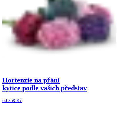
Hortenzie na přání
kytice podle vašich představ
od
359 Kč