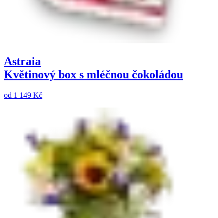
Astraia
Květinový box s mléčnou čokoládou
od
1 149 Kč