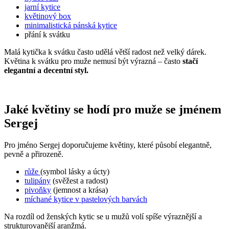
jarní kytice
květinový box
minimalistická pánská kytice
přání k svátku
Malá kytička k svátku často udělá větší radost než velký dárek.
Květina k svátku pro muže nemusí být výrazná – často
stačí
elegantní a decentní styl.
Jaké květiny se hodí pro muže se jménem
Sergej
Pro jméno Sergej doporučujeme květiny, které působí elegantně,
pevně a přirozeně.
růže
(symbol lásky a úcty)
tulipány
(svěžest a radost)
pivoňky
(jemnost a krása)
míchané kytice v pastelových barvách
Na rozdíl od ženských kytic se u mužů volí spíše výraznější a
strukturovanější aranžmá.