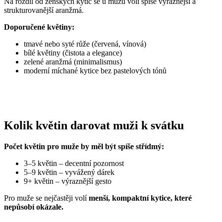
Na rozdíl od ženských kytic se u mužů volí spíše výraznější a
strukturovanější aranžmá.
Doporučené květiny:
tmavé nebo syté růže (červená, vínová)
bílé květiny (čistota a elegance)
zelené aranžmá (minimalismus)
moderní míchané kytice bez pastelových tónů
Kolik květin darovat muži k svátku
Počet květin pro muže by měl být spíše střídmý:
3–5 květin – decentní pozornost
5–9 květin – vyvážený dárek
9+ květin – výraznější gesto
Pro muže se nejčastěji volí
menší, kompaktní kytice, které
nepůsobí okázale.