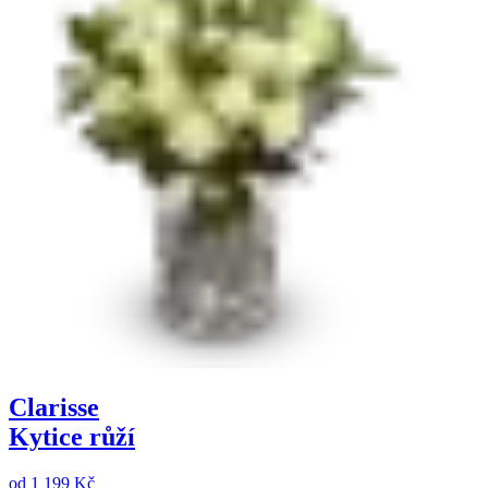
Clarisse
Kytice růží
od
1 199 Kč