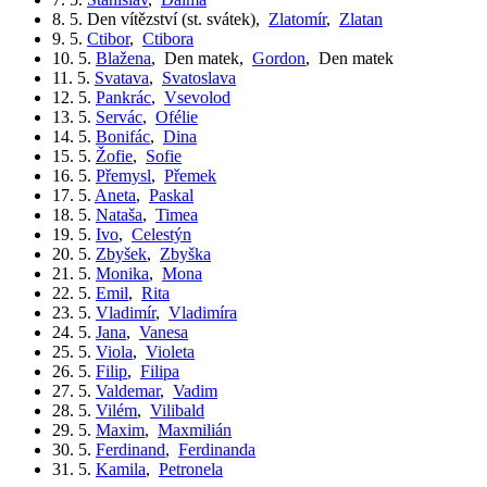
8. 5.
Den vítězství (st. svátek)
,
Zlatomír
,
Zlatan
9. 5.
Ctibor
,
Ctibora
10. 5.
Blažena
,
Den matek
,
Gordon
,
Den matek
11. 5.
Svatava
,
Svatoslava
12. 5.
Pankrác
,
Vsevolod
13. 5.
Servác
,
Ofélie
14. 5.
Bonifác
,
Dina
15. 5.
Žofie
,
Sofie
16. 5.
Přemysl
,
Přemek
17. 5.
Aneta
,
Paskal
18. 5.
Nataša
,
Timea
19. 5.
Ivo
,
Celestýn
20. 5.
Zbyšek
,
Zbyška
21. 5.
Monika
,
Mona
22. 5.
Emil
,
Rita
23. 5.
Vladimír
,
Vladimíra
24. 5.
Jana
,
Vanesa
25. 5.
Viola
,
Violeta
26. 5.
Filip
,
Filipa
27. 5.
Valdemar
,
Vadim
28. 5.
Vilém
,
Vilibald
29. 5.
Maxim
,
Maxmilián
30. 5.
Ferdinand
,
Ferdinanda
31. 5.
Kamila
,
Petronela