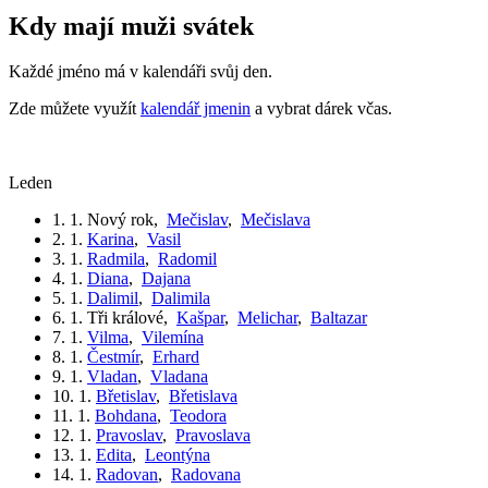
Kdy mají muži svátek
Každé jméno má v kalendáři svůj den.
Zde můžete využít
kalendář jmenin
a vybrat dárek včas.
leden
1. 1.
Nový rok
,
Mečislav
,
Mečislava
2. 1.
Karina
,
Vasil
3. 1.
Radmila
,
Radomil
4. 1.
Diana
,
Dajana
5. 1.
Dalimil
,
Dalimila
6. 1.
Tři králové
,
Kašpar
,
Melichar
,
Baltazar
7. 1.
Vilma
,
Vilemína
8. 1.
Čestmír
,
Erhard
9. 1.
Vladan
,
Vladana
10. 1.
Břetislav
,
Břetislava
11. 1.
Bohdana
,
Teodora
12. 1.
Pravoslav
,
Pravoslava
13. 1.
Edita
,
Leontýna
14. 1.
Radovan
,
Radovana