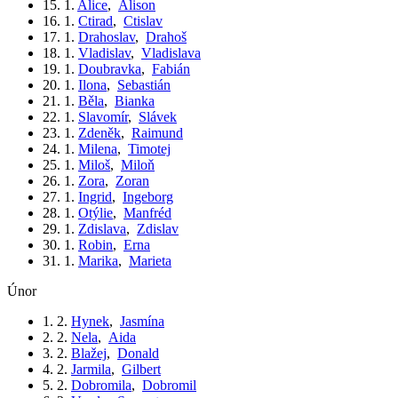
15. 1.
Alice
,
Alison
16. 1.
Ctirad
,
Ctislav
17. 1.
Drahoslav
,
Drahoš
18. 1.
Vladislav
,
Vladislava
19. 1.
Doubravka
,
Fabián
20. 1.
Ilona
,
Sebastián
21. 1.
Běla
,
Bianka
22. 1.
Slavomír
,
Slávek
23. 1.
Zdeněk
,
Raimund
24. 1.
Milena
,
Timotej
25. 1.
Miloš
,
Miloň
26. 1.
Zora
,
Zoran
27. 1.
Ingrid
,
Ingeborg
28. 1.
Otýlie
,
Manfréd
29. 1.
Zdislava
,
Zdislav
30. 1.
Robin
,
Erna
31. 1.
Marika
,
Marieta
únor
1. 2.
Hynek
,
Jasmína
2. 2.
Nela
,
Aida
3. 2.
Blažej
,
Donald
4. 2.
Jarmila
,
Gilbert
5. 2.
Dobromila
,
Dobromil