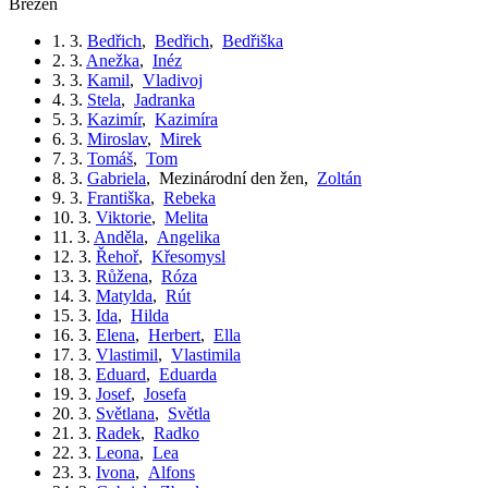
březen
1. 3.
Bedřich
,
Bedřich
,
Bedřiška
2. 3.
Anežka
,
Inéz
3. 3.
Kamil
,
Vladivoj
4. 3.
Stela
,
Jadranka
5. 3.
Kazimír
,
Kazimíra
6. 3.
Miroslav
,
Mirek
7. 3.
Tomáš
,
Tom
8. 3.
Gabriela
,
Mezinárodní den žen
,
Zoltán
9. 3.
Františka
,
Rebeka
10. 3.
Viktorie
,
Melita
11. 3.
Anděla
,
Angelika
12. 3.
Řehoř
,
Křesomysl
13. 3.
Růžena
,
Róza
14. 3.
Matylda
,
Rút
15. 3.
Ida
,
Hilda
16. 3.
Elena
,
Herbert
,
Ella
17. 3.
Vlastimil
,
Vlastimila
18. 3.
Eduard
,
Eduarda
19. 3.
Josef
,
Josefa
20. 3.
Světlana
,
Světla
21. 3.
Radek
,
Radko
22. 3.
Leona
,
Lea
23. 3.
Ivona
,
Alfons