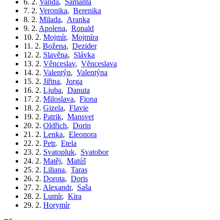
6. 2.
Vanda
,
Samanta
7. 2.
Veronika
,
Berenika
8. 2.
Milada
,
Aranka
9. 2.
Apolena
,
Ronald
10. 2.
Mojmír
,
Mojmíra
11. 2.
Božena
,
Dezider
12. 2.
Slavěna
,
Slávka
13. 2.
Věnceslav
,
Věnceslava
14. 2.
Valentýn
,
Valentýna
15. 2.
Jiřina
,
Jorga
16. 2.
Ljuba
,
Danuta
17. 2.
Miloslava
,
Fiona
18. 2.
Gizela
,
Flavie
19. 2.
Patrik
,
Mansvet
20. 2.
Oldřich
,
Dorin
21. 2.
Lenka
,
Eleonora
22. 2.
Petr
,
Etela
23. 2.
Svatopluk
,
Svatobor
24. 2.
Matěj
,
Matúš
25. 2.
Liliana
,
Taras
26. 2.
Dorota
,
Doris
27. 2.
Alexandr
,
Saša
28. 2.
Lumír
,
Kira
29. 2.
Horymír