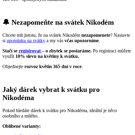
🔔 Nezapomeňte na svátek Nikodém
Chcete mít jistotu, že na svátek Nikodém
nezapomenete
? Nastavte
si
upomínku na svátky
a my vás
včas upozorníme
.
Stačí se
registrovat
– o zbytek se postaráme.
Po registraci můžete
využít
10% slevu na květiny k svátku.
Objednejte
rozvoz květin 365 dní v roce
.
Jaký dárek vybrat k svátku pro
Nikodéma
Pokud hledáte dárek k svátku pro Nikodéma, ideální je něco
osobního a milého.
Oblíbené varianty: