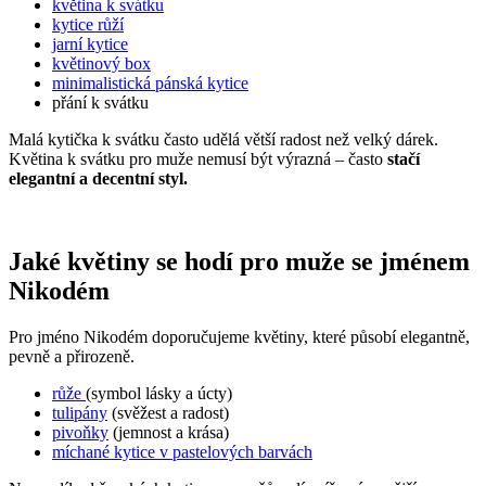
květina k svátku
kytice růží
jarní kytice
květinový box
minimalistická pánská kytice
přání k svátku
Malá kytička k svátku často udělá větší radost než velký dárek.
Květina k svátku pro muže nemusí být výrazná – často
stačí
elegantní a decentní styl.
Jaké květiny se hodí pro muže se jménem
Nikodém
Pro jméno Nikodém doporučujeme květiny, které působí elegantně,
pevně a přirozeně.
růže
(symbol lásky a úcty)
tulipány
(svěžest a radost)
pivoňky
(jemnost a krása)
míchané kytice v pastelových barvách