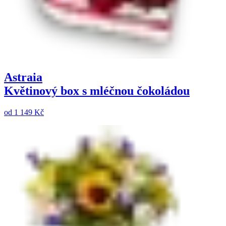
Astraia
Květinový box s mléčnou čokoládou
od
1 149 Kč