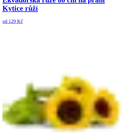
Ekvádorská růže 80 cm na přání
Kytice růží
od
129 Kč