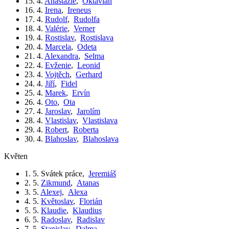
15. 4.
Anastázie
,
Oktavián
16. 4.
Irena
,
Ireneus
17. 4.
Rudolf
,
Rudolfa
18. 4.
Valérie
,
Verner
19. 4.
Rostislav
,
Rostislava
20. 4.
Marcela
,
Odeta
21. 4.
Alexandra
,
Selma
22. 4.
Evženie
,
Leonid
23. 4.
Vojtěch
,
Gerhard
24. 4.
Jiří
,
Fidel
25. 4.
Marek
,
Ervín
26. 4.
Oto
,
Ota
27. 4.
Jaroslav
,
Jarolím
28. 4.
Vlastislav
,
Vlastislava
29. 4.
Robert
,
Roberta
30. 4.
Blahoslav
,
Blahoslava
květen
1. 5.
Svátek práce
,
Jeremiáš
2. 5.
Zikmund
,
Atanas
3. 5.
Alexej
,
Alexa
4. 5.
Květoslav
,
Florián
5. 5.
Klaudie
,
Klaudius
6. 5.
Radoslav
,
Radislav
7. 5.
Stanislav
,
Dalma