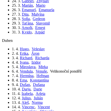
24. 3.
Gabriel
,
Zbyslav
25. 3.
Marián
,
Mario
26. 3.
Emanuel
,
Emanuela
27. 3.
Dita
,
Malvína
28. 3.
Soňa
,
Gedeon
29. 3.
Taťána
,
Slavomil
30. 3.
Arnošt
,
Ernest
31. 3.
Kvido
,
Arpád
duben
1. 4.
Hugo
,
Veleslav
2. 4.
Erika
,
Áron
3. 4.
Richard
,
Richarda
4. 4.
Ivana
,
Izidor
5. 4.
Miroslava
,
Mirka
6. 4.
Vendula
,
Venuše
,
Velikonoční pondělí
7. 4.
Hermína
,
Heřman
8. 4.
Ema
,
Konstantína
9. 4.
Dušan
,
Dušana
10. 4.
Darja
,
Darie
11. 4.
Izabela
,
Arleta
12. 4.
Julius
,
Julián
13. 4.
Aleš
,
Norma
14. 4.
Vincenc
,
Vincent