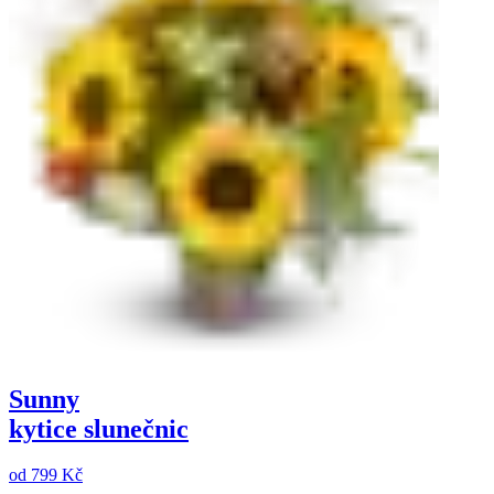
Sunny
kytice slunečnic
od
799 Kč