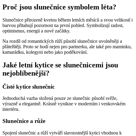
Proč jsou slunečnice symbolem léta?
Slunečnice přirozeně kvetou během letních měsíců a svou velikostí i
barvou přitahují pozornost na první pohled. Symbolizují radost,
optimismus, energii a nové začátky.
Na rozdíl od romantických růží působí slunečnice uvolněněji a
přátelštěji. Proto se hodí nejen pro partnerku, ale také pro maminku,
kamarádku, kolegyni nebo jako poděkování.
Jaké letní kytice se slunečnicemi jsou
nejoblíbenější?
Čisté kytice slunečnic
Jednoduchá vazba složená pouze ze slunečnic působí svěže,
výrazně a elegantně. Krásně vynikne v moderním i venkovském
interiéru.
Slunečnice a růže
Spojení slunečnic a růží vytváří slavnostnější kytici vhodnou k