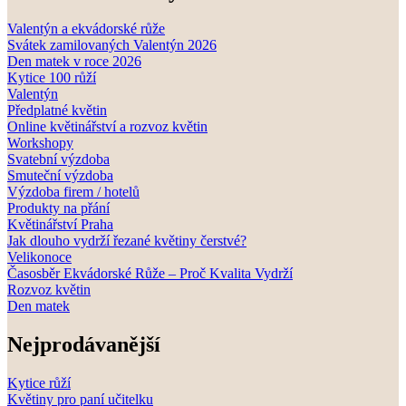
Valentýn a ekvádorské růže
Svátek zamilovaných Valentýn 2026
Den matek v roce 2026
Kytice 100 růží
Valentýn
Předplatné květin
Online květinářství a rozvoz květin
Workshopy
Svatební výzdoba
Smuteční výzdoba
Výzdoba firem / hotelů
Produkty na přání
Květinářství Praha
Jak dlouho vydrží řezané květiny čerstvé?
Velikonoce
Časosběr Ekvádorské Růže – Proč Kvalita Vydrží
Rozvoz květin
Den matek
Nejprodávanější
Kytice růží
Květiny pro paní učitelku