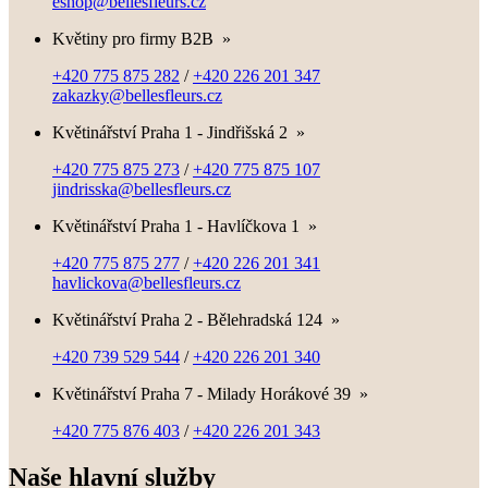
eshop@bellesfleurs.cz
Květiny pro firmy B2B
»
+420 775 875 282
/
+420 226 201 347
zakazky@bellesfleurs.cz
Květinářství Praha 1 - Jindřišská 2
»
+420 775 875 273
/
+420 775 875 107
jindrisska@bellesfleurs.cz
Květinářství Praha 1 - Havlíčkova 1
»
+420 775 875 277
/
+420 226 201 341
havlickova@bellesfleurs.cz
Květinářství Praha 2 - Bělehradská 124
»
+420 739 529 544
/
+420 226 201 340
Květinářství Praha 7 - Milady Horákové 39
»
+420 775 876 403
/
+420 226 201 343
Naše hlavní služby