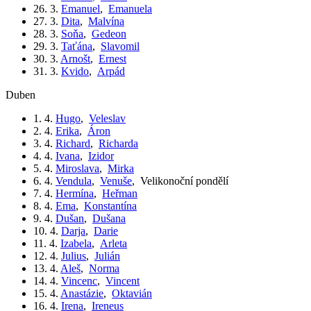
26. 3.
Emanuel
,
Emanuela
27. 3.
Dita
,
Malvína
28. 3.
Soňa
,
Gedeon
29. 3.
Taťána
,
Slavomil
30. 3.
Arnošt
,
Ernest
31. 3.
Kvido
,
Arpád
duben
1. 4.
Hugo
,
Veleslav
2. 4.
Erika
,
Áron
3. 4.
Richard
,
Richarda
4. 4.
Ivana
,
Izidor
5. 4.
Miroslava
,
Mirka
6. 4.
Vendula
,
Venuše
,
Velikonoční pondělí
7. 4.
Hermína
,
Heřman
8. 4.
Ema
,
Konstantína
9. 4.
Dušan
,
Dušana
10. 4.
Darja
,
Darie
11. 4.
Izabela
,
Arleta
12. 4.
Julius
,
Julián
13. 4.
Aleš
,
Norma
14. 4.
Vincenc
,
Vincent
15. 4.
Anastázie
,
Oktavián
16. 4.
Irena
,
Ireneus