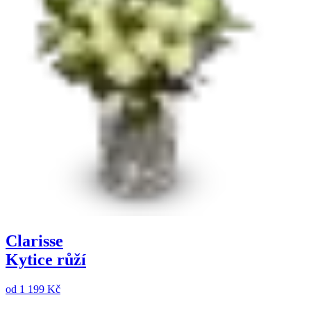
Clarisse
Kytice růží
od
1 199 Kč