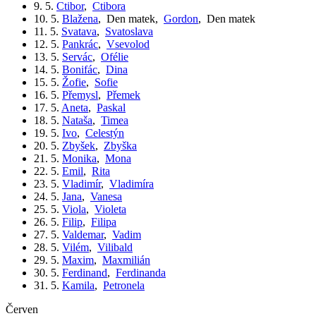
9. 5.
Ctibor
,
Ctibora
10. 5.
Blažena
,
Den matek
,
Gordon
,
Den matek
11. 5.
Svatava
,
Svatoslava
12. 5.
Pankrác
,
Vsevolod
13. 5.
Servác
,
Ofélie
14. 5.
Bonifác
,
Dina
15. 5.
Žofie
,
Sofie
16. 5.
Přemysl
,
Přemek
17. 5.
Aneta
,
Paskal
18. 5.
Nataša
,
Timea
19. 5.
Ivo
,
Celestýn
20. 5.
Zbyšek
,
Zbyška
21. 5.
Monika
,
Mona
22. 5.
Emil
,
Rita
23. 5.
Vladimír
,
Vladimíra
24. 5.
Jana
,
Vanesa
25. 5.
Viola
,
Violeta
26. 5.
Filip
,
Filipa
27. 5.
Valdemar
,
Vadim
28. 5.
Vilém
,
Vilibald
29. 5.
Maxim
,
Maxmilián
30. 5.
Ferdinand
,
Ferdinanda
31. 5.
Kamila
,
Petronela
červen