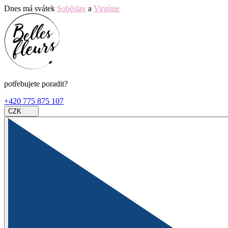
Dnes má svátek
Soběslav
a
Virgínie
potřebujete poradit?
+420 775 875 107
CZK