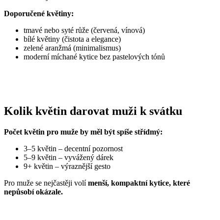
Doporučené květiny:
tmavé nebo syté růže (červená, vínová)
bílé květiny (čistota a elegance)
zelené aranžmá (minimalismus)
moderní míchané kytice bez pastelových tónů
Kolik květin darovat muži k svátku
Počet květin pro muže by měl být spíše střídmý:
3–5 květin – decentní pozornost
5–9 květin – vyvážený dárek
9+ květin – výraznější gesto
Pro muže se nejčastěji volí
menší, kompaktní kytice, které
nepůsobí okázale.