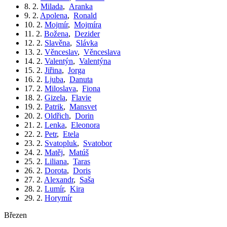
8. 2.
Milada
,
Aranka
9. 2.
Apolena
,
Ronald
10. 2.
Mojmír
,
Mojmíra
11. 2.
Božena
,
Dezider
12. 2.
Slavěna
,
Slávka
13. 2.
Věnceslav
,
Věnceslava
14. 2.
Valentýn
,
Valentýna
15. 2.
Jiřina
,
Jorga
16. 2.
Ljuba
,
Danuta
17. 2.
Miloslava
,
Fiona
18. 2.
Gizela
,
Flavie
19. 2.
Patrik
,
Mansvet
20. 2.
Oldřich
,
Dorin
21. 2.
Lenka
,
Eleonora
22. 2.
Petr
,
Etela
23. 2.
Svatopluk
,
Svatobor
24. 2.
Matěj
,
Matúš
25. 2.
Liliana
,
Taras
26. 2.
Dorota
,
Doris
27. 2.
Alexandr
,
Saša
28. 2.
Lumír
,
Kira
29. 2.
Horymír
březen