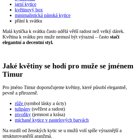
jarní kytice
květinový box
minimalistická pánská kytice
přání k svátku
Malá kytička k svátku často udělá větší radost než velký dárek.
Květina k svátku pro muže nemusí být výrazná – často
stačí
elegantní a decentní styl.
Jaké květiny se hodí pro muže se jménem
Timur
Pro jméno Timur doporučujeme květiny, které působí elegantně,
pevně a přirozeně.
růže
(symbol lásky a úcty)
tulipány
(svěžest a radost)
pivoňky
(jemnost a krása)
míchané kytice v pastelových barvách
Na rozdíl od ženských kytic se u mužů volí spíše výraznější a
strukturovanější aranžmá.