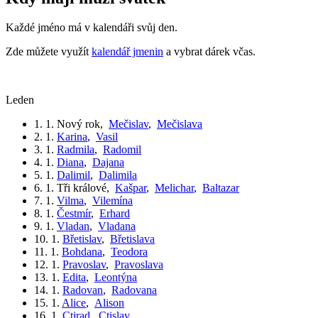
Každé jméno má v kalendáři svůj den.
Zde můžete využít
kalendář jmenin
a vybrat dárek včas.
leden
1. 1.
Nový rok
,
Mečislav
,
Mečislava
2. 1.
Karina
,
Vasil
3. 1.
Radmila
,
Radomil
4. 1.
Diana
,
Dajana
5. 1.
Dalimil
,
Dalimila
6. 1.
Tři králové
,
Kašpar
,
Melichar
,
Baltazar
7. 1.
Vilma
,
Vilemína
8. 1.
Čestmír
,
Erhard
9. 1.
Vladan
,
Vladana
10. 1.
Břetislav
,
Břetislava
11. 1.
Bohdana
,
Teodora
12. 1.
Pravoslav
,
Pravoslava
13. 1.
Edita
,
Leontýna
14. 1.
Radovan
,
Radovana
15. 1.
Alice
,
Alison
16. 1.
Ctirad
,
Ctislav