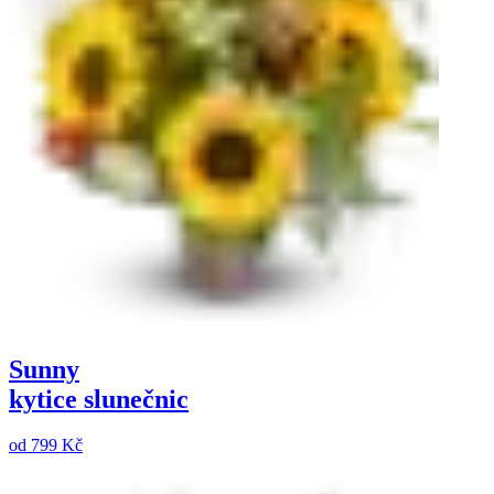
Sunny
kytice slunečnic
od
799 Kč