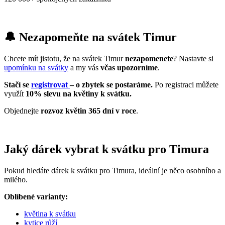
🔔 Nezapomeňte na svátek Timur
Chcete mít jistotu, že na svátek Timur
nezapomenete
? Nastavte si
upomínku na svátky
a my vás
včas upozorníme
.
Stačí se
registrovat
– o zbytek se postaráme.
Po registraci můžete
využít
10% slevu na květiny k svátku.
Objednejte
rozvoz květin 365 dní v roce
.
Jaký dárek vybrat k svátku pro Timura
Pokud hledáte dárek k svátku pro Timura, ideální je něco osobního a
milého.
Oblíbené varianty:
květina k svátku
kytice růží