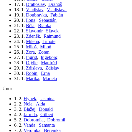
17. 1.
Drahoslav
,
Drahoš
18. 1.
Vladislav
,
Vladislava
19. 1.
Doubravka
,
Fabián
20. 1.
Ilona
,
Sebastián
21. 1.
Běla
,
Bianka
22. 1.
Slavomír
,
Slávek
23. 1.
Zdeněk
,
Raimund
24. 1.
Milena
,
Timotej
25. 1.
Miloš
,
Miloň
26. 1.
Zora
,
Zoran
27. 1.
Ingrid
,
Ingeborg
28. 1.
Otýlie
,
Manfréd
29. 1.
Zdislava
,
Zdislav
30. 1.
Robin
,
Erna
31. 1.
Marika
,
Marieta
únor
1. 2.
Hynek
,
Jasmína
2. 2.
Nela
,
Aida
3. 2.
Blažej
,
Donald
4. 2.
Jarmila
,
Gilbert
5. 2.
Dobromila
,
Dobromil
6. 2.
Vanda
,
Samanta
7. 2.
Veronika
,
Berenika