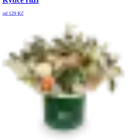
Kytice růží
od
129 Kč