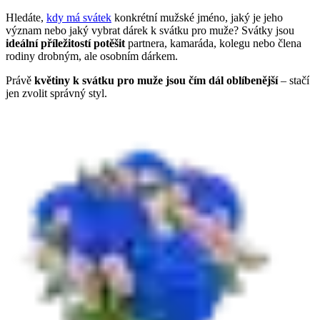
Hledáte,
kdy má svátek
konkrétní mužské jméno, jaký je jeho
význam nebo jaký vybrat dárek k svátku pro muže? Svátky jsou
ideální příležitostí potěšit
partnera, kamaráda, kolegu nebo člena
rodiny drobným, ale osobním dárkem.
Právě
květiny k svátku pro muže jsou čím dál oblíbenější
– stačí
jen zvolit správný styl.