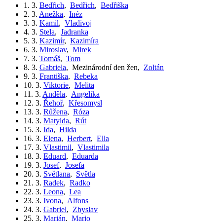
1. 3.
Bedřich
,
Bedřich
,
Bedřiška
2. 3.
Anežka
,
Inéz
3. 3.
Kamil
,
Vladivoj
4. 3.
Stela
,
Jadranka
5. 3.
Kazimír
,
Kazimíra
6. 3.
Miroslav
,
Mirek
7. 3.
Tomáš
,
Tom
8. 3.
Gabriela
,
Mezinárodní den žen
,
Zoltán
9. 3.
Františka
,
Rebeka
10. 3.
Viktorie
,
Melita
11. 3.
Anděla
,
Angelika
12. 3.
Řehoř
,
Křesomysl
13. 3.
Růžena
,
Róza
14. 3.
Matylda
,
Rút
15. 3.
Ida
,
Hilda
16. 3.
Elena
,
Herbert
,
Ella
17. 3.
Vlastimil
,
Vlastimila
18. 3.
Eduard
,
Eduarda
19. 3.
Josef
,
Josefa
20. 3.
Světlana
,
Světla
21. 3.
Radek
,
Radko
22. 3.
Leona
,
Lea
23. 3.
Ivona
,
Alfons
24. 3.
Gabriel
,
Zbyslav
25. 3.
Marián
,
Mario