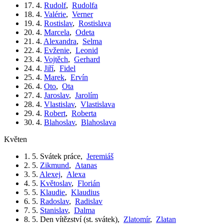
17. 4.
Rudolf
,
Rudolfa
18. 4.
Valérie
,
Verner
19. 4.
Rostislav
,
Rostislava
20. 4.
Marcela
,
Odeta
21. 4.
Alexandra
,
Selma
22. 4.
Evženie
,
Leonid
23. 4.
Vojtěch
,
Gerhard
24. 4.
Jiří
,
Fidel
25. 4.
Marek
,
Ervín
26. 4.
Oto
,
Ota
27. 4.
Jaroslav
,
Jarolím
28. 4.
Vlastislav
,
Vlastislava
29. 4.
Robert
,
Roberta
30. 4.
Blahoslav
,
Blahoslava
květen
1. 5.
Svátek práce
,
Jeremiáš
2. 5.
Zikmund
,
Atanas
3. 5.
Alexej
,
Alexa
4. 5.
Květoslav
,
Florián
5. 5.
Klaudie
,
Klaudius
6. 5.
Radoslav
,
Radislav
7. 5.
Stanislav
,
Dalma
8. 5.
Den vítězství (st. svátek)
,
Zlatomír
,
Zlatan