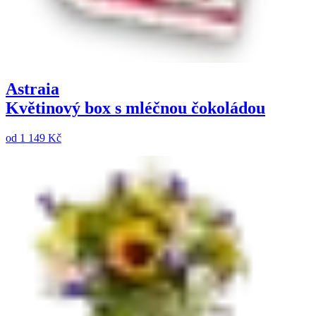
Astraia
Květinový box s mléčnou čokoládou
od
1 149 Kč