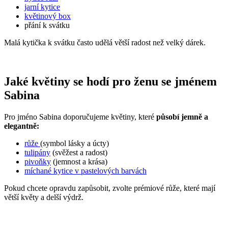
jarní kytice
květinový box
přání k svátku
Malá kytička k svátku často udělá větší radost než velký dárek.
Jaké květiny se hodí pro ženu se jménem
Sabina
Pro jméno Sabina doporučujeme květiny, které
působí jemně a
elegantně:
růže
(symbol lásky a úcty)
tulipány
(svěžest a radost)
pivoňky
(jemnost a krása)
míchané kytice v pastelových barvách
Pokud chcete opravdu zapůsobit, zvolte prémiové růže, které mají
větší květy a delší výdrž.