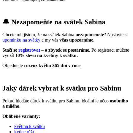
🔔 Nezapomeňte na svátek Sabina
Chcete mít jistotu, že na svátek Sabina
nezapomenete
? Nastavte si
upomínku na svátky
a my vás
včas upozorníme
.
Stačí se
registrovat
– o zbytek se postaráme.
Po registraci můžete
využít
10% slevu na květiny k svátku.
Objednejte
rozvoz květin 365 dní v roce
.
Jaký dárek vybrat k svátku pro Sabinu
Pokud hledáte dárek k svátku pro Sabinu, ideální je něco
osobního
a milého
.
Oblíbené varianty:
květina k svátku
kytice růží