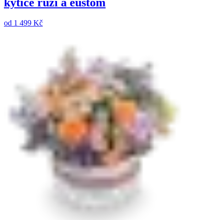
kytice růží a eustom
od
1 499 Kč