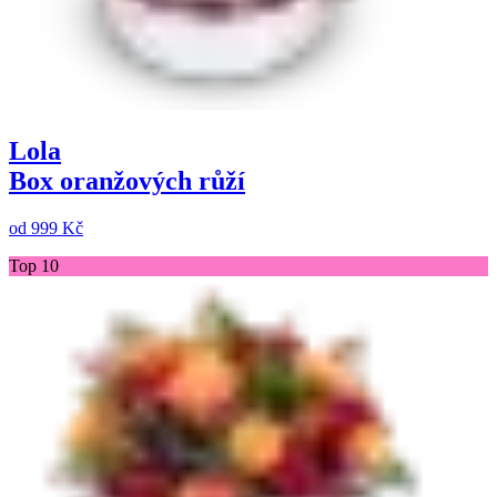
Lola
Box oranžových růží
od
999 Kč
Top 10