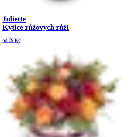
Juliette
Kytice růžových růží
od
79 Kč