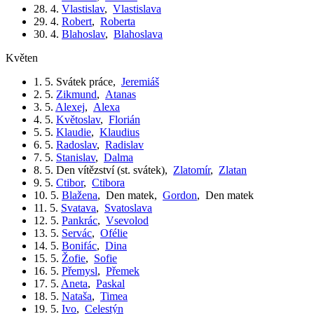
28. 4.
Vlastislav
,
Vlastislava
29. 4.
Robert
,
Roberta
30. 4.
Blahoslav
,
Blahoslava
květen
1. 5.
Svátek práce
,
Jeremiáš
2. 5.
Zikmund
,
Atanas
3. 5.
Alexej
,
Alexa
4. 5.
Květoslav
,
Florián
5. 5.
Klaudie
,
Klaudius
6. 5.
Radoslav
,
Radislav
7. 5.
Stanislav
,
Dalma
8. 5.
Den vítězství (st. svátek)
,
Zlatomír
,
Zlatan
9. 5.
Ctibor
,
Ctibora
10. 5.
Blažena
,
Den matek
,
Gordon
,
Den matek
11. 5.
Svatava
,
Svatoslava
12. 5.
Pankrác
,
Vsevolod
13. 5.
Servác
,
Ofélie
14. 5.
Bonifác
,
Dina
15. 5.
Žofie
,
Sofie
16. 5.
Přemysl
,
Přemek
17. 5.
Aneta
,
Paskal
18. 5.
Nataša
,
Timea
19. 5.
Ivo
,
Celestýn