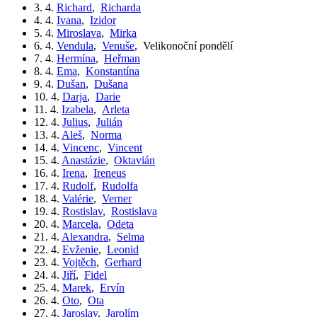
3. 4.
Richard
,
Richarda
4. 4.
Ivana
,
Izidor
5. 4.
Miroslava
,
Mirka
6. 4.
Vendula
,
Venuše
,
Velikonoční pondělí
7. 4.
Hermína
,
Heřman
8. 4.
Ema
,
Konstantína
9. 4.
Dušan
,
Dušana
10. 4.
Darja
,
Darie
11. 4.
Izabela
,
Arleta
12. 4.
Julius
,
Julián
13. 4.
Aleš
,
Norma
14. 4.
Vincenc
,
Vincent
15. 4.
Anastázie
,
Oktavián
16. 4.
Irena
,
Ireneus
17. 4.
Rudolf
,
Rudolfa
18. 4.
Valérie
,
Verner
19. 4.
Rostislav
,
Rostislava
20. 4.
Marcela
,
Odeta
21. 4.
Alexandra
,
Selma
22. 4.
Evženie
,
Leonid
23. 4.
Vojtěch
,
Gerhard
24. 4.
Jiří
,
Fidel
25. 4.
Marek
,
Ervín
26. 4.
Oto
,
Ota
27. 4.
Jaroslav
,
Jarolím