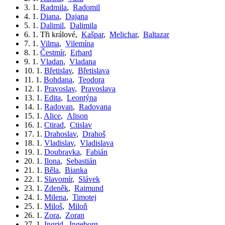
3. 1.
Radmila
,
Radomil
4. 1.
Diana
,
Dajana
5. 1.
Dalimil
,
Dalimila
6. 1.
Tři králové
,
Kašpar
,
Melichar
,
Baltazar
7. 1.
Vilma
,
Vilemína
8. 1.
Čestmír
,
Erhard
9. 1.
Vladan
,
Vladana
10. 1.
Břetislav
,
Břetislava
11. 1.
Bohdana
,
Teodora
12. 1.
Pravoslav
,
Pravoslava
13. 1.
Edita
,
Leontýna
14. 1.
Radovan
,
Radovana
15. 1.
Alice
,
Alison
16. 1.
Ctirad
,
Ctislav
17. 1.
Drahoslav
,
Drahoš
18. 1.
Vladislav
,
Vladislava
19. 1.
Doubravka
,
Fabián
20. 1.
Ilona
,
Sebastián
21. 1.
Běla
,
Bianka
22. 1.
Slavomír
,
Slávek
23. 1.
Zdeněk
,
Raimund
24. 1.
Milena
,
Timotej
25. 1.
Miloš
,
Miloň
26. 1.
Zora
,
Zoran
27. 1.
Ingrid
,
Ingeborg