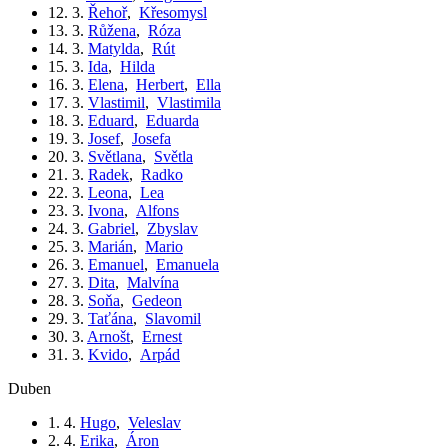
12. 3.
Řehoř
,
Křesomysl
13. 3.
Růžena
,
Róza
14. 3.
Matylda
,
Rút
15. 3.
Ida
,
Hilda
16. 3.
Elena
,
Herbert
,
Ella
17. 3.
Vlastimil
,
Vlastimila
18. 3.
Eduard
,
Eduarda
19. 3.
Josef
,
Josefa
20. 3.
Světlana
,
Světla
21. 3.
Radek
,
Radko
22. 3.
Leona
,
Lea
23. 3.
Ivona
,
Alfons
24. 3.
Gabriel
,
Zbyslav
25. 3.
Marián
,
Mario
26. 3.
Emanuel
,
Emanuela
27. 3.
Dita
,
Malvína
28. 3.
Soňa
,
Gedeon
29. 3.
Taťána
,
Slavomil
30. 3.
Arnošt
,
Ernest
31. 3.
Kvido
,
Arpád
duben
1. 4.
Hugo
,
Veleslav
2. 4.
Erika
,
Áron