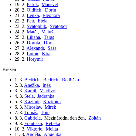
19. 2.
Patrik
,
Mansvet
20. 2.
Oldřich
,
Dorin
21. 2.
Lenka
,
Eleonora
22. 2.
Petr
,
Etela
23. 2.
Svatopluk
,
Svatobor
24. 2.
Matěj
,
Matúš
25. 2.
Liliana
,
Taras
26. 2.
Dorota
,
Doris
27. 2.
Alexandr
,
Saša
28. 2.
Lumír
,
Kira
29. 2.
Horymír
březen
1. 3.
Bedřich
,
Bedřich
,
Bedřiška
2. 3.
Anežka
,
Inéz
3. 3.
Kamil
,
Vladivoj
4. 3.
Stela
,
Jadranka
5. 3.
Kazimír
,
Kazimíra
6. 3.
Miroslav
,
Mirek
7. 3.
Tomáš
,
Tom
8. 3.
Gabriela
,
Mezinárodní den žen
,
Zoltán
9. 3.
Františka
,
Rebeka
10. 3.
Viktorie
,
Melita
11. 3.
Anděla
,
Angelika