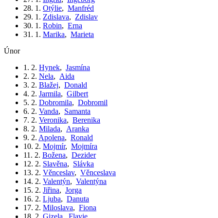
28. 1.
Otýlie
,
Manfréd
29. 1.
Zdislava
,
Zdislav
30. 1.
Robin
,
Erna
31. 1.
Marika
,
Marieta
únor
1. 2.
Hynek
,
Jasmína
2. 2.
Nela
,
Aida
3. 2.
Blažej
,
Donald
4. 2.
Jarmila
,
Gilbert
5. 2.
Dobromila
,
Dobromil
6. 2.
Vanda
,
Samanta
7. 2.
Veronika
,
Berenika
8. 2.
Milada
,
Aranka
9. 2.
Apolena
,
Ronald
10. 2.
Mojmír
,
Mojmíra
11. 2.
Božena
,
Dezider
12. 2.
Slavěna
,
Slávka
13. 2.
Věnceslav
,
Věnceslava
14. 2.
Valentýn
,
Valentýna
15. 2.
Jiřina
,
Jorga
16. 2.
Ljuba
,
Danuta
17. 2.
Miloslava
,
Fiona
18. 2.
Gizela
,
Flavie