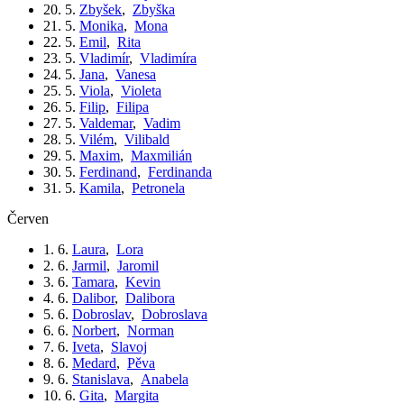
20. 5.
Zbyšek
,
Zbyška
21. 5.
Monika
,
Mona
22. 5.
Emil
,
Rita
23. 5.
Vladimír
,
Vladimíra
24. 5.
Jana
,
Vanesa
25. 5.
Viola
,
Violeta
26. 5.
Filip
,
Filipa
27. 5.
Valdemar
,
Vadim
28. 5.
Vilém
,
Vilibald
29. 5.
Maxim
,
Maxmilián
30. 5.
Ferdinand
,
Ferdinanda
31. 5.
Kamila
,
Petronela
červen
1. 6.
Laura
,
Lora
2. 6.
Jarmil
,
Jaromil
3. 6.
Tamara
,
Kevin
4. 6.
Dalibor
,
Dalibora
5. 6.
Dobroslav
,
Dobroslava
6. 6.
Norbert
,
Norman
7. 6.
Iveta
,
Slavoj
8. 6.
Medard
,
Pěva
9. 6.
Stanislava
,
Anabela
10. 6.
Gita
,
Margita