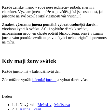
Každé ženské jméno v sobě nese jedinečný příběh, energii i
charakter. Význam jména může napovědět, jaká jste osobnost, jak
působíte na své okolí a jaké vlastnosti vás vystihují.
Znalost významu jména pomáhá vybrat osobnější dárek
i
vhodnou kytici k svátku. Ať už vybíráte dárek k svátku,
narozeninám nebo jen chcete potěšit blízkou ženu, právě význam
jména vám pomůže zvolit tu pravou kytici nebo originální pozornost
na míru.
Kdy mají ženy svátek
Každé jméno má v kalendáři svůj den.
Zde můžete využít
kalendář jmenin
a vybrat dárek včas.
leden
1. 1.
Nový rok
,
Mečislav
,
Mečislava
2. 1.
Karina
,
Vasil