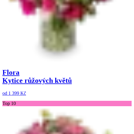
Flora
Kytice růžových květů
od
1 399 Kč
Top 10