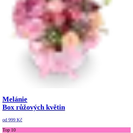
Melánie
Box růžových květin
od
999 Kč
Top 10