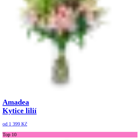
Amadea
Kytice lilií
od
1 399 Kč
Top 10