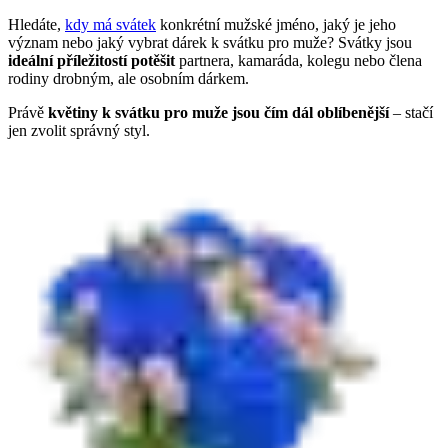
Hledáte,
kdy má svátek
konkrétní mužské jméno, jaký je jeho
význam nebo jaký vybrat dárek k svátku pro muže? Svátky jsou
ideální příležitostí potěšit
partnera, kamaráda, kolegu nebo člena
rodiny drobným, ale osobním dárkem.
Právě
květiny k svátku pro muže jsou čím dál oblíbenější
– stačí
jen zvolit správný styl.