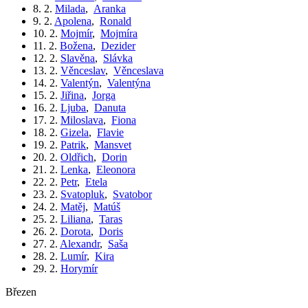
8. 2.
Milada
,
Aranka
9. 2.
Apolena
,
Ronald
10. 2.
Mojmír
,
Mojmíra
11. 2.
Božena
,
Dezider
12. 2.
Slavěna
,
Slávka
13. 2.
Věnceslav
,
Věnceslava
14. 2.
Valentýn
,
Valentýna
15. 2.
Jiřina
,
Jorga
16. 2.
Ljuba
,
Danuta
17. 2.
Miloslava
,
Fiona
18. 2.
Gizela
,
Flavie
19. 2.
Patrik
,
Mansvet
20. 2.
Oldřich
,
Dorin
21. 2.
Lenka
,
Eleonora
22. 2.
Petr
,
Etela
23. 2.
Svatopluk
,
Svatobor
24. 2.
Matěj
,
Matúš
25. 2.
Liliana
,
Taras
26. 2.
Dorota
,
Doris
27. 2.
Alexandr
,
Saša
28. 2.
Lumír
,
Kira
29. 2.
Horymír
březen