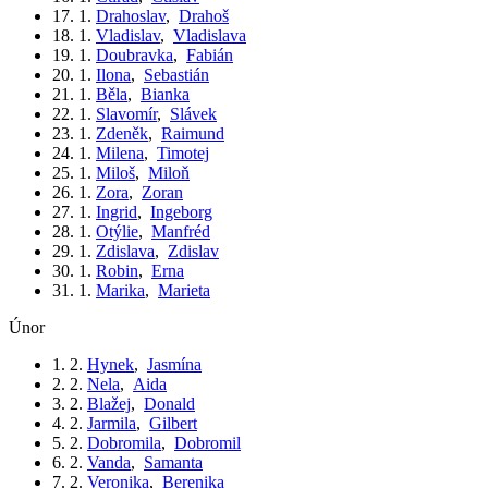
17. 1.
Drahoslav
,
Drahoš
18. 1.
Vladislav
,
Vladislava
19. 1.
Doubravka
,
Fabián
20. 1.
Ilona
,
Sebastián
21. 1.
Běla
,
Bianka
22. 1.
Slavomír
,
Slávek
23. 1.
Zdeněk
,
Raimund
24. 1.
Milena
,
Timotej
25. 1.
Miloš
,
Miloň
26. 1.
Zora
,
Zoran
27. 1.
Ingrid
,
Ingeborg
28. 1.
Otýlie
,
Manfréd
29. 1.
Zdislava
,
Zdislav
30. 1.
Robin
,
Erna
31. 1.
Marika
,
Marieta
únor
1. 2.
Hynek
,
Jasmína
2. 2.
Nela
,
Aida
3. 2.
Blažej
,
Donald
4. 2.
Jarmila
,
Gilbert
5. 2.
Dobromila
,
Dobromil
6. 2.
Vanda
,
Samanta
7. 2.
Veronika
,
Berenika