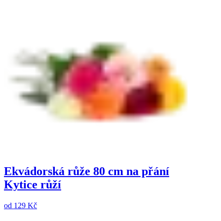
Ekvádorská růže 80 cm na přání
Kytice růží
od
129 Kč