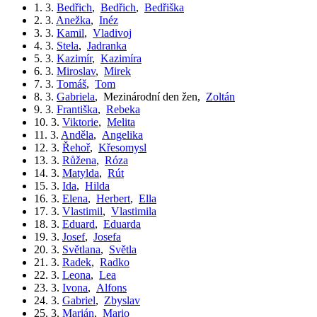
1. 3.
Bedřich
,
Bedřich
,
Bedřiška
2. 3.
Anežka
,
Inéz
3. 3.
Kamil
,
Vladivoj
4. 3.
Stela
,
Jadranka
5. 3.
Kazimír
,
Kazimíra
6. 3.
Miroslav
,
Mirek
7. 3.
Tomáš
,
Tom
8. 3.
Gabriela
,
Mezinárodní den žen
,
Zoltán
9. 3.
Františka
,
Rebeka
10. 3.
Viktorie
,
Melita
11. 3.
Anděla
,
Angelika
12. 3.
Řehoř
,
Křesomysl
13. 3.
Růžena
,
Róza
14. 3.
Matylda
,
Rút
15. 3.
Ida
,
Hilda
16. 3.
Elena
,
Herbert
,
Ella
17. 3.
Vlastimil
,
Vlastimila
18. 3.
Eduard
,
Eduarda
19. 3.
Josef
,
Josefa
20. 3.
Světlana
,
Světla
21. 3.
Radek
,
Radko
22. 3.
Leona
,
Lea
23. 3.
Ivona
,
Alfons
24. 3.
Gabriel
,
Zbyslav
25. 3.
Marián
,
Mario