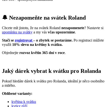
🔔 Nezapomeňte na svátek Roland
Chcete mít jistotu, že na svátek Roland
nezapomenete
? Nastavte si
upomínku na svátky
a my vás
včas upozorníme
.
Stačí se
registrovat
– o zbytek se postaráme.
Po registraci můžete
využít
10% slevu na květiny k svátku.
Objednejte
rozvoz květin 365 dní v roce
.
Jaký dárek vybrat k svátku pro Rolanda
Pokud hledáte dárek k svátku pro Rolanda, ideální je něco osobního
a milého.
Oblíbené varianty:
květina k svátku
kytice růží