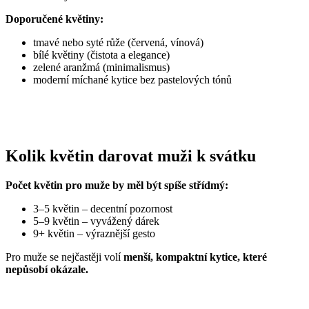
Doporučené květiny:
tmavé nebo syté růže (červená, vínová)
bílé květiny (čistota a elegance)
zelené aranžmá (minimalismus)
moderní míchané kytice bez pastelových tónů
Kolik květin darovat muži k svátku
Počet květin pro muže by měl být spíše střídmý:
3–5 květin – decentní pozornost
5–9 květin – vyvážený dárek
9+ květin – výraznější gesto
Pro muže se nejčastěji volí
menší, kompaktní kytice, které
nepůsobí okázale.