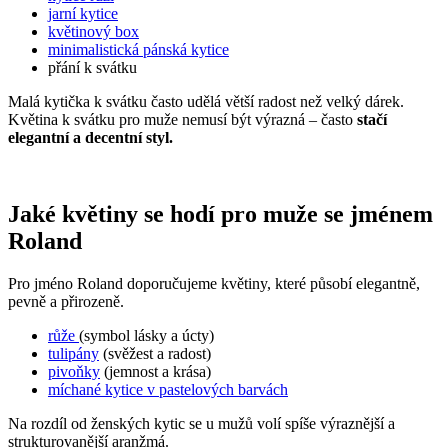
jarní kytice
květinový box
minimalistická pánská kytice
přání k svátku
Malá kytička k svátku často udělá větší radost než velký dárek.
Květina k svátku pro muže nemusí být výrazná – často
stačí
elegantní a decentní styl.
Jaké květiny se hodí pro muže se jménem
Roland
Pro jméno Roland doporučujeme květiny, které působí elegantně,
pevně a přirozeně.
růže
(symbol lásky a úcty)
tulipány
(svěžest a radost)
pivoňky
(jemnost a krása)
míchané kytice v pastelových barvách
Na rozdíl od ženských kytic se u mužů volí spíše výraznější a
strukturovanější aranžmá.