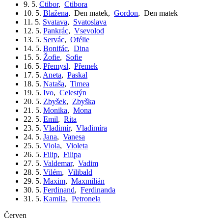
9. 5.
Ctibor
,
Ctibora
10. 5.
Blažena
,
Den matek
,
Gordon
,
Den matek
11. 5.
Svatava
,
Svatoslava
12. 5.
Pankrác
,
Vsevolod
13. 5.
Servác
,
Ofélie
14. 5.
Bonifác
,
Dina
15. 5.
Žofie
,
Sofie
16. 5.
Přemysl
,
Přemek
17. 5.
Aneta
,
Paskal
18. 5.
Nataša
,
Timea
19. 5.
Ivo
,
Celestýn
20. 5.
Zbyšek
,
Zbyška
21. 5.
Monika
,
Mona
22. 5.
Emil
,
Rita
23. 5.
Vladimír
,
Vladimíra
24. 5.
Jana
,
Vanesa
25. 5.
Viola
,
Violeta
26. 5.
Filip
,
Filipa
27. 5.
Valdemar
,
Vadim
28. 5.
Vilém
,
Vilibald
29. 5.
Maxim
,
Maxmilián
30. 5.
Ferdinand
,
Ferdinanda
31. 5.
Kamila
,
Petronela
červen