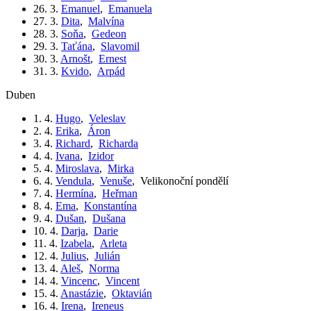
26. 3.
Emanuel
,
Emanuela
27. 3.
Dita
,
Malvína
28. 3.
Soňa
,
Gedeon
29. 3.
Taťána
,
Slavomil
30. 3.
Arnošt
,
Ernest
31. 3.
Kvido
,
Arpád
duben
1. 4.
Hugo
,
Veleslav
2. 4.
Erika
,
Áron
3. 4.
Richard
,
Richarda
4. 4.
Ivana
,
Izidor
5. 4.
Miroslava
,
Mirka
6. 4.
Vendula
,
Venuše
,
Velikonoční pondělí
7. 4.
Hermína
,
Heřman
8. 4.
Ema
,
Konstantína
9. 4.
Dušan
,
Dušana
10. 4.
Darja
,
Darie
11. 4.
Izabela
,
Arleta
12. 4.
Julius
,
Julián
13. 4.
Aleš
,
Norma
14. 4.
Vincenc
,
Vincent
15. 4.
Anastázie
,
Oktavián
16. 4.
Irena
,
Ireneus