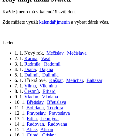
Každé jméno má v kalendáři svůj den.
Zde můžete využít
kalendář jmenin
a vybrat dárek včas.
leden
1. 1.
Nový rok
,
Mečislav
,
Mečislava
2. 1.
Karina
,
Vasil
3. 1.
Radmila
,
Radomil
4. 1.
Diana
,
Dajana
5. 1.
Dalimil
,
Dalimila
6. 1.
Tři králové
,
Kašpar
,
Melichar
,
Baltazar
7. 1.
Vilma
,
Vilemína
8. 1.
Čestmír
,
Erhard
9. 1.
Vladan
,
Vladana
10. 1.
Břetislav
,
Břetislava
11. 1.
Bohdana
,
Teodora
12. 1.
Pravoslav
,
Pravoslava
13. 1.
Edita
,
Leontýna
14. 1.
Radovan
,
Radovana
15. 1.
Alice
,
Alison
16. 1.
Ctirad
,
Ctislav