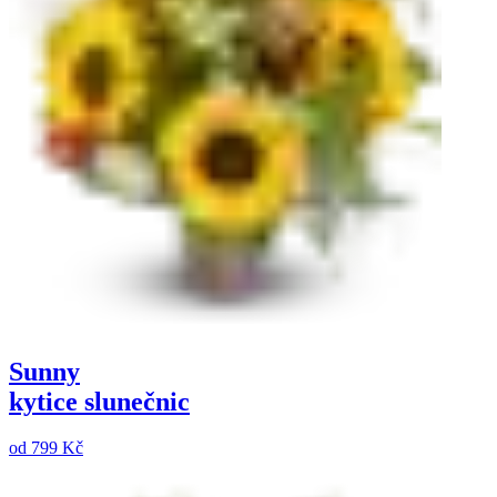
Sunny
kytice slunečnic
od
799 Kč