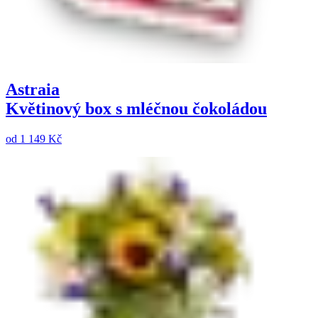
Astraia
Květinový box s mléčnou čokoládou
od
1 149 Kč