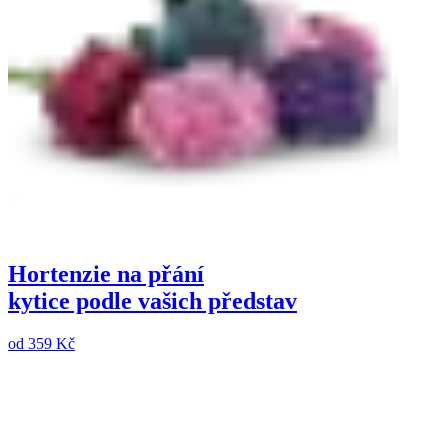
Hortenzie na přání
kytice podle vašich představ
od
359 Kč