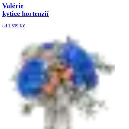
Valérie
kytice hortenzií
od
1 599 Kč