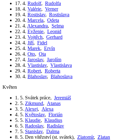
17. 4.
Rudolf
,
Rudolfa
18. 4.
Valérie
,
Verner
19. 4.
Rostislav
,
Rostislava
20. 4.
Marcela
,
Odeta
21. 4.
Alexandra
,
Selma
22. 4.
Evženie
,
Leonid
23. 4.
Vojtěch
,
Gerhard
24. 4.
Jiří
,
Fidel
25. 4.
Marek
,
Ervín
26. 4.
Oto
,
Ota
27. 4.
Jaroslav
,
Jarolím
28. 4.
Vlastislav
,
Vlastislava
29. 4.
Robert
,
Roberta
30. 4.
Blahoslav
,
Blahoslava
květen
1. 5.
Svátek práce
,
Jeremiáš
2. 5.
Zikmund
,
Atanas
3. 5.
Alexej
,
Alexa
4. 5.
Květoslav
,
Florián
5. 5.
Klaudie
,
Klaudius
6. 5.
Radoslav
,
Radislav
7. 5.
Stanislav
,
Dalma
8. 5.
Den vítězství (st. svátek)
,
Zlatomír
,
Zlatan