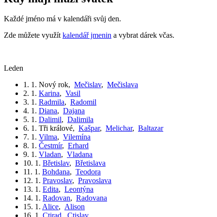
Každé jméno má v kalendáři svůj den.
Zde můžete využít
kalendář jmenin
a vybrat dárek včas.
leden
1. 1.
Nový rok
,
Mečislav
,
Mečislava
2. 1.
Karina
,
Vasil
3. 1.
Radmila
,
Radomil
4. 1.
Diana
,
Dajana
5. 1.
Dalimil
,
Dalimila
6. 1.
Tři králové
,
Kašpar
,
Melichar
,
Baltazar
7. 1.
Vilma
,
Vilemína
8. 1.
Čestmír
,
Erhard
9. 1.
Vladan
,
Vladana
10. 1.
Břetislav
,
Břetislava
11. 1.
Bohdana
,
Teodora
12. 1.
Pravoslav
,
Pravoslava
13. 1.
Edita
,
Leontýna
14. 1.
Radovan
,
Radovana
15. 1.
Alice
,
Alison
16. 1.
Ctirad
,
Ctislav