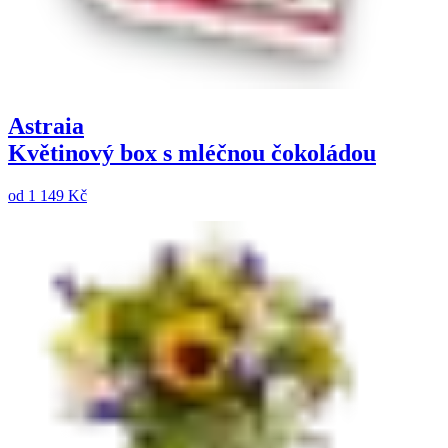
Astraia
Květinový box s mléčnou čokoládou
od
1 149 Kč