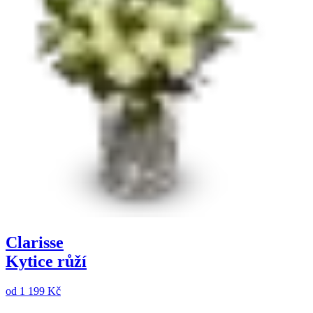
Clarisse
Kytice růží
od
1 199 Kč