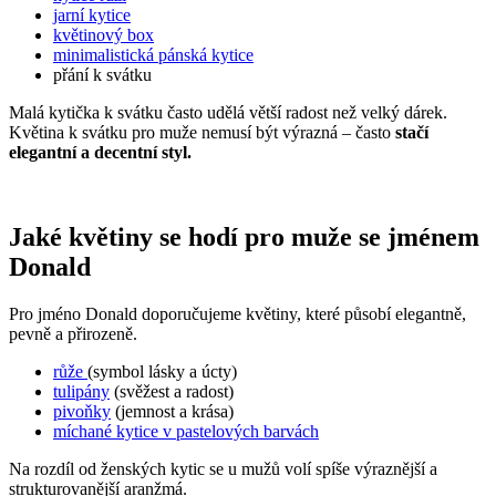
jarní kytice
květinový box
minimalistická pánská kytice
přání k svátku
Malá kytička k svátku často udělá větší radost než velký dárek.
Květina k svátku pro muže nemusí být výrazná – často
stačí
elegantní a decentní styl.
Jaké květiny se hodí pro muže se jménem
Donald
Pro jméno Donald doporučujeme květiny, které působí elegantně,
pevně a přirozeně.
růže
(symbol lásky a úcty)
tulipány
(svěžest a radost)
pivoňky
(jemnost a krása)
míchané kytice v pastelových barvách
Na rozdíl od ženských kytic se u mužů volí spíše výraznější a
strukturovanější aranžmá.