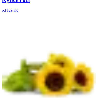
Kytice růží
od
129 Kč