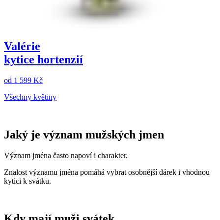
Valérie
kytice hortenzií
od
1 599 Kč
Všechny květiny
Jaký je význam mužských jmen
Význam jména často napoví i charakter.
Znalost významu jména pomáhá vybrat osobnější dárek i vhodnou
kytici k svátku.
Kdy mají muži svátek