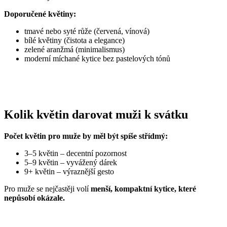
Doporučené květiny:
tmavé nebo syté růže (červená, vínová)
bílé květiny (čistota a elegance)
zelené aranžmá (minimalismus)
moderní míchané kytice bez pastelových tónů
Kolik květin darovat muži k svátku
Počet květin pro muže by měl být spíše střídmý:
3–5 květin – decentní pozornost
5–9 květin – vyvážený dárek
9+ květin – výraznější gesto
Pro muže se nejčastěji volí
menší, kompaktní kytice, které
nepůsobí okázale.