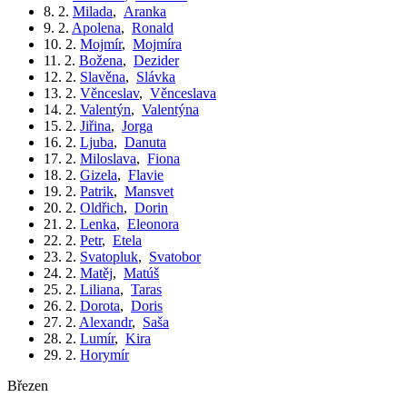
8. 2.
Milada
,
Aranka
9. 2.
Apolena
,
Ronald
10. 2.
Mojmír
,
Mojmíra
11. 2.
Božena
,
Dezider
12. 2.
Slavěna
,
Slávka
13. 2.
Věnceslav
,
Věnceslava
14. 2.
Valentýn
,
Valentýna
15. 2.
Jiřina
,
Jorga
16. 2.
Ljuba
,
Danuta
17. 2.
Miloslava
,
Fiona
18. 2.
Gizela
,
Flavie
19. 2.
Patrik
,
Mansvet
20. 2.
Oldřich
,
Dorin
21. 2.
Lenka
,
Eleonora
22. 2.
Petr
,
Etela
23. 2.
Svatopluk
,
Svatobor
24. 2.
Matěj
,
Matúš
25. 2.
Liliana
,
Taras
26. 2.
Dorota
,
Doris
27. 2.
Alexandr
,
Saša
28. 2.
Lumír
,
Kira
29. 2.
Horymír
březen