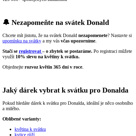
🔔 Nezapomeňte na svátek Donald
Chcete mít jistotu, že na svátek Donald
nezapomenete
? Nastavte si
upomínku na svátky
a my vás
včas upozorníme
.
Stačí se
registrovat
– o zbytek se postaráme.
Po registraci můžete
využít
10% slevu na květiny k svátku.
Objednejte
rozvoz květin 365 dní v roce
.
Jaký dárek vybrat k svátku pro Donalda
Pokud hledáte dárek k svátku pro Donalda, ideální je něco osobního
a milého.
Oblíbené varianty:
květina k svátku
kytice růží