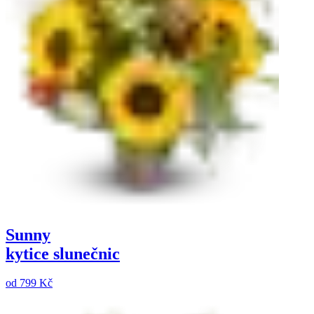
Sunny
kytice slunečnic
od
799 Kč