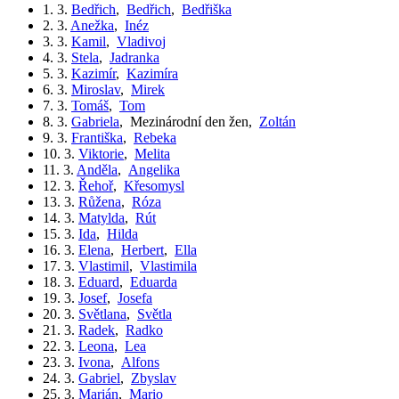
1. 3.
Bedřich
,
Bedřich
,
Bedřiška
2. 3.
Anežka
,
Inéz
3. 3.
Kamil
,
Vladivoj
4. 3.
Stela
,
Jadranka
5. 3.
Kazimír
,
Kazimíra
6. 3.
Miroslav
,
Mirek
7. 3.
Tomáš
,
Tom
8. 3.
Gabriela
,
Mezinárodní den žen
,
Zoltán
9. 3.
Františka
,
Rebeka
10. 3.
Viktorie
,
Melita
11. 3.
Anděla
,
Angelika
12. 3.
Řehoř
,
Křesomysl
13. 3.
Růžena
,
Róza
14. 3.
Matylda
,
Rút
15. 3.
Ida
,
Hilda
16. 3.
Elena
,
Herbert
,
Ella
17. 3.
Vlastimil
,
Vlastimila
18. 3.
Eduard
,
Eduarda
19. 3.
Josef
,
Josefa
20. 3.
Světlana
,
Světla
21. 3.
Radek
,
Radko
22. 3.
Leona
,
Lea
23. 3.
Ivona
,
Alfons
24. 3.
Gabriel
,
Zbyslav
25. 3.
Marián
,
Mario