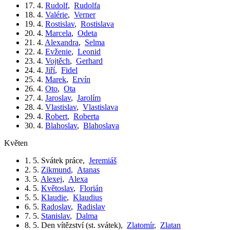
17. 4.
Rudolf
,
Rudolfa
18. 4.
Valérie
,
Verner
19. 4.
Rostislav
,
Rostislava
20. 4.
Marcela
,
Odeta
21. 4.
Alexandra
,
Selma
22. 4.
Evženie
,
Leonid
23. 4.
Vojtěch
,
Gerhard
24. 4.
Jiří
,
Fidel
25. 4.
Marek
,
Ervín
26. 4.
Oto
,
Ota
27. 4.
Jaroslav
,
Jarolím
28. 4.
Vlastislav
,
Vlastislava
29. 4.
Robert
,
Roberta
30. 4.
Blahoslav
,
Blahoslava
květen
1. 5.
Svátek práce
,
Jeremiáš
2. 5.
Zikmund
,
Atanas
3. 5.
Alexej
,
Alexa
4. 5.
Květoslav
,
Florián
5. 5.
Klaudie
,
Klaudius
6. 5.
Radoslav
,
Radislav
7. 5.
Stanislav
,
Dalma
8. 5.
Den vítězství (st. svátek)
,
Zlatomír
,
Zlatan