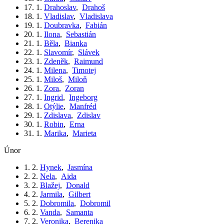
17. 1.
Drahoslav
,
Drahoš
18. 1.
Vladislav
,
Vladislava
19. 1.
Doubravka
,
Fabián
20. 1.
Ilona
,
Sebastián
21. 1.
Běla
,
Bianka
22. 1.
Slavomír
,
Slávek
23. 1.
Zdeněk
,
Raimund
24. 1.
Milena
,
Timotej
25. 1.
Miloš
,
Miloň
26. 1.
Zora
,
Zoran
27. 1.
Ingrid
,
Ingeborg
28. 1.
Otýlie
,
Manfréd
29. 1.
Zdislava
,
Zdislav
30. 1.
Robin
,
Erna
31. 1.
Marika
,
Marieta
únor
1. 2.
Hynek
,
Jasmína
2. 2.
Nela
,
Aida
3. 2.
Blažej
,
Donald
4. 2.
Jarmila
,
Gilbert
5. 2.
Dobromila
,
Dobromil
6. 2.
Vanda
,
Samanta
7. 2.
Veronika
,
Berenika