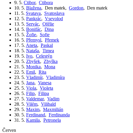
9. 5.
Ctibor
,
Ctibora
10. 5.
Blažena
,
Den matek
,
Gordon
,
Den matek
11. 5.
Svatava
,
Svatoslava
12. 5.
Pankrác
,
Vsevolod
13. 5.
Servác
,
Ofélie
14. 5.
Bonifác
,
Dina
15. 5.
Žofie
,
Sofie
16. 5.
Přemysl
,
Přemek
17. 5.
Aneta
,
Paskal
18. 5.
Nataša
,
Timea
19. 5.
Ivo
,
Celestýn
20. 5.
Zbyšek
,
Zbyška
21. 5.
Monika
,
Mona
22. 5.
Emil
,
Rita
23. 5.
Vladimír
,
Vladimíra
24. 5.
Jana
,
Vanesa
25. 5.
Viola
,
Violeta
26. 5.
Filip
,
Filipa
27. 5.
Valdemar
,
Vadim
28. 5.
Vilém
,
Vilibald
29. 5.
Maxim
,
Maxmilián
30. 5.
Ferdinand
,
Ferdinanda
31. 5.
Kamila
,
Petronela
červen