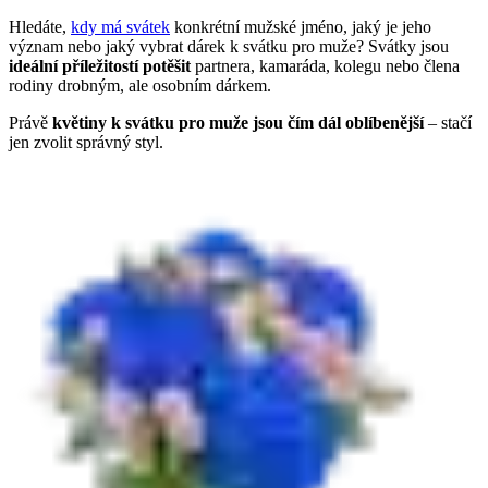
Hledáte,
kdy má svátek
konkrétní mužské jméno, jaký je jeho
význam nebo jaký vybrat dárek k svátku pro muže? Svátky jsou
ideální příležitostí potěšit
partnera, kamaráda, kolegu nebo člena
rodiny drobným, ale osobním dárkem.
Právě
květiny k svátku pro muže jsou čím dál oblíbenější
– stačí
jen zvolit správný styl.