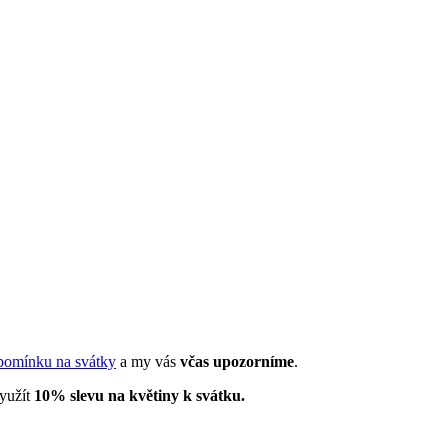
pomínku na svátky
a my vás
včas upozorníme
.
využít
10% slevu na květiny k svátku.