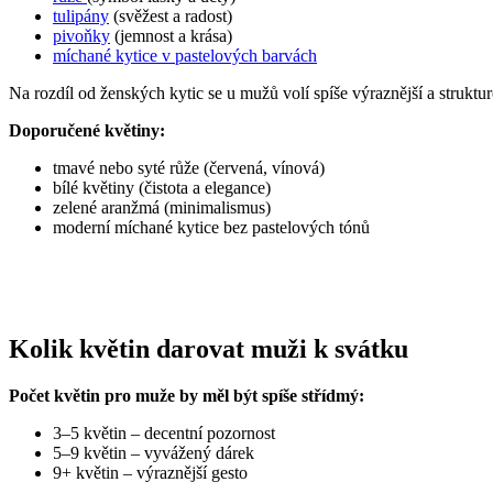
tulipány
(svěžest a radost)
pivoňky
(jemnost a krása)
míchané kytice v pastelových barvách
Na rozdíl od ženských kytic se u mužů volí spíše výraznější a struktu
Doporučené květiny:
tmavé nebo syté růže (červená, vínová)
bílé květiny (čistota a elegance)
zelené aranžmá (minimalismus)
moderní míchané kytice bez pastelových tónů
Kolik květin darovat muži k svátku
Počet květin pro muže by měl být spíše střídmý:
3–5 květin – decentní pozornost
5–9 květin – vyvážený dárek
9+ květin – výraznější gesto