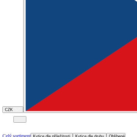
CZK
Celý sortiment
Kytice dle příležitosti
Kytice dle druhu
Oblíbené