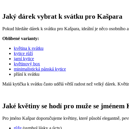
Jaký dárek vybrat k svátku pro Kašpara
Pokud hledáte dárek k svátku pro Kašpara, ideální je něco osobního a
Oblíbené varianty:
květina k svátku
kytice růží
jarní kytice
květinový box
minimalistická pánská kytice
přání k svátku
Malá kytička k svátku často udělá větší radost než velký dárek. Květ
Jaké květiny se hodí pro muže se jménem
Pro jméno Kašpar doporučujeme květiny, které působí elegantně, pevn
růže
(symbol lásky a úcty)