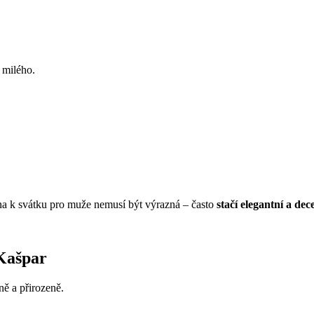
 milého.
ina k svátku pro muže nemusí být výrazná – často
stačí elegantní a dece
 Kašpar
ě a přirozeně.