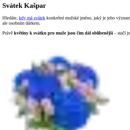
Svátek Kašpar
Hledáte,
kdy má svátek
konkrétní mužské jméno, jaký je jeho význam
ale osobním dárkem.
Právě
květiny k svátku pro muže jsou čím dál oblíbenější
– stačí j