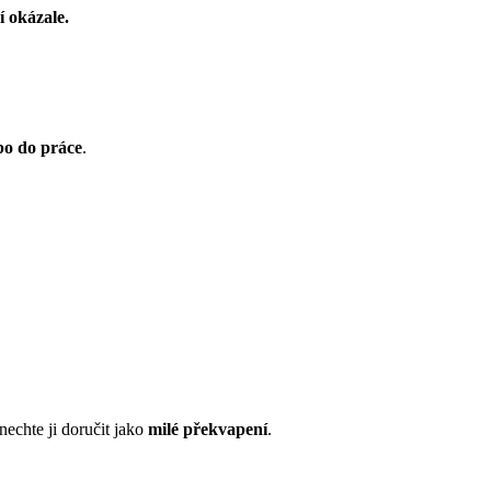
í okázale.
bo do práce
.
 nechte ji doručit jako
milé překvapení
.