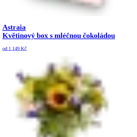
Astraia
Květinový box s mléčnou čokoládou
od
1 149 Kč