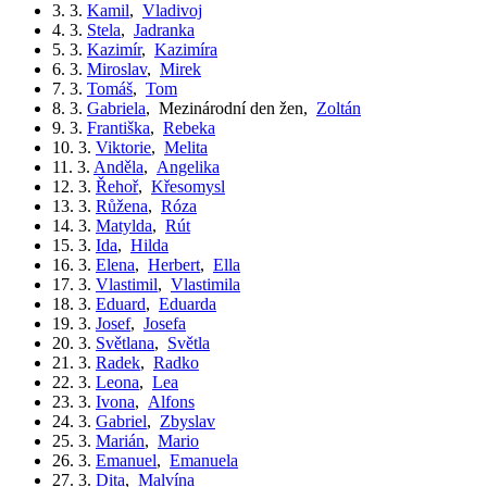
3. 3.
Kamil
,
Vladivoj
4. 3.
Stela
,
Jadranka
5. 3.
Kazimír
,
Kazimíra
6. 3.
Miroslav
,
Mirek
7. 3.
Tomáš
,
Tom
8. 3.
Gabriela
,
Mezinárodní den žen
,
Zoltán
9. 3.
Františka
,
Rebeka
10. 3.
Viktorie
,
Melita
11. 3.
Anděla
,
Angelika
12. 3.
Řehoř
,
Křesomysl
13. 3.
Růžena
,
Róza
14. 3.
Matylda
,
Rút
15. 3.
Ida
,
Hilda
16. 3.
Elena
,
Herbert
,
Ella
17. 3.
Vlastimil
,
Vlastimila
18. 3.
Eduard
,
Eduarda
19. 3.
Josef
,
Josefa
20. 3.
Světlana
,
Světla
21. 3.
Radek
,
Radko
22. 3.
Leona
,
Lea
23. 3.
Ivona
,
Alfons
24. 3.
Gabriel
,
Zbyslav
25. 3.
Marián
,
Mario
26. 3.
Emanuel
,
Emanuela
27. 3.
Dita
,
Malvína