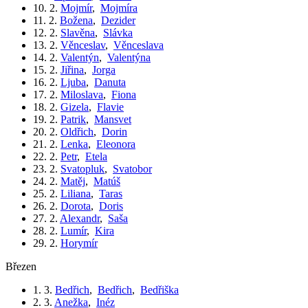
10. 2.
Mojmír
,
Mojmíra
11. 2.
Božena
,
Dezider
12. 2.
Slavěna
,
Slávka
13. 2.
Věnceslav
,
Věnceslava
14. 2.
Valentýn
,
Valentýna
15. 2.
Jiřina
,
Jorga
16. 2.
Ljuba
,
Danuta
17. 2.
Miloslava
,
Fiona
18. 2.
Gizela
,
Flavie
19. 2.
Patrik
,
Mansvet
20. 2.
Oldřich
,
Dorin
21. 2.
Lenka
,
Eleonora
22. 2.
Petr
,
Etela
23. 2.
Svatopluk
,
Svatobor
24. 2.
Matěj
,
Matúš
25. 2.
Liliana
,
Taras
26. 2.
Dorota
,
Doris
27. 2.
Alexandr
,
Saša
28. 2.
Lumír
,
Kira
29. 2.
Horymír
březen
1. 3.
Bedřich
,
Bedřich
,
Bedřiška
2. 3.
Anežka
,
Inéz