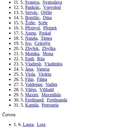
11. 5.
Svatava
,
Svatoslava
12. 5.
Pankrác
,
Vsevolod
13. 5.
Servác
,
Ofélie
14. 5.
Bonifác
,
Dina
15. 5.
Žofie
,
Sofie
16. 5.
Přemysl
,
Přemek
17. 5.
Aneta
,
Paskal
18. 5.
Nataša
,
Timea
19. 5.
Ivo
,
Celestýn
20. 5.
Zbyšek
,
Zbyška
21. 5.
Monika
,
Mona
22. 5.
Emil
,
Rita
23. 5.
Vladimír
,
Vladimíra
24. 5.
Jana
,
Vanesa
25. 5.
Viola
,
Violeta
26. 5.
Filip
,
Filipa
27. 5.
Valdemar
,
Vadim
28. 5.
Vilém
,
Vilibald
29. 5.
Maxim
,
Maxmilián
30. 5.
Ferdinand
,
Ferdinanda
31. 5.
Kamila
,
Petronela
červen
1. 6.
Laura
,
Lora