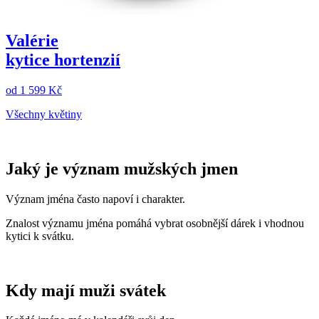
Valérie
kytice hortenzií
od
1 599 Kč
Všechny květiny
Jaký je význam mužských jmen
Význam jména často napoví i charakter.
Znalost významu jména pomáhá vybrat osobnější dárek i vhodnou
kytici k svátku.
Kdy mají muži svátek