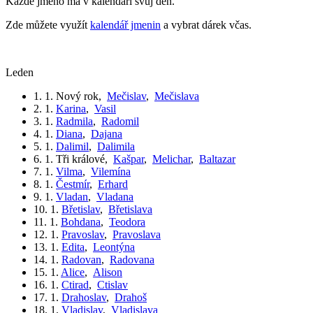
Každé jméno má v kalendáři svůj den.
Zde můžete využít
kalendář jmenin
a vybrat dárek včas.
leden
1. 1.
Nový rok
,
Mečislav
,
Mečislava
2. 1.
Karina
,
Vasil
3. 1.
Radmila
,
Radomil
4. 1.
Diana
,
Dajana
5. 1.
Dalimil
,
Dalimila
6. 1.
Tři králové
,
Kašpar
,
Melichar
,
Baltazar
7. 1.
Vilma
,
Vilemína
8. 1.
Čestmír
,
Erhard
9. 1.
Vladan
,
Vladana
10. 1.
Břetislav
,
Břetislava
11. 1.
Bohdana
,
Teodora
12. 1.
Pravoslav
,
Pravoslava
13. 1.
Edita
,
Leontýna
14. 1.
Radovan
,
Radovana
15. 1.
Alice
,
Alison
16. 1.
Ctirad
,
Ctislav
17. 1.
Drahoslav
,
Drahoš
18. 1.
Vladislav
,
Vladislava