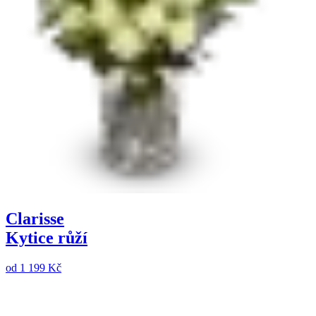
Clarisse
Kytice růží
od
1 199 Kč