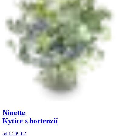
Ninette
Kytice s hortenzií
od
1 299 Kč