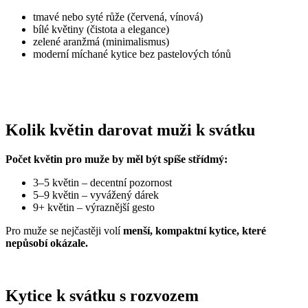
tmavé nebo syté růže (červená, vínová)
bílé květiny (čistota a elegance)
zelené aranžmá (minimalismus)
moderní míchané kytice bez pastelových tónů
Kolik květin darovat muži k svátku
Počet květin pro muže by měl být spíše střídmý:
3–5 květin – decentní pozornost
5–9 květin – vyvážený dárek
9+ květin – výraznější gesto
Pro muže se nejčastěji volí
menší, kompaktní kytice, které
nepůsobí okázale.
Kytice k svátku s rozvozem