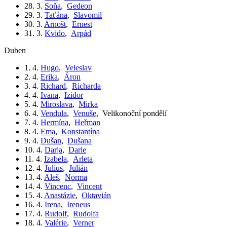
28. 3.
Soňa
,
Gedeon
29. 3.
Taťána
,
Slavomil
30. 3.
Arnošt
,
Ernest
31. 3.
Kvido
,
Arpád
duben
1. 4.
Hugo
,
Veleslav
2. 4.
Erika
,
Áron
3. 4.
Richard
,
Richarda
4. 4.
Ivana
,
Izidor
5. 4.
Miroslava
,
Mirka
6. 4.
Vendula
,
Venuše
,
Velikonoční pondělí
7. 4.
Hermína
,
Heřman
8. 4.
Ema
,
Konstantína
9. 4.
Dušan
,
Dušana
10. 4.
Darja
,
Darie
11. 4.
Izabela
,
Arleta
12. 4.
Julius
,
Julián
13. 4.
Aleš
,
Norma
14. 4.
Vincenc
,
Vincent
15. 4.
Anastázie
,
Oktavián
16. 4.
Irena
,
Ireneus
17. 4.
Rudolf
,
Rudolfa
18. 4.
Valérie
,
Verner