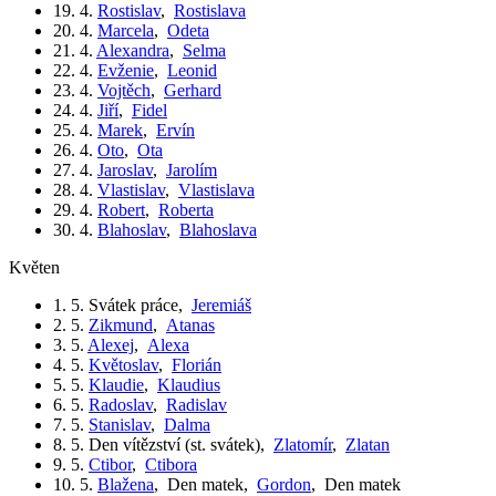
19. 4.
Rostislav
,
Rostislava
20. 4.
Marcela
,
Odeta
21. 4.
Alexandra
,
Selma
22. 4.
Evženie
,
Leonid
23. 4.
Vojtěch
,
Gerhard
24. 4.
Jiří
,
Fidel
25. 4.
Marek
,
Ervín
26. 4.
Oto
,
Ota
27. 4.
Jaroslav
,
Jarolím
28. 4.
Vlastislav
,
Vlastislava
29. 4.
Robert
,
Roberta
30. 4.
Blahoslav
,
Blahoslava
květen
1. 5.
Svátek práce
,
Jeremiáš
2. 5.
Zikmund
,
Atanas
3. 5.
Alexej
,
Alexa
4. 5.
Květoslav
,
Florián
5. 5.
Klaudie
,
Klaudius
6. 5.
Radoslav
,
Radislav
7. 5.
Stanislav
,
Dalma
8. 5.
Den vítězství (st. svátek)
,
Zlatomír
,
Zlatan
9. 5.
Ctibor
,
Ctibora
10. 5.
Blažena
,
Den matek
,
Gordon
,
Den matek