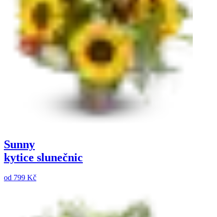
Sunny
kytice slunečnic
od
799 Kč