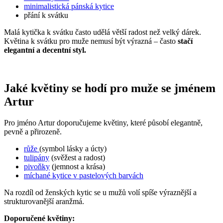
minimalistická pánská kytice
přání k svátku
Malá kytička k svátku často udělá větší radost než velký dárek.
Květina k svátku pro muže nemusí být výrazná – často
stačí
elegantní a decentní styl.
Jaké květiny se hodí pro muže se jménem
Artur
Pro jméno Artur doporučujeme květiny, které působí elegantně,
pevně a přirozeně.
růže
(symbol lásky a úcty)
tulipány
(svěžest a radost)
pivoňky
(jemnost a krása)
míchané kytice v pastelových barvách
Na rozdíl od ženských kytic se u mužů volí spíše výraznější a
strukturovanější aranžmá.
Doporučené květiny: