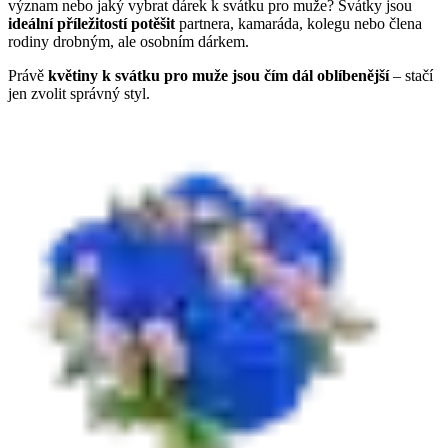
význam nebo jaký vybrat dárek k svátku pro muže? Svátky jsou
ideální příležitostí potěšit
partnera, kamaráda, kolegu nebo člena
rodiny drobným, ale osobním dárkem.
Právě
květiny k svátku pro muže jsou čím dál oblíbenější
– stačí
jen zvolit správný styl.