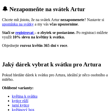
🔔 Nezapomeňte na svátek Artur
Chcete mít jistotu, že na svátek Artur
nezapomenete
? Nastavte si
upomínku na svátky
a my vás
včas upozorníme
.
Stačí se
registrovat
– o zbytek se postaráme.
Po registraci můžete
využít
10% slevu na květiny k svátku.
Objednejte
rozvoz květin 365 dní v roce
.
Jaký dárek vybrat k svátku pro Artura
Pokud hledáte dárek k svátku pro Artura, ideální je něco osobního a
milého.
Oblíbené varianty:
květina k svátku
kytice růží
jarní kytice
květinový box