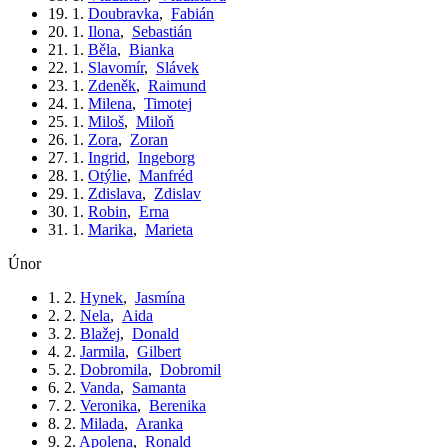
19. 1.
Doubravka
,
Fabián
20. 1.
Ilona
,
Sebastián
21. 1.
Běla
,
Bianka
22. 1.
Slavomír
,
Slávek
23. 1.
Zdeněk
,
Raimund
24. 1.
Milena
,
Timotej
25. 1.
Miloš
,
Miloň
26. 1.
Zora
,
Zoran
27. 1.
Ingrid
,
Ingeborg
28. 1.
Otýlie
,
Manfréd
29. 1.
Zdislava
,
Zdislav
30. 1.
Robin
,
Erna
31. 1.
Marika
,
Marieta
únor
1. 2.
Hynek
,
Jasmína
2. 2.
Nela
,
Aida
3. 2.
Blažej
,
Donald
4. 2.
Jarmila
,
Gilbert
5. 2.
Dobromila
,
Dobromil
6. 2.
Vanda
,
Samanta
7. 2.
Veronika
,
Berenika
8. 2.
Milada
,
Aranka
9. 2.
Apolena
,
Ronald