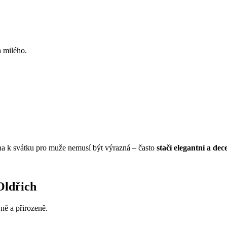
a milého.
ina k svátku pro muže nemusí být výrazná – často
stačí elegantní a dece
Oldřich
ně a přirozeně.