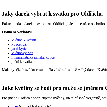
Jaký dárek vybrat k svátku pro Oldřicha
Pokud hledáte dárek k svátku pro Oldřicha, ideální je něco osobního 
Oblíbené varianty:
květina k svátku
kytice růží
jarní kytice
květinový box
minimalistická pánská kytice
přání k svátku
Malá kytička k svátku často udělá větší radost než velký dárek. Květ
Jaké květiny se hodí pro muže se jménem 
Pro jméno Oldřich doporučujeme květiny, které působí elegantně, pev
růže
(symbol lásky a úcty)