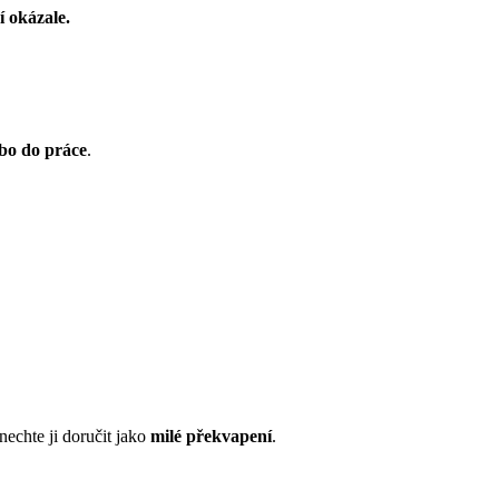
í okázale.
bo do práce
.
 nechte ji doručit jako
milé překvapení
.