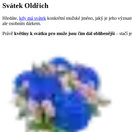
Svátek Oldřich
Hledáte,
kdy má svátek
konkrétní mužské jméno, jaký je jeho význam
ale osobním dárkem.
Právě
květiny k svátku pro muže jsou čím dál oblíbenější
– stačí j