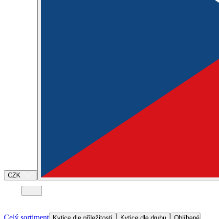
CZK
Celý sortiment
Kytice dle příležitosti
Kytice dle druhu
Oblíbené