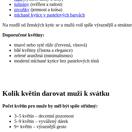
tulipány
(svěžest a radost)
pivoňky
(jemnost a krása)
míchané kytice v pastelových barvách
Na rozdíl od ženských kytic se u mužů volí spíše výraznější a struktu
Doporučené květiny:
tmavé nebo syté růže (červená, vínová)
bílé květiny (čistota a elegance)
zelené aranžmá (minimalismus)
moderní míchané kytice bez pastelových tónů
Kolik květin darovat muži k svátku
Počet květin pro muže by měl být spíše střídmý:
3–5 květin – decentní pozornost
5–9 květin – vyvážený dárek
9+ květin – výraznější gesto