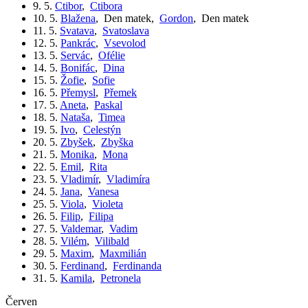
9. 5.
Ctibor
,
Ctibora
10. 5.
Blažena
,
Den matek
,
Gordon
,
Den matek
11. 5.
Svatava
,
Svatoslava
12. 5.
Pankrác
,
Vsevolod
13. 5.
Servác
,
Ofélie
14. 5.
Bonifác
,
Dina
15. 5.
Žofie
,
Sofie
16. 5.
Přemysl
,
Přemek
17. 5.
Aneta
,
Paskal
18. 5.
Nataša
,
Timea
19. 5.
Ivo
,
Celestýn
20. 5.
Zbyšek
,
Zbyška
21. 5.
Monika
,
Mona
22. 5.
Emil
,
Rita
23. 5.
Vladimír
,
Vladimíra
24. 5.
Jana
,
Vanesa
25. 5.
Viola
,
Violeta
26. 5.
Filip
,
Filipa
27. 5.
Valdemar
,
Vadim
28. 5.
Vilém
,
Vilibald
29. 5.
Maxim
,
Maxmilián
30. 5.
Ferdinand
,
Ferdinanda
31. 5.
Kamila
,
Petronela
červen