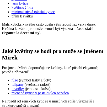
jarní kytice
květinový box
minimalistická pánská kytice
přání k svátku
Malá kytička k svátku často udělá větší radost než velký dárek.
Květina k svátku pro muže nemusí být výrazná – často
stačí
elegantní a decentní styl.
Jaké květiny se hodí pro muže se jménem
Mirek
Pro jméno Mirek doporučujeme květiny, které působí elegantně,
pevně a přirozeně.
růže
(symbol lásky a úcty)
tulipány
(svěžest a radost)
pivoňky
(jemnost a krása)
míchané kytice v pastelových barvách
Na rozdíl od ženských kytic se u mužů volí spíše výraznější a
strukturovanější aranžmá.