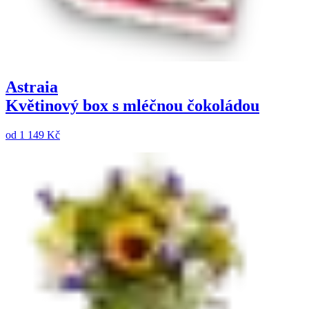
Astraia
Květinový box s mléčnou čokoládou
od
1 149 Kč