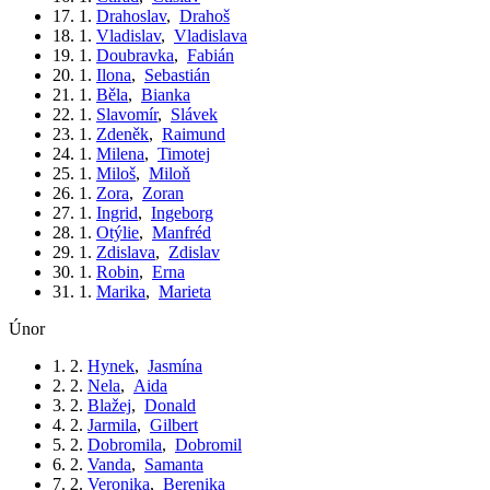
17. 1.
Drahoslav
,
Drahoš
18. 1.
Vladislav
,
Vladislava
19. 1.
Doubravka
,
Fabián
20. 1.
Ilona
,
Sebastián
21. 1.
Běla
,
Bianka
22. 1.
Slavomír
,
Slávek
23. 1.
Zdeněk
,
Raimund
24. 1.
Milena
,
Timotej
25. 1.
Miloš
,
Miloň
26. 1.
Zora
,
Zoran
27. 1.
Ingrid
,
Ingeborg
28. 1.
Otýlie
,
Manfréd
29. 1.
Zdislava
,
Zdislav
30. 1.
Robin
,
Erna
31. 1.
Marika
,
Marieta
únor
1. 2.
Hynek
,
Jasmína
2. 2.
Nela
,
Aida
3. 2.
Blažej
,
Donald
4. 2.
Jarmila
,
Gilbert
5. 2.
Dobromila
,
Dobromil
6. 2.
Vanda
,
Samanta
7. 2.
Veronika
,
Berenika