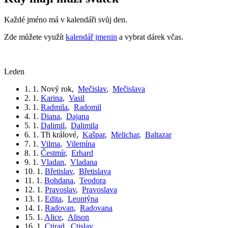
Každé jméno má v kalendáři svůj den.
Zde můžete využít
kalendář jmenin
a vybrat dárek včas.
leden
1. 1.
Nový rok
,
Mečislav
,
Mečislava
2. 1.
Karina
,
Vasil
3. 1.
Radmila
,
Radomil
4. 1.
Diana
,
Dajana
5. 1.
Dalimil
,
Dalimila
6. 1.
Tři králové
,
Kašpar
,
Melichar
,
Baltazar
7. 1.
Vilma
,
Vilemína
8. 1.
Čestmír
,
Erhard
9. 1.
Vladan
,
Vladana
10. 1.
Břetislav
,
Břetislava
11. 1.
Bohdana
,
Teodora
12. 1.
Pravoslav
,
Pravoslava
13. 1.
Edita
,
Leontýna
14. 1.
Radovan
,
Radovana
15. 1.
Alice
,
Alison
16. 1.
Ctirad
,
Ctislav