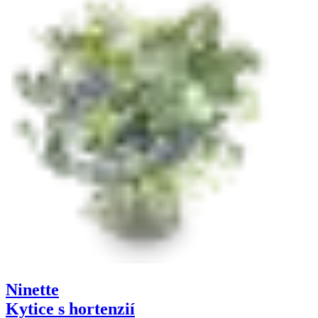
Ninette
Kytice s hortenzií