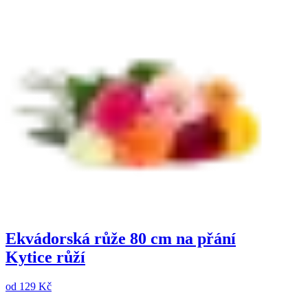
Ekvádorská růže 80 cm na přání
Kytice růží
od
129 Kč