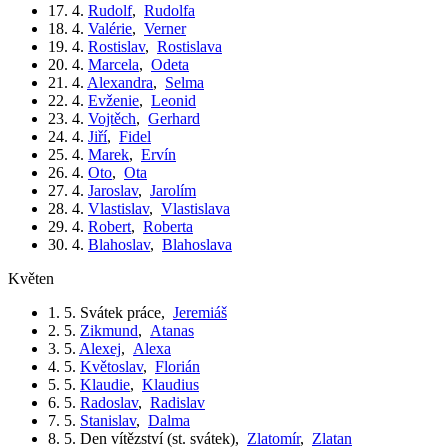
17. 4.
Rudolf
,
Rudolfa
18. 4.
Valérie
,
Verner
19. 4.
Rostislav
,
Rostislava
20. 4.
Marcela
,
Odeta
21. 4.
Alexandra
,
Selma
22. 4.
Evženie
,
Leonid
23. 4.
Vojtěch
,
Gerhard
24. 4.
Jiří
,
Fidel
25. 4.
Marek
,
Ervín
26. 4.
Oto
,
Ota
27. 4.
Jaroslav
,
Jarolím
28. 4.
Vlastislav
,
Vlastislava
29. 4.
Robert
,
Roberta
30. 4.
Blahoslav
,
Blahoslava
květen
1. 5.
Svátek práce
,
Jeremiáš
2. 5.
Zikmund
,
Atanas
3. 5.
Alexej
,
Alexa
4. 5.
Květoslav
,
Florián
5. 5.
Klaudie
,
Klaudius
6. 5.
Radoslav
,
Radislav
7. 5.
Stanislav
,
Dalma
8. 5.
Den vítězství (st. svátek)
,
Zlatomír
,
Zlatan