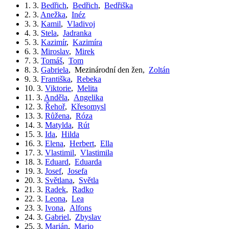
1. 3.
Bedřich
,
Bedřich
,
Bedřiška
2. 3.
Anežka
,
Inéz
3. 3.
Kamil
,
Vladivoj
4. 3.
Stela
,
Jadranka
5. 3.
Kazimír
,
Kazimíra
6. 3.
Miroslav
,
Mirek
7. 3.
Tomáš
,
Tom
8. 3.
Gabriela
,
Mezinárodní den žen
,
Zoltán
9. 3.
Františka
,
Rebeka
10. 3.
Viktorie
,
Melita
11. 3.
Anděla
,
Angelika
12. 3.
Řehoř
,
Křesomysl
13. 3.
Růžena
,
Róza
14. 3.
Matylda
,
Rút
15. 3.
Ida
,
Hilda
16. 3.
Elena
,
Herbert
,
Ella
17. 3.
Vlastimil
,
Vlastimila
18. 3.
Eduard
,
Eduarda
19. 3.
Josef
,
Josefa
20. 3.
Světlana
,
Světla
21. 3.
Radek
,
Radko
22. 3.
Leona
,
Lea
23. 3.
Ivona
,
Alfons
24. 3.
Gabriel
,
Zbyslav
25. 3.
Marián
,
Mario