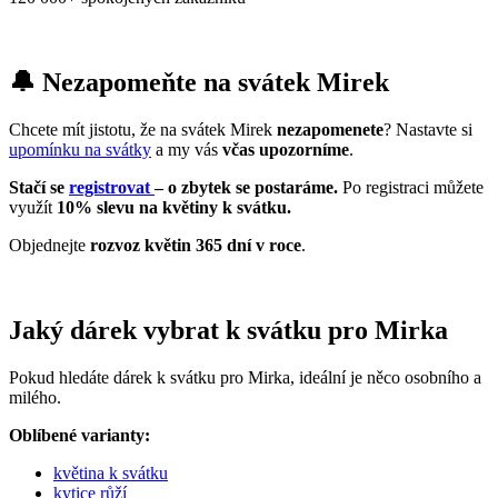
🔔 Nezapomeňte na svátek Mirek
Chcete mít jistotu, že na svátek Mirek
nezapomenete
? Nastavte si
upomínku na svátky
a my vás
včas upozorníme
.
Stačí se
registrovat
– o zbytek se postaráme.
Po registraci můžete
využít
10% slevu na květiny k svátku.
Objednejte
rozvoz květin 365 dní v roce
.
Jaký dárek vybrat k svátku pro Mirka
Pokud hledáte dárek k svátku pro Mirka, ideální je něco osobního a
milého.
Oblíbené varianty:
květina k svátku
kytice růží