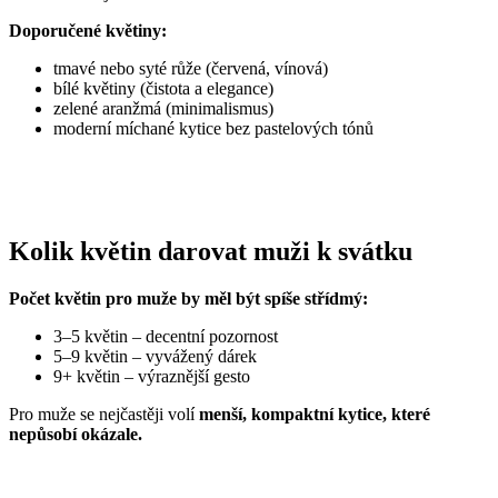
Doporučené květiny:
tmavé nebo syté růže (červená, vínová)
bílé květiny (čistota a elegance)
zelené aranžmá (minimalismus)
moderní míchané kytice bez pastelových tónů
Kolik květin darovat muži k svátku
Počet květin pro muže by měl být spíše střídmý:
3–5 květin – decentní pozornost
5–9 květin – vyvážený dárek
9+ květin – výraznější gesto
Pro muže se nejčastěji volí
menší, kompaktní kytice, které
nepůsobí okázale.