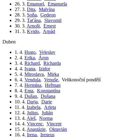
26. 3.
Emanuel
,
Emanuela
27. 3.
Dita
,
Malvína
28. 3.
Soňa
,
Gedeon
29. 3.
Taťána
,
Slavomil
30. 3.
Arnošt
,
Ernest
31. 3.
Kvido
,
Arpád
duben
1. 4.
Hugo
,
Veleslav
2. 4.
Erika
,
Áron
3. 4.
Richard
,
Richarda
4. 4.
Ivana
,
Izidor
5. 4.
Miroslava
,
Mirka
6. 4.
Vendula
,
Venuše
,
Velikonoční pondělí
7. 4.
Hermína
,
Heřman
8. 4.
Ema
,
Konstantína
9. 4.
Dušan
,
Dušana
10. 4.
Darja
,
Darie
11. 4.
Izabela
,
Arleta
12. 4.
Julius
,
Julián
13. 4.
Aleš
,
Norma
14. 4.
Vincenc
,
Vincent
15. 4.
Anastázie
,
Oktavián
16. 4.
Irena
,
Ireneus