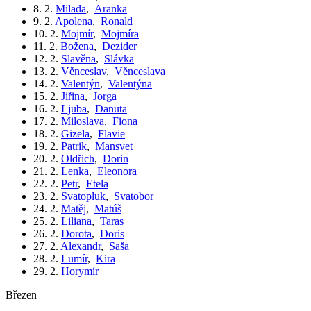
8. 2.
Milada
,
Aranka
9. 2.
Apolena
,
Ronald
10. 2.
Mojmír
,
Mojmíra
11. 2.
Božena
,
Dezider
12. 2.
Slavěna
,
Slávka
13. 2.
Věnceslav
,
Věnceslava
14. 2.
Valentýn
,
Valentýna
15. 2.
Jiřina
,
Jorga
16. 2.
Ljuba
,
Danuta
17. 2.
Miloslava
,
Fiona
18. 2.
Gizela
,
Flavie
19. 2.
Patrik
,
Mansvet
20. 2.
Oldřich
,
Dorin
21. 2.
Lenka
,
Eleonora
22. 2.
Petr
,
Etela
23. 2.
Svatopluk
,
Svatobor
24. 2.
Matěj
,
Matúš
25. 2.
Liliana
,
Taras
26. 2.
Dorota
,
Doris
27. 2.
Alexandr
,
Saša
28. 2.
Lumír
,
Kira
29. 2.
Horymír
březen