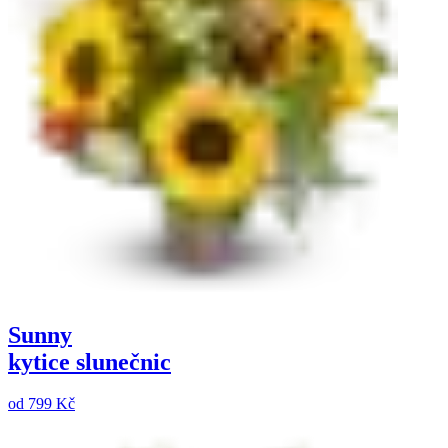
Sunny
kytice slunečnic
od
799 Kč