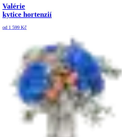
Valérie
kytice hortenzií
od
1 599 Kč