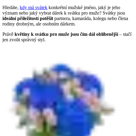
Hledáte,
kdy má svátek
konkrétní mužské jméno, jaký je jeho
význam nebo jaký vybrat dárek k svátku pro muže? Svátky jsou
ideální příležitostí potěšit
partnera, kamaráda, kolegu nebo člena
rodiny drobným, ale osobním dárkem.
Právě
květiny k svátku pro muže jsou čím dál oblíbenější
– stačí
jen zvolit správný styl.