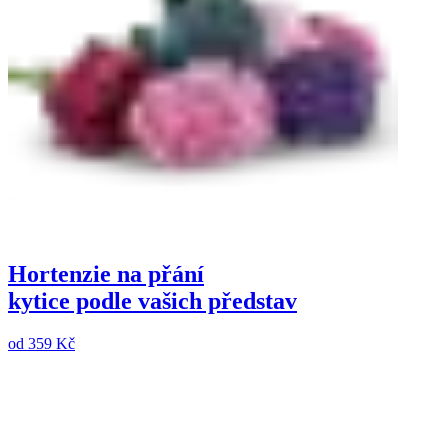
Hortenzie na přání
kytice podle vašich představ
od
359 Kč