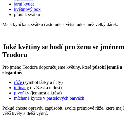
jarní kytice
květinový box
přání k svátku
Malá kytička k svátku často udělá větší radost než velký dárek.
Jaké květiny se hodí pro ženu se jménem
Teodora
Pro jméno Teodora doporučujeme květiny, které
působí jemně a
elegantně:
růže
(symbol lásky a úcty)
tulipány
(svěžest a radost)
pivoňky
(jemnost a krása)
míchané kytice v pastelových barvách
Pokud chcete opravdu zapůsobit, zvolte prémiové růže, které mají
větší květy a delší výdrž.