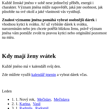
Každé ženské jméno v sobě nese jedinečný příběh, energii i
charakter. Význam jména může napovědět, jaká jste osobnost, jak
působíte na své okolí a jaké vlastnosti vás vystihují.
Znalost významu jména pomáhá vybrat osobnější dárek
i
vhodnou kytici k svátku. Ať už vybíráte dárek k svátku,
narozeninám nebo jen chcete potěšit blízkou ženu, právě význam
jména vám pomůže zvolit tu pravou kytici nebo originální pozornost
na míru.
Kdy mají ženy svátek
Každé jméno má v kalendáři svůj den.
Zde můžete využít
kalendář jmenin
a vybrat dárek včas.
leden
1. 1.
Nový rok
,
Mečislav
,
Mečislava
2. 1.
Karina
,
Vasil
3. 1.
Radmila
,
Radomil