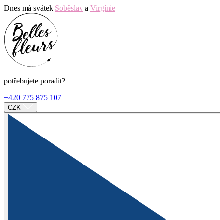
Dnes má svátek
Soběslav
a
Virgínie
potřebujete poradit?
+420 775 875 107
CZK