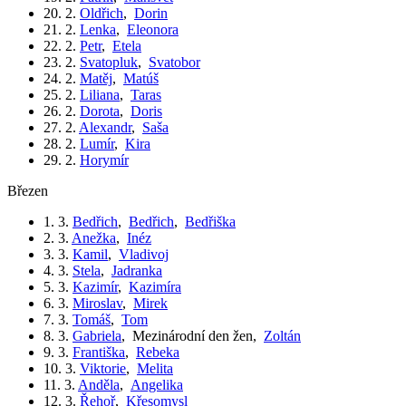
20. 2.
Oldřich
,
Dorin
21. 2.
Lenka
,
Eleonora
22. 2.
Petr
,
Etela
23. 2.
Svatopluk
,
Svatobor
24. 2.
Matěj
,
Matúš
25. 2.
Liliana
,
Taras
26. 2.
Dorota
,
Doris
27. 2.
Alexandr
,
Saša
28. 2.
Lumír
,
Kira
29. 2.
Horymír
březen
1. 3.
Bedřich
,
Bedřich
,
Bedřiška
2. 3.
Anežka
,
Inéz
3. 3.
Kamil
,
Vladivoj
4. 3.
Stela
,
Jadranka
5. 3.
Kazimír
,
Kazimíra
6. 3.
Miroslav
,
Mirek
7. 3.
Tomáš
,
Tom
8. 3.
Gabriela
,
Mezinárodní den žen
,
Zoltán
9. 3.
Františka
,
Rebeka
10. 3.
Viktorie
,
Melita
11. 3.
Anděla
,
Angelika
12. 3.
Řehoř
,
Křesomysl