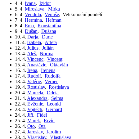
4. 4.
Ivana
,
Izidor
5. 4.
Miroslava
,
Mirka
6. 4.
Vendula
,
Venuše
,
Velikonoční pondělí
7. 4.
Hermína
,
Heřman
8. 4.
Ema
,
Konstantína
9. 4.
Dušan
,
Dušana
10. 4.
Darja
,
Darie
11. 4.
Izabela
,
Arleta
12. 4.
Julius
,
Julián
13. 4.
Aleš
,
Norma
14. 4.
Vincenc
,
Vincent
15. 4.
Anastázie
,
Oktavián
16. 4.
Irena
,
Ireneus
17. 4.
Rudolf
,
Rudolfa
18. 4.
Valérie
,
Verner
19. 4.
Rostislav
,
Rostislava
20. 4.
Marcela
,
Odeta
21. 4.
Alexandra
,
Selma
22. 4.
Evženie
,
Leonid
23. 4.
Vojtěch
,
Gerhard
24. 4.
Jiří
,
Fidel
25. 4.
Marek
,
Ervín
26. 4.
Oto
,
Ota
27. 4.
Jaroslav
,
Jarolím
28. 4.
Vlastislav
,
Vlastislava