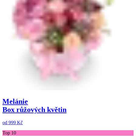
Melánie
Box růžových květin
od
999 Kč
Top 10