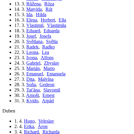
13. 3.
Růžena
,
Róza
14. 3.
Matylda
,
Rút
15. 3.
Ida
,
Hilda
16. 3.
Elena
,
Herbert
,
Ella
17. 3.
Vlastimil
,
Vlastimila
18. 3.
Eduard
,
Eduarda
19. 3.
Josef
,
Josefa
20. 3.
Světlana
,
Světla
21. 3.
Radek
,
Radko
22. 3.
Leona
,
Lea
23. 3.
Ivona
,
Alfons
24. 3.
Gabriel
,
Zbyslav
25. 3.
Marián
,
Mario
26. 3.
Emanuel
,
Emanuela
27. 3.
Dita
,
Malvína
28. 3.
Soňa
,
Gedeon
29. 3.
Taťána
,
Slavomil
30. 3.
Arnošt
,
Ernest
31. 3.
Kvido
,
Arpád
duben
1. 4.
Hugo
,
Veleslav
2. 4.
Erika
,
Áron
3. 4.
Richard
,
Richarda