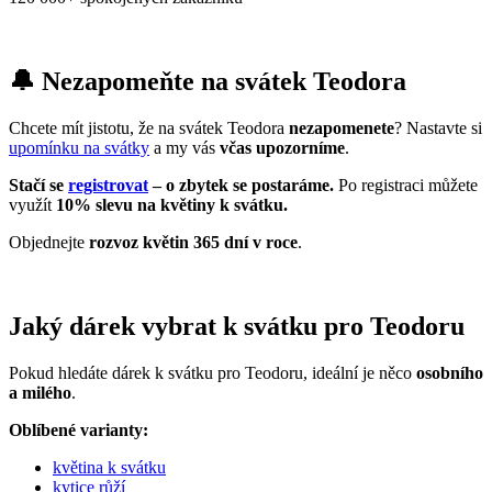
🔔 Nezapomeňte na svátek Teodora
Chcete mít jistotu, že na svátek Teodora
nezapomenete
? Nastavte si
upomínku na svátky
a my vás
včas upozorníme
.
Stačí se
registrovat
– o zbytek se postaráme.
Po registraci můžete
využít
10% slevu na květiny k svátku.
Objednejte
rozvoz květin 365 dní v roce
.
Jaký dárek vybrat k svátku pro Teodoru
Pokud hledáte dárek k svátku pro Teodoru, ideální je něco
osobního
a milého
.
Oblíbené varianty:
květina k svátku
kytice růží