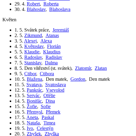
29. 4.
Robert
,
Roberta
30. 4.
Blahoslav
,
Blahoslava
květen
1. 5.
Svátek práce
,
Jeremiáš
2. 5.
Zikmund
,
Atanas
3. 5.
Alexej
,
Alexa
4. 5.
Květoslav
,
Florián
5. 5.
Klaudie
,
Klaudius
6. 5.
Radoslav
,
Radislav
7. 5.
Stanislav
,
Dalma
8. 5.
Den vítězství (st. svátek)
,
Zlatomír
,
Zlatan
9. 5.
Ctibor
,
Ctibora
10. 5.
Blažena
,
Den matek
,
Gordon
,
Den matek
11. 5.
Svatava
,
Svatoslava
12. 5.
Pankrác
,
Vsevolod
13. 5.
Servác
,
Ofélie
14. 5.
Bonifác
,
Dina
15. 5.
Žofie
,
Sofie
16. 5.
Přemysl
,
Přemek
17. 5.
Aneta
,
Paskal
18. 5.
Nataša
,
Timea
19. 5.
Ivo
,
Celestýn
20. 5.
Zbyšek
,
Zbyška