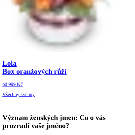
Lola
Box oranžových růží
od
999 Kč
Všechny květiny
Význam ženských jmen: Co o vás
prozradí vaše jméno?