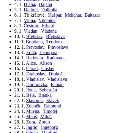
4. 1.
Diana
,
Dajana
5. 1.
Dalimil
,
Dalimila
6. 1.
Tři králové
,
Kašpar
,
Melichar
,
Baltazar
7. 1.
Vilma
,
Vilemína
8. 1.
Čestmír
,
Erhard
9. 1.
Vladan
,
Vladana
10. 1.
Břetislav
,
Břetislava
11. 1.
Bohdana
,
Teodora
12. 1.
Pravoslav
,
Pravoslava
13. 1.
Edita
,
Leontýna
14. 1.
Radovan
,
Radovana
15. 1.
Alice
,
Alison
16. 1.
Ctirad
,
Ctislav
17. 1.
Drahoslav
,
Drahoš
18. 1.
Vladislav
,
Vladislava
19. 1.
Doubravka
,
Fabián
20. 1.
Ilona
,
Sebastián
21. 1.
Běla
,
Bianka
22. 1.
Slavomír
,
Slávek
23. 1.
Zdeněk
,
Raimund
24. 1.
Milena
,
Timotej
25. 1.
Miloš
,
Miloň
26. 1.
Zora
,
Zoran
27. 1.
Ingrid
,
Ingeborg
28. 1.
Otýlie
,
Manfréd