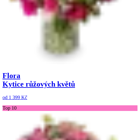
Flora
Kytice růžových květů
od
1 399 Kč
Top 10