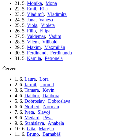
21. 5.
Monika
,
Mona
22. 5.
Emil
,
Rita
23. 5.
Vladimír
,
Vladimíra
24. 5.
Jana
,
Vanesa
25. 5.
Viola
,
Violeta
26. 5.
Filip
,
Filipa
27. 5.
Valdemar
,
Vadim
28. 5.
Vilém
,
Vilibald
29. 5.
Maxim
,
Maxmilián
30. 5.
Ferdinand
,
Ferdinanda
31. 5.
Kamila
,
Petronela
červen
1. 6.
Laura
,
Lora
2. 6.
Jarmil
,
Jaromil
3. 6.
Tamara
,
Kevin
4. 6.
Dalibor
,
Dalibora
5. 6.
Dobroslav
,
Dobroslava
6. 6.
Norbert
,
Norman
7. 6.
Iveta
,
Slavoj
8. 6.
Medard
,
Pěva
9. 6.
Stanislava
,
Anabela
10. 6.
Gita
,
Margita
11. 6.
Bruno
,
Barnabáš