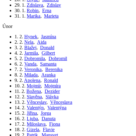
29. 1.
Zdislava
,
Zdislav
30. 1.
Robin
,
Erna
31. 1.
Marika
,
Marieta
únor
1. 2.
Hynek
,
Jasmína
2. 2.
Nela
,
Aida
3. 2.
Blažej
,
Donald
4. 2.
Jarmila
,
Gilbert
5. 2.
Dobromila
,
Dobromil
6. 2.
Vanda
,
Samanta
7. 2.
Veronika
,
Berenika
8. 2.
Milada
,
Aranka
9. 2.
Apolena
,
Ronald
10. 2.
Mojmír
,
Mojmíra
11. 2.
Božena
,
Dezider
12. 2.
Slavěna
,
Slávka
13. 2.
Věnceslav
,
Věnceslava
14. 2.
Valentýn
,
Valentýna
15. 2.
Jiřina
,
Jorga
16. 2.
Ljuba
,
Danuta
17. 2.
Miloslava
,
Fiona
18. 2.
Gizela
,
Flavie
19. 2.
Patrik
,
Mansvet