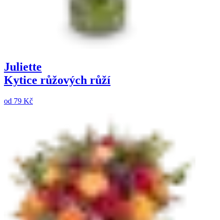
Juliette
Kytice růžových růží
od
79 Kč