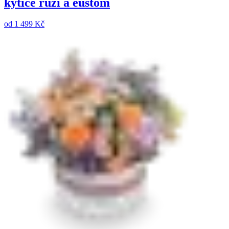
kytice růží a eustom
od
1 499 Kč