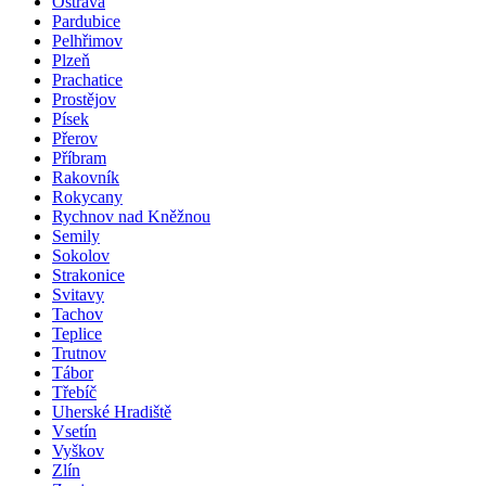
Ostrava
Pardubice
Pelhřimov
Plzeň
Prachatice
Prostějov
Písek
Přerov
Příbram
Rakovník
Rokycany
Rychnov nad Kněžnou
Semily
Sokolov
Strakonice
Svitavy
Tachov
Teplice
Trutnov
Tábor
Třebíč
Uherské Hradiště
Vsetín
Vyškov
Zlín