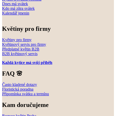
Dnes má svátek
Kdo má zítra svátek
Kalendář jmenin
Květiny pro firmy
Květiny pro firmy
Květinový servis pro firmy
Předplatné květin B2B
B2B květinový servis
Každá kytice má svůj příběh
FAQ 🌸
Často kladené dotazy
Floristická poradna
Připomínka svátku a termínu
Kam doručujeme
Rozvoz květin Praha