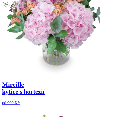
Mireille
kytice s hortezií
od
999 Kč