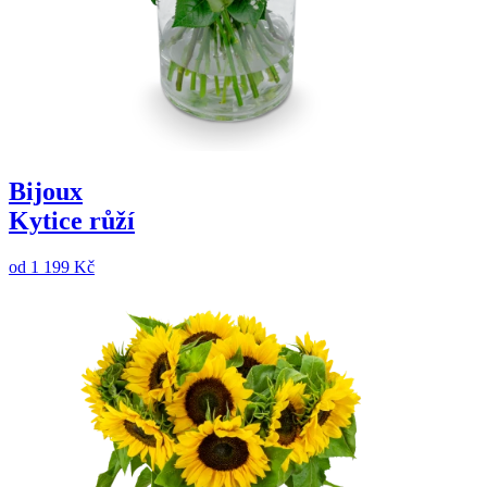
Bijoux
Kytice růží
od
1 199 Kč