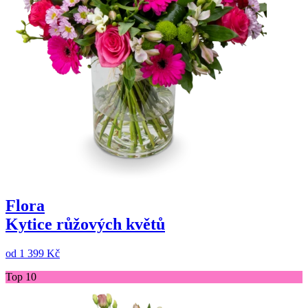
Flora
Kytice růžových květů
od
1 399 Kč
Top 10