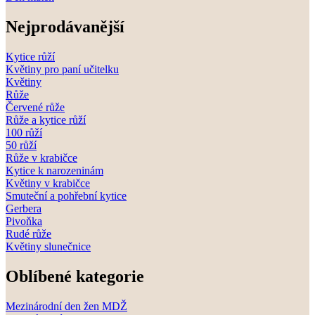
Nejprodávanější
Kytice růží
Květiny pro paní učitelku
Květiny
Růže
Červené růže
Růže a kytice růží
100 růží
50 růží
Růže v krabičce
Kytice k narozeninám
Květiny v krabičce
Smuteční a pohřební kytice
Gerbera
Pivoňka
Rudé růže
Květiny slunečnice
Oblíbené kategorie
Mezinárodní den žen MDŽ