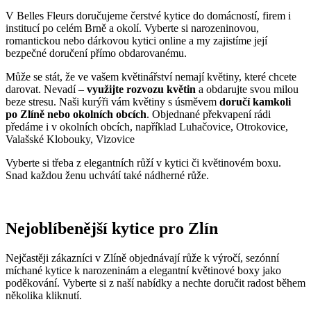
V Belles Fleurs doručujeme čerstvé kytice do domácností, firem i
institucí po celém Brně a okolí. Vyberte si narozeninovou,
romantickou nebo dárkovou kytici online a my zajistíme její
bezpečné doručení přímo obdarovanému.
Může se stát, že ve vašem květinářství nemají květiny, které chcete
darovat. Nevadí –
využijte rozvozu květin
a obdarujte svou milou
beze stresu. Naši kurýři vám květiny s úsměvem
doručí kamkoli
po Zlíně
nebo okolních obcích
. Objednané překvapení rádi
předáme i v okolních obcích, například Luhačovice, Otrokovice,
Valašské Klobouky, Vizovice
Vyberte si třeba z elegantních růží v kytici či květinovém boxu.
Snad každou ženu uchvátí také nádherné růže.
Nejoblíbenější kytice pro Zlín
Nejčastěji zákazníci v Zlíně objednávají růže k výročí, sezónní
míchané kytice k narozeninám a elegantní květinové boxy jako
poděkování. Vyberte si z naší nabídky a nechte doručit radost během
několika kliknutí.