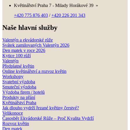
Květinářství Praha 7 - Milady Horákové 39
»
+420 775 876 403
/
+420 226 201 343
Naše hlavní služby
Valentýn a ekvádorské růže
Svátek zamilovaných Valentýn 2026
Den matek v roce 2026
Kytice 100 růží
Valentýn
Předplatné květin
Online květinářství a rozvoz květin
Workshopy
Svatební výzdoba
Smuteční výzdoba
Výzdoba firem / hotelů
Produkty na přání
Květinářství Praha
Jak dlouho vydrží řezané květiny čerstvé?
Velikonoce
Časosběr Ekvádorské Růže – Proč Kvalita Vydrží
Rozvoz květin
Den matek