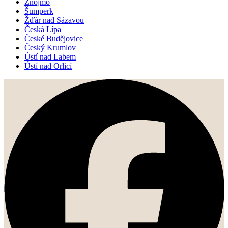
Znojmo
Šumperk
Žďár nad Sázavou
Česká Lípa
České Budějovice
Český Krumlov
Ústí nad Labem
Ústí nad Orlicí