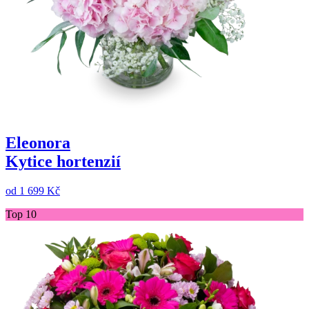
Eleonora
Kytice hortenzií
od
1 699 Kč
Top 10