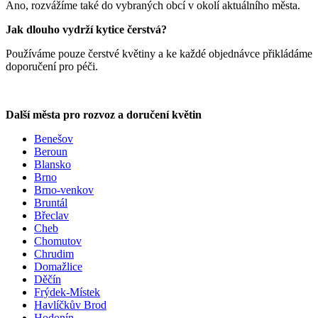
Ano, rozvážíme také do vybraných obcí v okolí aktuálního města.
Jak dlouho vydrží kytice čerstvá?
Používáme pouze čerstvé květiny a ke každé objednávce přikládáme
doporučení pro péči.
Další města pro rozvoz a doručení květin
Benešov
Beroun
Blansko
Brno
Brno-venkov
Bruntál
Břeclav
Cheb
Chomutov
Chrudim
Domažlice
Děčín
Frýdek-Místek
Havlíčkův Brod
Hodonín