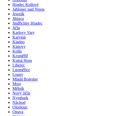
Hradec Králové
Jablonec nad Nisou
Jeseník
Jihlava
Jindřichův Hradec
Jičín
Karlovy Vary
Karviná
Kladno
Klatovy
Kolín
Kroměříž
Kutná Hora
Liberec
Litoměřice
Louny
Mladá Boleslav
Most
Mělník
Nový Jičín
Nymburk
Náchod
Olomouc
Opava