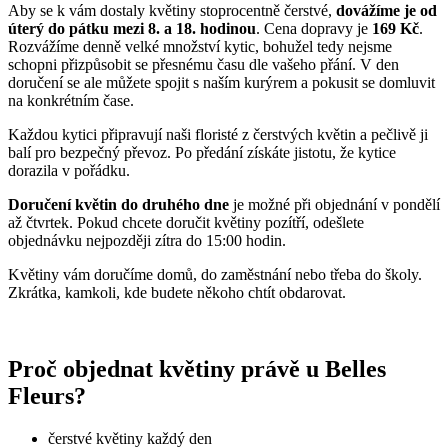
Aby se k vám dostaly květiny stoprocentně čerstvé,
dovážíme je od
úterý do pátku mezi 8. a 18. hodinou
. Cena dopravy je
169 Kč
.
Rozvážíme denně velké množství kytic, bohužel tedy nejsme
schopni přizpůsobit se přesnému času dle vašeho přání. V den
doručení se ale můžete spojit s naším kurýrem a pokusit se domluvit
na konkrétním čase.
Každou kytici připravují naši floristé z čerstvých květin a pečlivě ji
balí pro bezpečný převoz. Po předání získáte jistotu, že kytice
dorazila v pořádku.
Doručení květin do druhého dne
je možné při objednání v pondělí
až čtvrtek. Pokud chcete doručit květiny pozítří, odešlete
objednávku nejpozději zítra do 15:00 hodin.
Květiny vám doručíme domů, do zaměstnání nebo třeba do školy.
Zkrátka, kamkoli, kde budete někoho chtít obdarovat.
Proč objednat květiny právě u Belles
Fleurs?
čerstvé květiny každý den