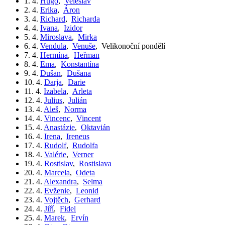
1. 4.
Hugo
,
Veleslav
2. 4.
Erika
,
Áron
3. 4.
Richard
,
Richarda
4. 4.
Ivana
,
Izidor
5. 4.
Miroslava
,
Mirka
6. 4.
Vendula
,
Venuše
,
Velikonoční pondělí
7. 4.
Hermína
,
Heřman
8. 4.
Ema
,
Konstantína
9. 4.
Dušan
,
Dušana
10. 4.
Darja
,
Darie
11. 4.
Izabela
,
Arleta
12. 4.
Julius
,
Julián
13. 4.
Aleš
,
Norma
14. 4.
Vincenc
,
Vincent
15. 4.
Anastázie
,
Oktavián
16. 4.
Irena
,
Ireneus
17. 4.
Rudolf
,
Rudolfa
18. 4.
Valérie
,
Verner
19. 4.
Rostislav
,
Rostislava
20. 4.
Marcela
,
Odeta
21. 4.
Alexandra
,
Selma
22. 4.
Evženie
,
Leonid
23. 4.
Vojtěch
,
Gerhard
24. 4.
Jiří
,
Fidel
25. 4.
Marek
,
Ervín