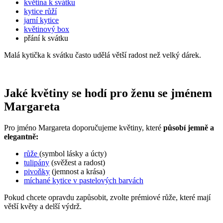
květina k svátku
kytice růží
jarní kytice
květinový box
přání k svátku
Malá kytička k svátku často udělá větší radost než velký dárek.
Jaké květiny se hodí pro ženu se jménem
Margareta
Pro jméno Margareta doporučujeme květiny, které
působí jemně a
elegantně:
růže
(symbol lásky a úcty)
tulipány
(svěžest a radost)
pivoňky
(jemnost a krása)
míchané kytice v pastelových barvách
Pokud chcete opravdu zapůsobit, zvolte prémiové růže, které mají
větší květy a delší výdrž.