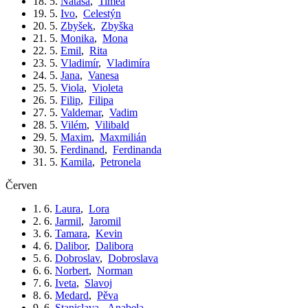
18. 5.
Nataša
,
Timea
19. 5.
Ivo
,
Celestýn
20. 5.
Zbyšek
,
Zbyška
21. 5.
Monika
,
Mona
22. 5.
Emil
,
Rita
23. 5.
Vladimír
,
Vladimíra
24. 5.
Jana
,
Vanesa
25. 5.
Viola
,
Violeta
26. 5.
Filip
,
Filipa
27. 5.
Valdemar
,
Vadim
28. 5.
Vilém
,
Vilibald
29. 5.
Maxim
,
Maxmilián
30. 5.
Ferdinand
,
Ferdinanda
31. 5.
Kamila
,
Petronela
červen
1. 6.
Laura
,
Lora
2. 6.
Jarmil
,
Jaromil
3. 6.
Tamara
,
Kevin
4. 6.
Dalibor
,
Dalibora
5. 6.
Dobroslav
,
Dobroslava
6. 6.
Norbert
,
Norman
7. 6.
Iveta
,
Slavoj
8. 6.
Medard
,
Pěva
9. 6.
Stanislava
,
Anabela