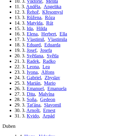
10. 3.
Viktorie
,
Melita
11. 3.
Anděla
,
Angelika
12. 3.
Řehoř
,
Křesomysl
13. 3.
Růžena
,
Róza
14. 3.
Matylda
,
Rút
15. 3.
Ida
,
Hilda
16. 3.
Elena
,
Herbert
,
Ella
17. 3.
Vlastimil
,
Vlastimila
18. 3.
Eduard
,
Eduarda
19. 3.
Josef
,
Josefa
20. 3.
Světlana
,
Světla
21. 3.
Radek
,
Radko
22. 3.
Leona
,
Lea
23. 3.
Ivona
,
Alfons
24. 3.
Gabriel
,
Zbyslav
25. 3.
Marián
,
Mario
26. 3.
Emanuel
,
Emanuela
27. 3.
Dita
,
Malvína
28. 3.
Soňa
,
Gedeon
29. 3.
Taťána
,
Slavomil
30. 3.
Arnošt
,
Ernest
31. 3.
Kvido
,
Arpád
duben