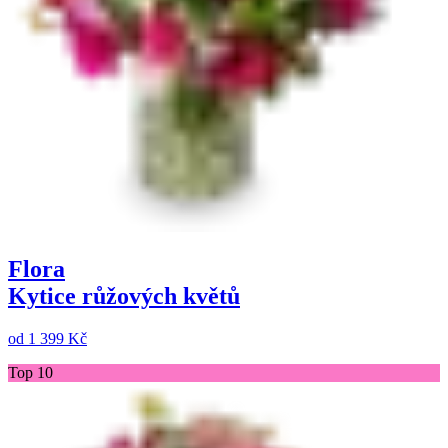
Flora
Kytice růžových květů
od
1 399 Kč
Top 10