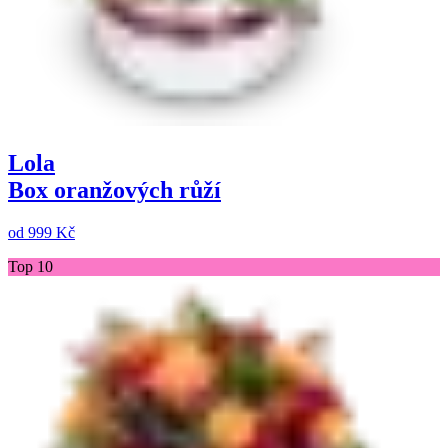
Lola
Box oranžových růží
od
999 Kč
Top 10