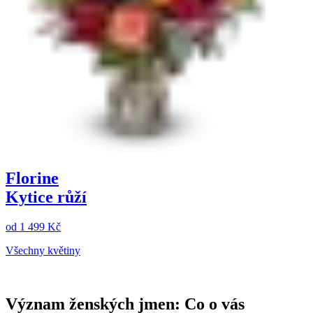
Florine
Kytice růží
od
1 499 Kč
Všechny květiny
Význam ženských jmen: Co o vás