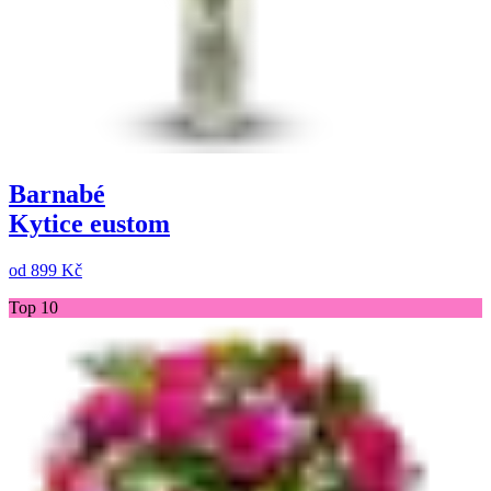
Barnabé
Kytice eustom
od
899 Kč
Top 10