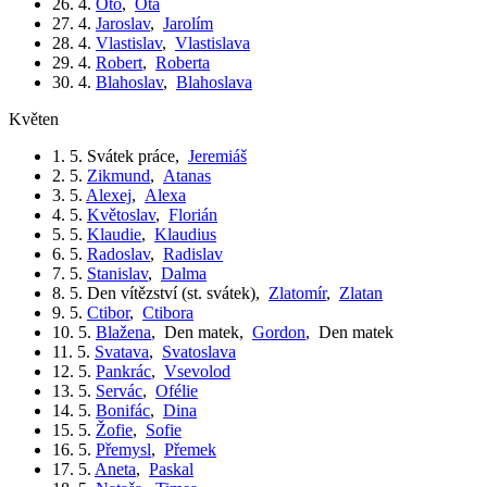
26. 4.
Oto
,
Ota
27. 4.
Jaroslav
,
Jarolím
28. 4.
Vlastislav
,
Vlastislava
29. 4.
Robert
,
Roberta
30. 4.
Blahoslav
,
Blahoslava
květen
1. 5.
Svátek práce
,
Jeremiáš
2. 5.
Zikmund
,
Atanas
3. 5.
Alexej
,
Alexa
4. 5.
Květoslav
,
Florián
5. 5.
Klaudie
,
Klaudius
6. 5.
Radoslav
,
Radislav
7. 5.
Stanislav
,
Dalma
8. 5.
Den vítězství (st. svátek)
,
Zlatomír
,
Zlatan
9. 5.
Ctibor
,
Ctibora
10. 5.
Blažena
,
Den matek
,
Gordon
,
Den matek
11. 5.
Svatava
,
Svatoslava
12. 5.
Pankrác
,
Vsevolod
13. 5.
Servác
,
Ofélie
14. 5.
Bonifác
,
Dina
15. 5.
Žofie
,
Sofie
16. 5.
Přemysl
,
Přemek
17. 5.
Aneta
,
Paskal