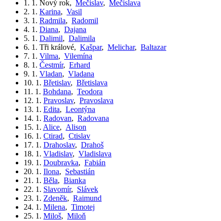
1. 1.
Nový rok
,
Mečislav
,
Mečislava
2. 1.
Karina
,
Vasil
3. 1.
Radmila
,
Radomil
4. 1.
Diana
,
Dajana
5. 1.
Dalimil
,
Dalimila
6. 1.
Tři králové
,
Kašpar
,
Melichar
,
Baltazar
7. 1.
Vilma
,
Vilemína
8. 1.
Čestmír
,
Erhard
9. 1.
Vladan
,
Vladana
10. 1.
Břetislav
,
Břetislava
11. 1.
Bohdana
,
Teodora
12. 1.
Pravoslav
,
Pravoslava
13. 1.
Edita
,
Leontýna
14. 1.
Radovan
,
Radovana
15. 1.
Alice
,
Alison
16. 1.
Ctirad
,
Ctislav
17. 1.
Drahoslav
,
Drahoš
18. 1.
Vladislav
,
Vladislava
19. 1.
Doubravka
,
Fabián
20. 1.
Ilona
,
Sebastián
21. 1.
Běla
,
Bianka
22. 1.
Slavomír
,
Slávek
23. 1.
Zdeněk
,
Raimund
24. 1.
Milena
,
Timotej
25. 1.
Miloš
,
Miloň