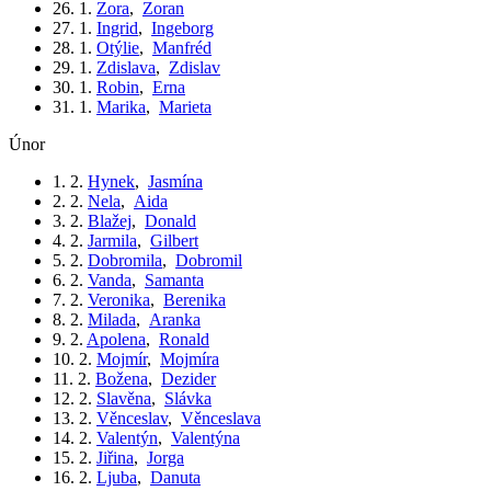
26. 1.
Zora
,
Zoran
27. 1.
Ingrid
,
Ingeborg
28. 1.
Otýlie
,
Manfréd
29. 1.
Zdislava
,
Zdislav
30. 1.
Robin
,
Erna
31. 1.
Marika
,
Marieta
únor
1. 2.
Hynek
,
Jasmína
2. 2.
Nela
,
Aida
3. 2.
Blažej
,
Donald
4. 2.
Jarmila
,
Gilbert
5. 2.
Dobromila
,
Dobromil
6. 2.
Vanda
,
Samanta
7. 2.
Veronika
,
Berenika
8. 2.
Milada
,
Aranka
9. 2.
Apolena
,
Ronald
10. 2.
Mojmír
,
Mojmíra
11. 2.
Božena
,
Dezider
12. 2.
Slavěna
,
Slávka
13. 2.
Věnceslav
,
Věnceslava
14. 2.
Valentýn
,
Valentýna
15. 2.
Jiřina
,
Jorga
16. 2.
Ljuba
,
Danuta