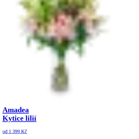
Amadea
Kytice lilií
od
1 399 Kč