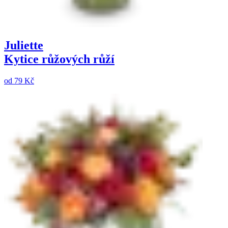
Juliette
Kytice růžových růží
od
79 Kč