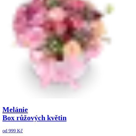
Melánie
Box růžových květin
od
999 Kč