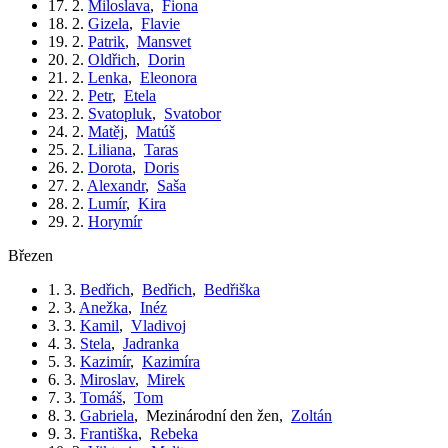
17. 2.
Miloslava
,
Fiona
18. 2.
Gizela
,
Flavie
19. 2.
Patrik
,
Mansvet
20. 2.
Oldřich
,
Dorin
21. 2.
Lenka
,
Eleonora
22. 2.
Petr
,
Etela
23. 2.
Svatopluk
,
Svatobor
24. 2.
Matěj
,
Matúš
25. 2.
Liliana
,
Taras
26. 2.
Dorota
,
Doris
27. 2.
Alexandr
,
Saša
28. 2.
Lumír
,
Kira
29. 2.
Horymír
březen
1. 3.
Bedřich
,
Bedřich
,
Bedřiška
2. 3.
Anežka
,
Inéz
3. 3.
Kamil
,
Vladivoj
4. 3.
Stela
,
Jadranka
5. 3.
Kazimír
,
Kazimíra
6. 3.
Miroslav
,
Mirek
7. 3.
Tomáš
,
Tom
8. 3.
Gabriela
,
Mezinárodní den žen
,
Zoltán
9. 3.
Františka
,
Rebeka