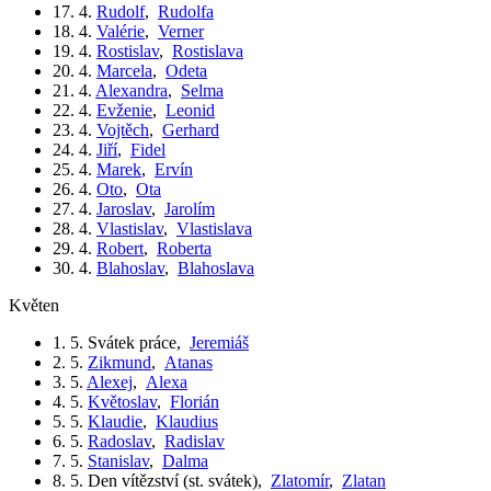
17. 4.
Rudolf
,
Rudolfa
18. 4.
Valérie
,
Verner
19. 4.
Rostislav
,
Rostislava
20. 4.
Marcela
,
Odeta
21. 4.
Alexandra
,
Selma
22. 4.
Evženie
,
Leonid
23. 4.
Vojtěch
,
Gerhard
24. 4.
Jiří
,
Fidel
25. 4.
Marek
,
Ervín
26. 4.
Oto
,
Ota
27. 4.
Jaroslav
,
Jarolím
28. 4.
Vlastislav
,
Vlastislava
29. 4.
Robert
,
Roberta
30. 4.
Blahoslav
,
Blahoslava
květen
1. 5.
Svátek práce
,
Jeremiáš
2. 5.
Zikmund
,
Atanas
3. 5.
Alexej
,
Alexa
4. 5.
Květoslav
,
Florián
5. 5.
Klaudie
,
Klaudius
6. 5.
Radoslav
,
Radislav
7. 5.
Stanislav
,
Dalma
8. 5.
Den vítězství (st. svátek)
,
Zlatomír
,
Zlatan