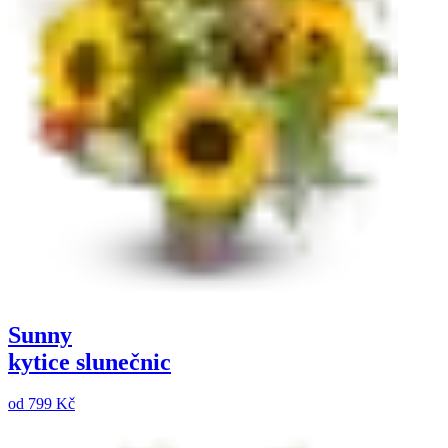
Sunny
kytice slunečnic
od
799 Kč