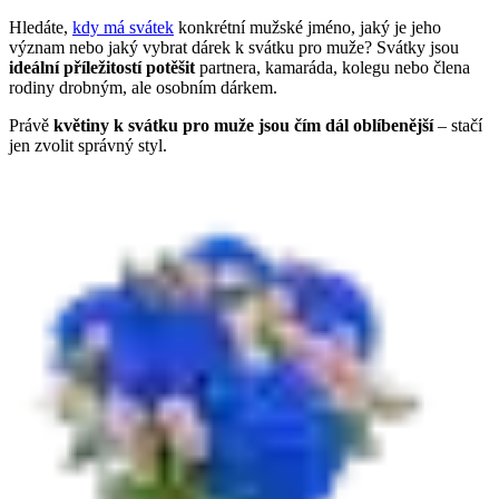
Hledáte,
kdy má svátek
konkrétní mužské jméno, jaký je jeho
význam nebo jaký vybrat dárek k svátku pro muže? Svátky jsou
ideální příležitostí potěšit
partnera, kamaráda, kolegu nebo člena
rodiny drobným, ale osobním dárkem.
Právě
květiny k svátku pro muže jsou čím dál oblíbenější
– stačí
jen zvolit správný styl.