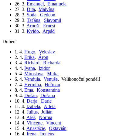
26. 3.
Emanuel
,
Emanuela
27. 3.
Dita
,
Malvína
28. 3.
Soňa
,
Gedeon
29. 3.
Taťána
,
Slavomil
30. 3.
Arnošt
,
Ernest
31. 3.
Kvido
,
Arpád
duben
1. 4.
Hugo
,
Veleslav
2. 4.
Erika
,
Áron
3. 4.
Richard
,
Richarda
4. 4.
Ivana
,
Izidor
5. 4.
Miroslava
,
Mirka
6. 4.
Vendula
,
Venuše
,
Velikonoční pondělí
7. 4.
Hermína
,
Heřman
8. 4.
Ema
,
Konstantína
9. 4.
Dušan
,
Dušana
10. 4.
Darja
,
Darie
11. 4.
Izabela
,
Arleta
12. 4.
Julius
,
Julián
13. 4.
Aleš
,
Norma
14. 4.
Vincenc
,
Vincent
15. 4.
Anastázie
,
Oktavián
16. 4.
Irena
,
Ireneus