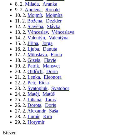
8. 2.
Milada
,
Aranka
9. 2.
Apolena
,
Ronald
10. 2.
Mojmír
,
Mojmíra
11. 2.
Božena
,
Dezider
12. 2.
Slavěna
,
Slávka
13. 2.
Věnceslav
,
Věnceslava
14. 2.
Valentýn
,
Valentýna
15. 2.
Jiřina
,
Jorga
16. 2.
Ljuba
,
Danuta
17. 2.
Miloslava
,
Fiona
18. 2.
Gizela
,
Flavie
19. 2.
Patrik
,
Mansvet
20. 2.
Oldřich
,
Dorin
21. 2.
Lenka
,
Eleonora
22. 2.
Petr
,
Etela
23. 2.
Svatopluk
,
Svatobor
24. 2.
Matěj
,
Matúš
25. 2.
Liliana
,
Taras
26. 2.
Dorota
,
Doris
27. 2.
Alexandr
,
Saša
28. 2.
Lumír
,
Kira
29. 2.
Horymír
březen