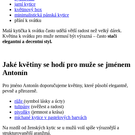
jarní kytice
květinový box
minimalistická pánská kytice
přání k svátku
Malá kytička k svátku často udělá větší radost než velký dárek.
Květina k svátku pro muže nemusí být výrazná – často
stačí
elegantní a decentní styl.
Jaké květiny se hodí pro muže se jménem
Antonín
Pro jméno Antonín doporučujeme květiny, které působí elegantně,
pevně a přirozeně.
růže
(symbol lásky a úcty)
tulipány
(svěžest a radost)
pivoňky
(jemnost a krása)
míchané kytice v pastelových barvách
Na rozdíl od ženských kytic se u mužů volí spíše výraznější a
strukturovanější aranžmá.