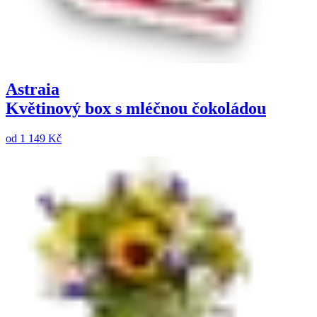
Astraia
Květinový box s mléčnou čokoládou
od
1 149 Kč