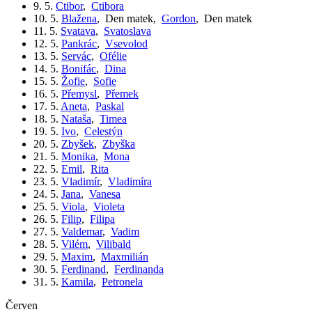
9. 5.
Ctibor
,
Ctibora
10. 5.
Blažena
,
Den matek
,
Gordon
,
Den matek
11. 5.
Svatava
,
Svatoslava
12. 5.
Pankrác
,
Vsevolod
13. 5.
Servác
,
Ofélie
14. 5.
Bonifác
,
Dina
15. 5.
Žofie
,
Sofie
16. 5.
Přemysl
,
Přemek
17. 5.
Aneta
,
Paskal
18. 5.
Nataša
,
Timea
19. 5.
Ivo
,
Celestýn
20. 5.
Zbyšek
,
Zbyška
21. 5.
Monika
,
Mona
22. 5.
Emil
,
Rita
23. 5.
Vladimír
,
Vladimíra
24. 5.
Jana
,
Vanesa
25. 5.
Viola
,
Violeta
26. 5.
Filip
,
Filipa
27. 5.
Valdemar
,
Vadim
28. 5.
Vilém
,
Vilibald
29. 5.
Maxim
,
Maxmilián
30. 5.
Ferdinand
,
Ferdinanda
31. 5.
Kamila
,
Petronela
červen