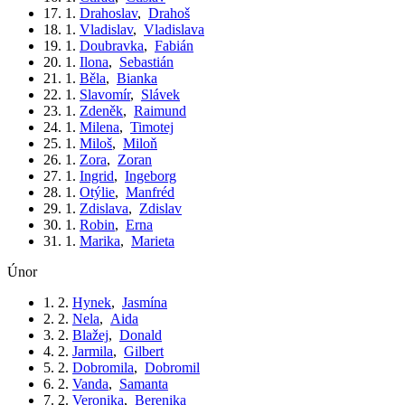
17. 1.
Drahoslav
,
Drahoš
18. 1.
Vladislav
,
Vladislava
19. 1.
Doubravka
,
Fabián
20. 1.
Ilona
,
Sebastián
21. 1.
Běla
,
Bianka
22. 1.
Slavomír
,
Slávek
23. 1.
Zdeněk
,
Raimund
24. 1.
Milena
,
Timotej
25. 1.
Miloš
,
Miloň
26. 1.
Zora
,
Zoran
27. 1.
Ingrid
,
Ingeborg
28. 1.
Otýlie
,
Manfréd
29. 1.
Zdislava
,
Zdislav
30. 1.
Robin
,
Erna
31. 1.
Marika
,
Marieta
únor
1. 2.
Hynek
,
Jasmína
2. 2.
Nela
,
Aida
3. 2.
Blažej
,
Donald
4. 2.
Jarmila
,
Gilbert
5. 2.
Dobromila
,
Dobromil
6. 2.
Vanda
,
Samanta
7. 2.
Veronika
,
Berenika