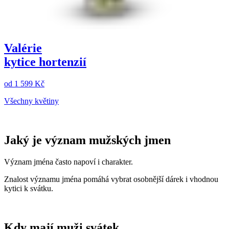
Valérie
kytice hortenzií
od
1 599 Kč
Všechny květiny
Jaký je význam mužských jmen
Význam jména často napoví i charakter.
Znalost významu jména pomáhá vybrat osobnější dárek i vhodnou
kytici k svátku.
Kdy mají muži svátek