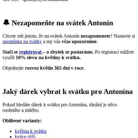
🔔 Nezapomeňte na svátek Antonín
Chcete mít jistotu, že na svátek Antonín
nezapomenete
? Nastavte si
upomínku na svátky
a my vás
včas upozorníme
.
Stačí se
registrovat
– o zbytek se postaráme.
Po registraci můžete
využít
10% slevu na květiny k svátku.
Objednejte
rozvoz květin 365 dní v roce
.
Jaký dárek vybrat k svátku pro Antonína
Pokud hledáte dárek k svátku pro Antonína, ideální je něco
osobního a milého.
Oblíbené varianty:
květina k svátku
kytice růží