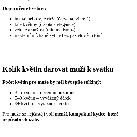
Doporučené květiny:
tmavé nebo syté růže (červená, vínová)
bílé květiny (čistota a elegance)
zelené aranžmá (minimalismus)
moderní míchané kytice bez pastelových tónů
Kolik květin darovat muži k svátku
Počet květin pro muže by měl být spíše střídmý:
3–5 květin – decentní pozornost
5–9 květin – vyvážený dárek
9+ květin – výraznější gesto
Pro muže se nejčastěji volí
menší, kompaktní kytice, které
nepůsobí okázale.