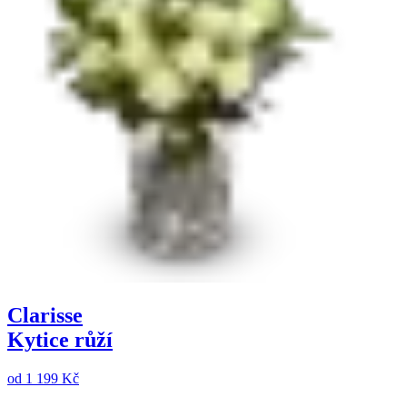
Clarisse
Kytice růží
od
1 199 Kč