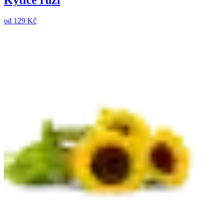
Kytice růží
od
129 Kč