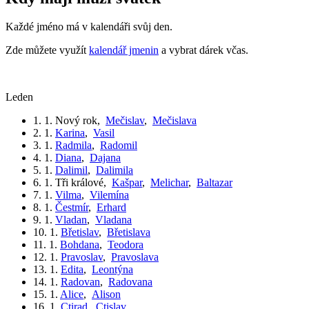
Každé jméno má v kalendáři svůj den.
Zde můžete využít
kalendář jmenin
a vybrat dárek včas.
leden
1. 1.
Nový rok
,
Mečislav
,
Mečislava
2. 1.
Karina
,
Vasil
3. 1.
Radmila
,
Radomil
4. 1.
Diana
,
Dajana
5. 1.
Dalimil
,
Dalimila
6. 1.
Tři králové
,
Kašpar
,
Melichar
,
Baltazar
7. 1.
Vilma
,
Vilemína
8. 1.
Čestmír
,
Erhard
9. 1.
Vladan
,
Vladana
10. 1.
Břetislav
,
Břetislava
11. 1.
Bohdana
,
Teodora
12. 1.
Pravoslav
,
Pravoslava
13. 1.
Edita
,
Leontýna
14. 1.
Radovan
,
Radovana
15. 1.
Alice
,
Alison
16. 1.
Ctirad
,
Ctislav