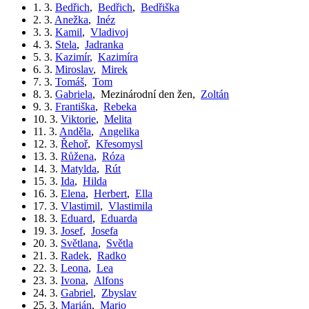
1. 3.
Bedřich
,
Bedřich
,
Bedřiška
2. 3.
Anežka
,
Inéz
3. 3.
Kamil
,
Vladivoj
4. 3.
Stela
,
Jadranka
5. 3.
Kazimír
,
Kazimíra
6. 3.
Miroslav
,
Mirek
7. 3.
Tomáš
,
Tom
8. 3.
Gabriela
,
Mezinárodní den žen
,
Zoltán
9. 3.
Františka
,
Rebeka
10. 3.
Viktorie
,
Melita
11. 3.
Anděla
,
Angelika
12. 3.
Řehoř
,
Křesomysl
13. 3.
Růžena
,
Róza
14. 3.
Matylda
,
Rút
15. 3.
Ida
,
Hilda
16. 3.
Elena
,
Herbert
,
Ella
17. 3.
Vlastimil
,
Vlastimila
18. 3.
Eduard
,
Eduarda
19. 3.
Josef
,
Josefa
20. 3.
Světlana
,
Světla
21. 3.
Radek
,
Radko
22. 3.
Leona
,
Lea
23. 3.
Ivona
,
Alfons
24. 3.
Gabriel
,
Zbyslav
25. 3.
Marián
,
Mario