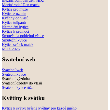
Mezinárodní den žen MDŽ
Mezinárodní Den matek
Kytice pro muže
Kytice z uzenin
Květiny do vlasů
Kytice tulipánů
Netradiční kytice
Kytice k promoci
Smuteční a pohřební věnce
Smuteční kytice
Kytice svátek matek
MDŽ 2026
Svatební web
Svatební web
Svatební kytice
Svatební výzdoba
Svatební ozdoby do vlasů
Svatební kytice růže
Květiny k svátku
Kytice k svátku krásné květiny pro každé jméno