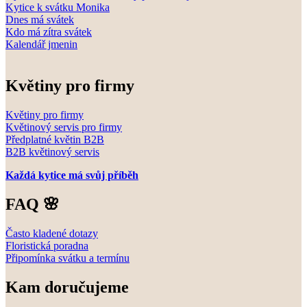
Kytice k svátku Monika
Dnes má svátek
Kdo má zítra svátek
Kalendář jmenin
Květiny pro firmy
Květiny pro firmy
Květinový servis pro firmy
Předplatné květin B2B
B2B květinový servis
Každá kytice má svůj příběh
FAQ 🌸
Často kladené dotazy
Floristická poradna
Připomínka svátku a termínu
Kam doručujeme