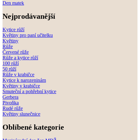
Den matek
Nejprodávanější
Kytice růží
Květiny pro paní učitelku
Květiny
Růže
Červené růže
Růže a kytice růží
100 růží
50 růží
Růže v krabičce
Kytice k narozeninám
Květiny v krabičce
Smuteční a pohřební kytice
Gerbera
Pivoňka
Rudé růže
Květiny slunečnice
Oblíbené kategorie