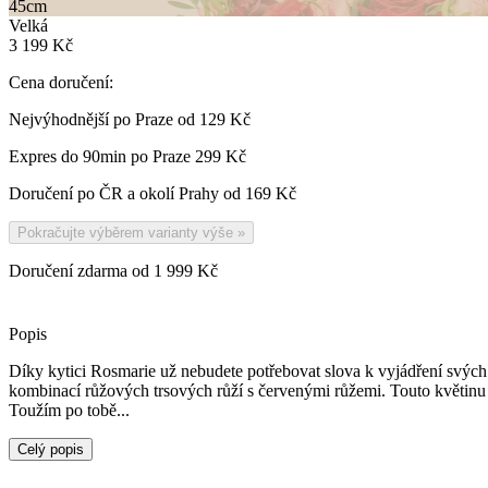
45
cm
Velká
3 199 Kč
Cena doručení:
Nejvýhodnější po Praze od
129 Kč
Expres do 90min po Praze
299 Kč
Doručení po ČR a okolí Prahy od
169 Kč
Pokračujte výběrem varianty výše
»
Doručení zdarma od 1 999 Kč
Popis
Díky kytici Rosmarie už nebudete potřebovat slova k vyjádření svých c
kombinací růžových trsových růží s červenými růžemi. Touto květinu ří
Toužím po tobě...
Celý popis
Ať již jako přítel, nebo tajný ctitel. Obdarovaná už nebude na pochyb
Vás ta jediná na světě.