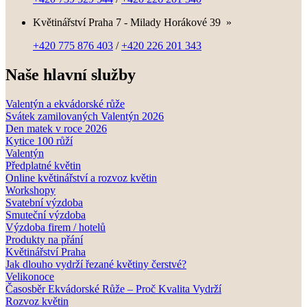
Květinářství Praha 7 - Milady Horákové 39
»
+420 775 876 403
/
+420 226 201 343
Naše hlavní služby
Valentýn a ekvádorské růže
Svátek zamilovaných Valentýn 2026
Den matek v roce 2026
Kytice 100 růží
Valentýn
Předplatné květin
Online květinářství a rozvoz květin
Workshopy
Svatební výzdoba
Smuteční výzdoba
Výzdoba firem / hotelů
Produkty na přání
Květinářství Praha
Jak dlouho vydrží řezané květiny čerstvé?
Velikonoce
Časosběr Ekvádorské Růže – Proč Kvalita Vydrží
Rozvoz květin