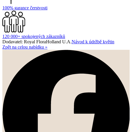
100% garance čerstvosti
120 000+ spokojených zákazníků
Dodavatel: Royal FloraHolland U.A.
Návod k údržbě květin
Zpět na celou nabídku
»