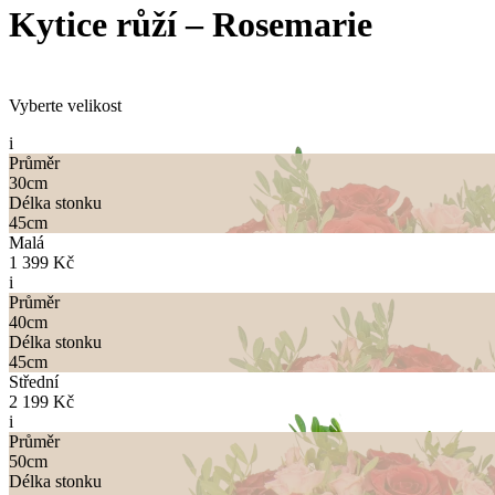
Kytice růží
–
Rosemarie
Vyberte velikost
i
Průměr
30
cm
Délka stonku
45
cm
Malá
1 399 Kč
i
Průměr
40
cm
Délka stonku
45
cm
Střední
2 199 Kč
i
Průměr
50
cm
Délka stonku