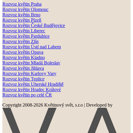
Rozvoz květin Praha
Rozvoz květin Olomouc
Rozvoz květin Brno
Rozvoz květin Plzeň
Rozvoz květin České Budějovice
Rozvoz květin Liberec
Rozvoz květin Pardubice
Rozvoz květin Zlín
Rozvoz květin Ústí nad Labem
Rozvoz květin Opava
Rozvoz květin Kladno
Rozvoz květin Mladá Boleslav
Rozvoz květin Jihlava
Rozvoz květin Karlovy Vary
Rozvoz květin Teplice
Rozvoz květin Uherské Hradiště
Rozvoz květin Hradec Králové
Rozvoz květin po celé ČR
Copyright 2008-2026 Květinový svět, s.r.o
|
Developed by