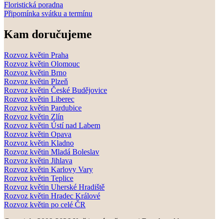
Floristická poradna
Připomínka svátku a termínu
Kam doručujeme
Rozvoz květin Praha
Rozvoz květin Olomouc
Rozvoz květin Brno
Rozvoz květin Plzeň
Rozvoz květin České Budějovice
Rozvoz květin Liberec
Rozvoz květin Pardubice
Rozvoz květin Zlín
Rozvoz květin Ústí nad Labem
Rozvoz květin Opava
Rozvoz květin Kladno
Rozvoz květin Mladá Boleslav
Rozvoz květin Jihlava
Rozvoz květin Karlovy Vary
Rozvoz květin Teplice
Rozvoz květin Uherské Hradiště
Rozvoz květin Hradec Králové
Rozvoz květin po celé ČR