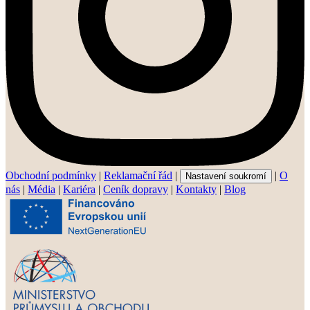
Obchodní podmínky
|
Reklamační řád
|
|
O
Nastavení soukromí
nás
|
Média
|
Kariéra
|
Ceník dopravy
|
Kontakty
|
Blog