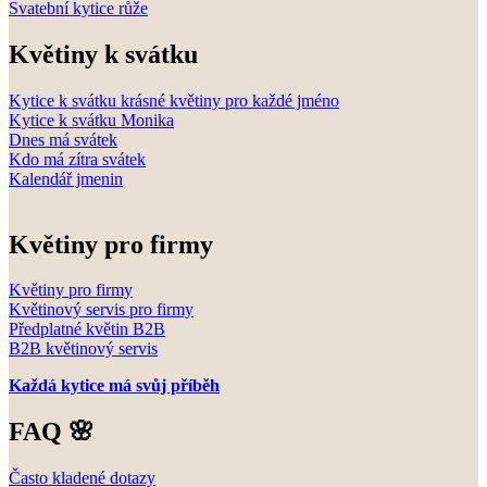
Svatební kytice růže
Květiny k svátku
Kytice k svátku krásné květiny pro každé jméno
Kytice k svátku Monika
Dnes má svátek
Kdo má zítra svátek
Kalendář jmenin
Květiny pro firmy
Květiny pro firmy
Květinový servis pro firmy
Předplatné květin B2B
B2B květinový servis
Každá kytice má svůj příběh
FAQ 🌸
Často kladené dotazy