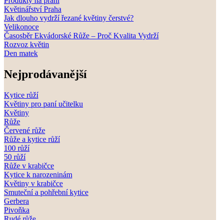
Produkty na přání
Květinářství Praha
Jak dlouho vydrží řezané květiny čerstvé?
Velikonoce
Časosběr Ekvádorské Růže – Proč Kvalita Vydrží
Rozvoz květin
Den matek
Nejprodávanější
Kytice růží
Květiny pro paní učitelku
Květiny
Růže
Červené růže
Růže a kytice růží
100 růží
50 růží
Růže v krabičce
Kytice k narozeninám
Květiny v krabičce
Smuteční a pohřební kytice
Gerbera
Pivoňka
Rudé růže