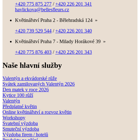
+420 775 875 277
/
+420 226 201 341
havlickova@bellesfleurs.cz
Květinářství Praha 2 - Bělehradská 124
»
+420 739 529 544
/
+420 226 201 340
Květinářství Praha 7 - Milady Horákové 39
»
+420 775 876 403
/
+420 226 201 343
Naše hlavní služby
Valentýn a ekvádorské růže
Svátek zamilovaných Valentýn 2026
Den matek v roce 2026
Kytice 100 růží
Valentýn
Předplatné květin
Online květinářství a rozvoz květin
Workshopy
Svatební výzdoba
Smuteční výzdoba
Výzdoba firem / hotelů