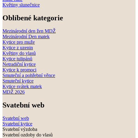
Květiny slunečnice
Oblíbené kategorie
Mezinárodní den žen MDŽ
Mezinárodní Den matek
Kytice pro muže
Kytice z uzenin
Květiny do vlasů
Kytice tulipánů
Netradiční kytice
Kytice k promoci
Smuteční a pohřební věnce
Smuteční kytice
Kytice svátek matek
MDŽ 2026
Svatební web
Svatební web
Svatební kytice
Svatební výzdoba
Svatební ozdoby do vlasů