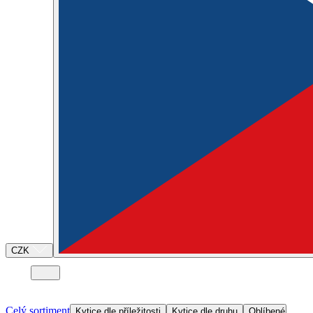
CZK
Celý sortiment
Kytice dle příležitosti
Kytice dle druhu
Oblíbené