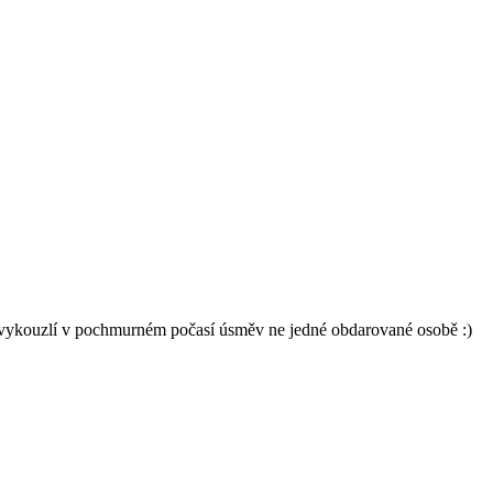
, vykouzlí v pochmurném počasí úsměv ne jedné obdarované osobě :)
ými aranžmá na podzim.