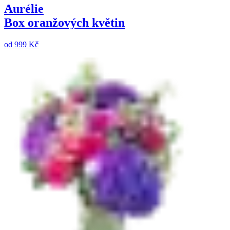
Aurélie
Box oranžových květin
od
999 Kč
Podzimní nabídka