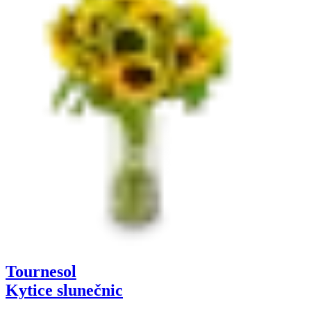
Naše podzimní kytice jsou inspirovány zlatými tóny, sytými oranžemi
podzimní květiny přinášejí příjemnou náladu a styl.
Veselá podzimní kytice
Objednejte si podzimní aranžmá a vychutnejte si kouzlo sezóny.
Tournesol
Kytice slunečnic