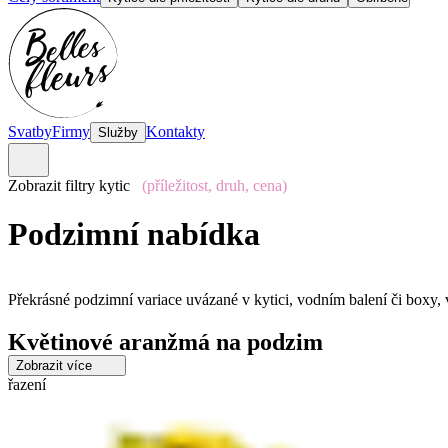
Svatby
Firmy
Kontakty
Služby
Zobrazit filtry kytic
(příležitost, druh, cena)
Podzimní nabídka
Překrásné podzimní variace uvázané v kytici, vodním balení či boxy
Květinové aranžmá na podzim
Zobrazit více
Vneste do svého interiéru teplé barvy a atmosféru s našimi květinov
řazení
Kouzlo podzimu ve vašem domově