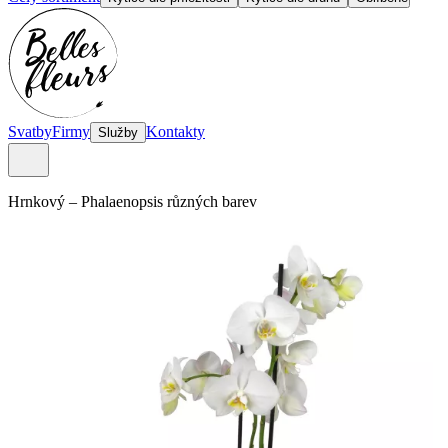
Svatby
Firmy
Kontakty
Služby
Hrnkový
–
Phalaenopsis různých barev