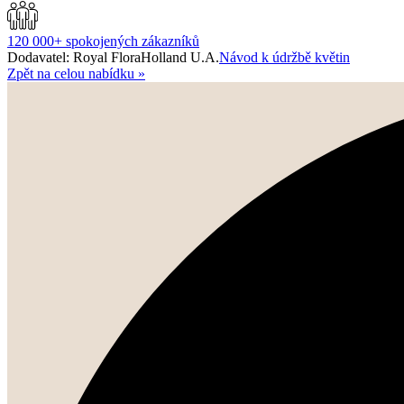
120 000+ spokojených zákazníků
Dodavatel: Royal FloraHolland U.A.
Návod k údržbě květin
Zpět na celou nabídku
»