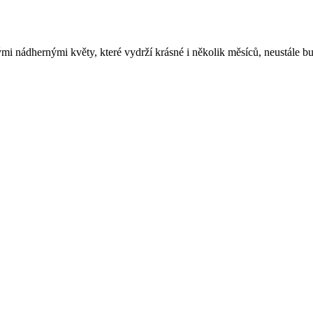
ými nádhernými květy, které vydrží krásné i několik měsíců, neustále bu
anceláře, poslouží jako elegantní doplněk v restauracích, kavárnách neb
balení může být skvělým dárkem mamince k narozeninám, přítelkyni k