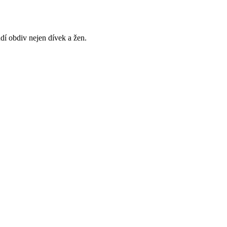
dí obdiv nejen dívek a žen.
o recepcích hotelů. Trochu exotiky jistě přinese i do vašich
 výročí seznámení či jako poděkování kolegyni za výbornou