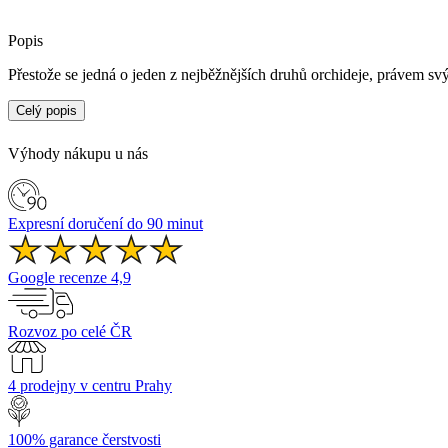
Popis
Přestože se jedná o jeden z nejběžnějších druhů orchideje, právem sv
Celý popis
Tato oblíbená rostlina se dokonale hodí jako dekorace do prosluněné k
obývacích pokojů a ložnic. Rostlina v našem jednoduchém dárkovém 
Výhody nákupu u nás
spolupráci.
Květina se prodává i s keramickým obalem .
Expresní doručení do 90 minut
Google recenze 4,9
Rozvoz po celé ČR
4 prodejny v centru Prahy
100% garance čerstvosti