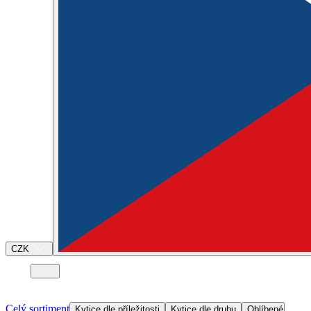
CZK
Celý sortiment
Kytice dle příležitosti
Kytice dle druhu
Oblíbené