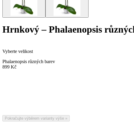
Hrnkový
–
Phalaenopsis různýc
Vyberte velikost
Phalaenopsis různých barev
899 Kč
Pokračujte výběrem varianty výše
»