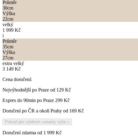
Průměr
30
cm
Výška
22
cm
velký
1 999 Kč
i
Průměr
35
cm
Výška
27
cm
extra velký
3 149 Kč
Cena doručení:
Nejvýhodnější po Praze od
129 Kč
Expres do 90min po Praze
299 Kč
Doručení po ČR a okolí Prahy od
169 Kč
Pokračujte výběrem varianty výše
»
Doručení zdarma od 1 999 Kč