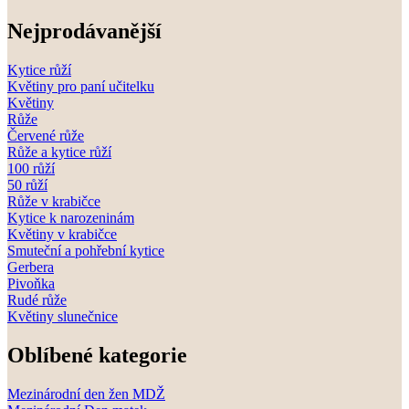
Nejprodávanější
Kytice růží
Květiny pro paní učitelku
Květiny
Růže
Červené růže
Růže a kytice růží
100 růží
50 růží
Růže v krabičce
Kytice k narozeninám
Květiny v krabičce
Smuteční a pohřební kytice
Gerbera
Pivoňka
Rudé růže
Květiny slunečnice
Oblíbené kategorie
Mezinárodní den žen MDŽ