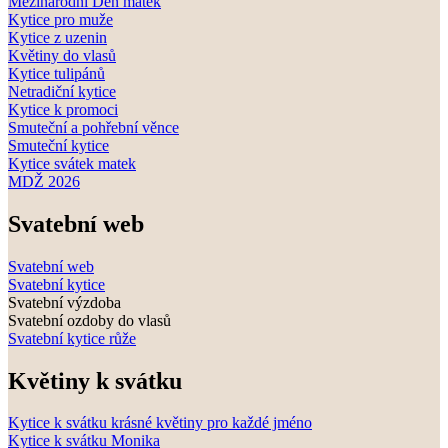
Mezinárodní Den matek
Kytice pro muže
Kytice z uzenin
Květiny do vlasů
Kytice tulipánů
Netradiční kytice
Kytice k promoci
Smuteční a pohřební věnce
Smuteční kytice
Kytice svátek matek
MDŽ 2026
Svatební web
Svatební web
Svatební kytice
Svatební výzdoba
Svatební ozdoby do vlasů
Svatební kytice růže
Květiny k svátku
Kytice k svátku krásné květiny pro každé jméno
Kytice k svátku Monika