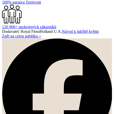
100% garance čerstvosti
120 000+ spokojených zákazníků
Dodavatel: Royal FloraHolland U.A.
Návod k údržbě květin
Zpět na celou nabídku
»