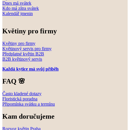
Dnes má svátek
Kdo má zítra svátek
Kalendář jmenin
Květiny pro firmy
Květiny pro firmy
Květinový servis pro firmy
Předplatné květin B2B
B2B květinový servis
Každá kytice má svůj příběh
FAQ 🌸
Často kladené dotazy
Floristická poradna
Připomínka svátku a termínu
Kam doručujeme
Rozvoz květin Praha