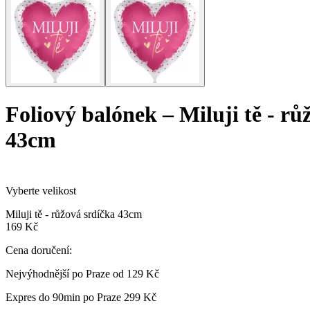
Foliový balónek
–
Miluji tě - rů
43cm
Vyberte velikost
Miluji tě - růžová srdíčka 43cm
169 Kč
Cena doručení:
Nejvýhodnější po Praze od
129 Kč
Expres do 90min po Praze
299 Kč