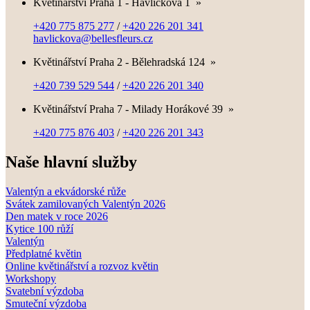
Květinářství Praha 1 - Havlíčkova 1
»
+420 775 875 277
/
+420 226 201 341
havlickova@bellesfleurs.cz
Květinářství Praha 2 - Bělehradská 124
»
+420 739 529 544
/
+420 226 201 340
Květinářství Praha 7 - Milady Horákové 39
»
+420 775 876 403
/
+420 226 201 343
Naše hlavní služby
Valentýn a ekvádorské růže
Svátek zamilovaných Valentýn 2026
Den matek v roce 2026
Kytice 100 růží
Valentýn
Předplatné květin
Online květinářství a rozvoz květin
Workshopy
Svatební výzdoba
Smuteční výzdoba