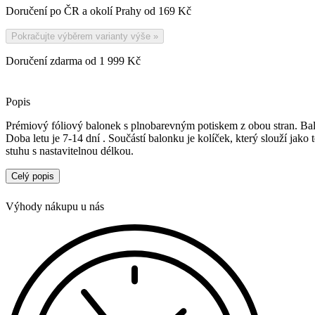
Doručení po ČR a okolí Prahy od
169 Kč
Pokračujte výběrem varianty výše
»
Doručení zdarma od 1 999 Kč
Popis
Prémiový fóliový balonek s plnobarevným potiskem z obou stran. Bal
Doba letu je 7-14 dní . Součástí balonku je kolíček, který slouží jako
stuhu s nastavitelnou délkou.
Celý popis
Malé upozornění, balonek reaguje na okolní teplotu, v chladném pros
vyfouknutý.
Výhody nákupu u nás