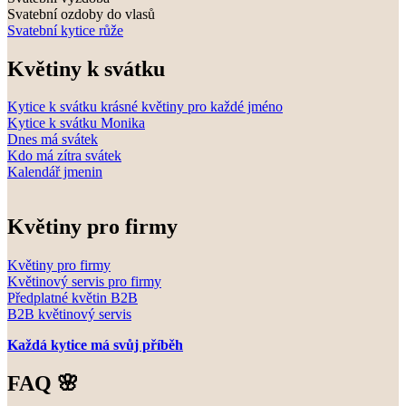
Svatební ozdoby do vlasů
Svatební kytice růže
Květiny k svátku
Kytice k svátku krásné květiny pro každé jméno
Kytice k svátku Monika
Dnes má svátek
Kdo má zítra svátek
Kalendář jmenin
Květiny pro firmy
Květiny pro firmy
Květinový servis pro firmy
Předplatné květin B2B
B2B květinový servis
Každá kytice má svůj příběh
FAQ 🌸