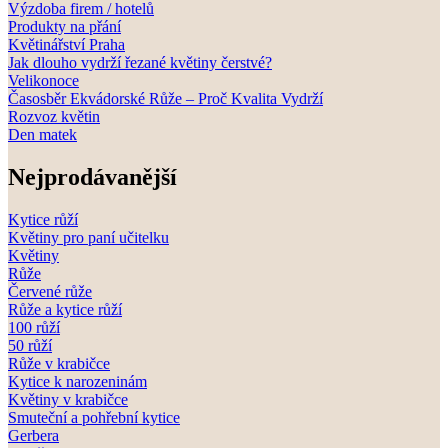
Výzdoba firem / hotelů
Produkty na přání
Květinářství Praha
Jak dlouho vydrží řezané květiny čerstvé?
Velikonoce
Časosběr Ekvádorské Růže – Proč Kvalita Vydrží
Rozvoz květin
Den matek
Nejprodávanější
Kytice růží
Květiny pro paní učitelku
Květiny
Růže
Červené růže
Růže a kytice růží
100 růží
50 růží
Růže v krabičce
Kytice k narozeninám
Květiny v krabičce
Smuteční a pohřební kytice
Gerbera