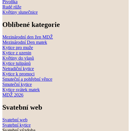
Pivoňka
Rudé růže
Květiny slunečnice
Oblíbené kategorie
Mezinárodní den žen MDŽ
Mezinárodní Den matek
Kytice pro muže
Kytice z uzenin
Květiny do vlasů
Kytice tulipánů
Netradiční kytice
Kytice k promoci
Smuteční a pohřební věnce
Smuteční kytice
Kytice svátek matek
MDŽ 2026
Svatební web
Svatební web
Svatební kytice
Svatební výzdoba