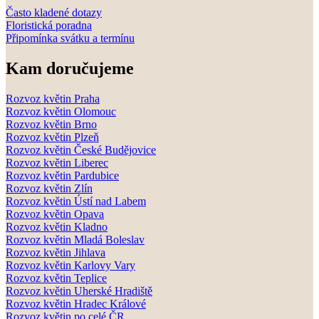
Často kladené dotazy
Floristická poradna
Připomínka svátku a termínu
Kam doručujeme
Rozvoz květin Praha
Rozvoz květin Olomouc
Rozvoz květin Brno
Rozvoz květin Plzeň
Rozvoz květin České Budějovice
Rozvoz květin Liberec
Rozvoz květin Pardubice
Rozvoz květin Zlín
Rozvoz květin Ústí nad Labem
Rozvoz květin Opava
Rozvoz květin Kladno
Rozvoz květin Mladá Boleslav
Rozvoz květin Jihlava
Rozvoz květin Karlovy Vary
Rozvoz květin Teplice
Rozvoz květin Uherské Hradiště
Rozvoz květin Hradec Králové
Rozvoz květin po celé ČR