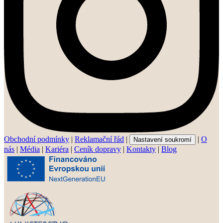
Obchodní podmínky
|
Reklamační řád
|
|
O
Nastavení soukromí
nás
|
Média
|
Kariéra
|
Ceník dopravy
|
Kontakty
|
Blog