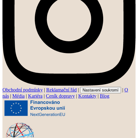
Obchodní podmínky
|
Reklamační řád
|
|
O
Nastavení soukromí
nás
|
Média
|
Kariéra
|
Ceník dopravy
|
Kontakty
|
Blog