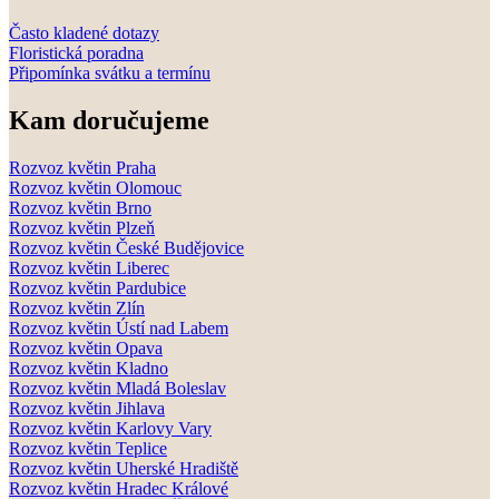
Často kladené dotazy
Floristická poradna
Připomínka svátku a termínu
Kam doručujeme
Rozvoz květin Praha
Rozvoz květin Olomouc
Rozvoz květin Brno
Rozvoz květin Plzeň
Rozvoz květin České Budějovice
Rozvoz květin Liberec
Rozvoz květin Pardubice
Rozvoz květin Zlín
Rozvoz květin Ústí nad Labem
Rozvoz květin Opava
Rozvoz květin Kladno
Rozvoz květin Mladá Boleslav
Rozvoz květin Jihlava
Rozvoz květin Karlovy Vary
Rozvoz květin Teplice
Rozvoz květin Uherské Hradiště
Rozvoz květin Hradec Králové