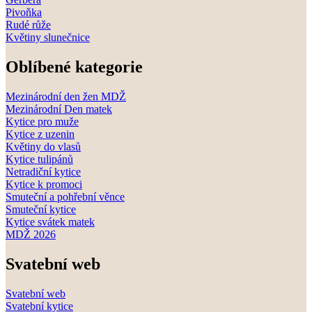
Pivoňka
Rudé růže
Květiny slunečnice
Oblíbené kategorie
Mezinárodní den žen MDŽ
Mezinárodní Den matek
Kytice pro muže
Kytice z uzenin
Květiny do vlasů
Kytice tulipánů
Netradiční kytice
Kytice k promoci
Smuteční a pohřební věnce
Smuteční kytice
Kytice svátek matek
MDŽ 2026
Svatební web
Svatební web
Svatební kytice