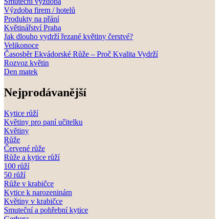
Smuteční výzdoba
Výzdoba firem / hotelů
Produkty na přání
Květinářství Praha
Jak dlouho vydrží řezané květiny čerstvé?
Velikonoce
Časosběr Ekvádorské Růže – Proč Kvalita Vydrží
Rozvoz květin
Den matek
Nejprodávanější
Kytice růží
Květiny pro paní učitelku
Květiny
Růže
Červené růže
Růže a kytice růží
100 růží
50 růží
Růže v krabičce
Kytice k narozeninám
Květiny v krabičce
Smuteční a pohřební kytice
Gerbera