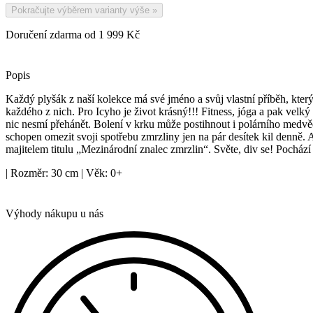
Pokračujte výběrem varianty výše
»
Doručení zdarma od 1 999 Kč
Popis
Každý plyšák z naší kolekce má své jméno a svůj vlastní příběh, který
každého z nich. Pro Icyho je život krásný!!! Fitness, jóga a pak velký 
nic nesmí přehánět. Bolení v krku může postihnout i polárního medvěd
schopen omezit svoji spotřebu zmrzliny jen na pár desítek kil denně. 
majitelem titulu „Mezinárodní znalec zmrzlin“. Světe, div se! Pocház
| Rozměr: 30 cm | Věk: 0+
Výhody nákupu u nás