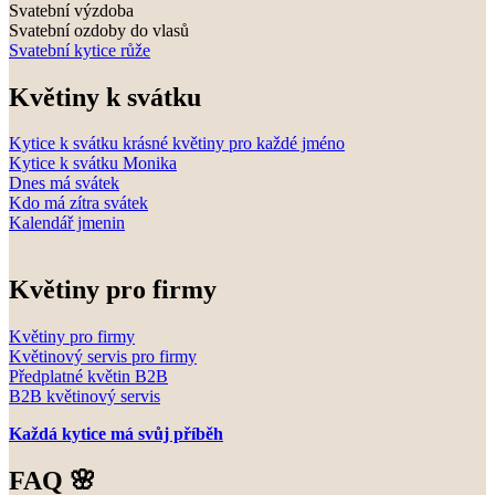
Svatební výzdoba
Svatební ozdoby do vlasů
Svatební kytice růže
Květiny k svátku
Kytice k svátku krásné květiny pro každé jméno
Kytice k svátku Monika
Dnes má svátek
Kdo má zítra svátek
Kalendář jmenin
Květiny pro firmy
Květiny pro firmy
Květinový servis pro firmy
Předplatné květin B2B
B2B květinový servis
Každá kytice má svůj příběh
FAQ 🌸