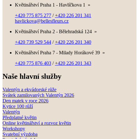
Květinářství Praha 1 - Havlíčkova 1
»
+420 775 875 277
/
+420 226 201 341
havlickova@bellesfleurs.cz
Květinářství Praha 2 - Bělehradská 124
»
+420 739 529 544
/
+420 226 201 340
Květinářství Praha 7 - Milady Horákové 39
»
+420 775 876 403
/
+420 226 201 343
Naše hlavní služby
Valentýn a ekvádorské růže
Svátek zamilovaných Valentýn 2026
Den matek v roce 2026
Kytice 100 růží
Valentýn
Předplatné květin
Online květinářství a rozvoz květin
Workshopy
Svatební výzdoba