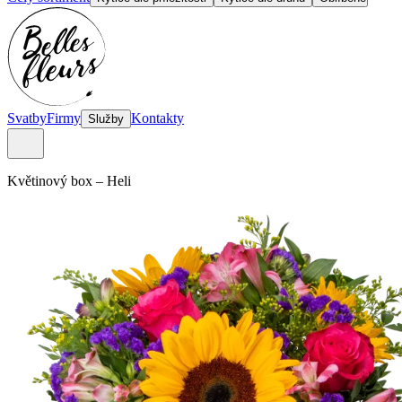
Svatby
Firmy
Kontakty
Služby
Květinový box
–
Heli