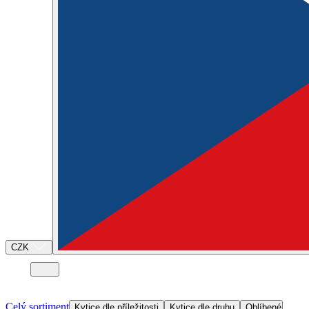
CZK
Celý sortiment
Kytice dle příležitosti
Kytice dle druhu
Oblíbené