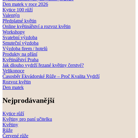
Den matek v roce 2026
Kytice 100 růží
Valentýn
Předplatné květin
Online květinářství a rozvoz květin
Workshopy
Svatební výzdoba
Smuteční výzdoba
Výzdoba firem / hotelů
Produkty na přání
Květinářství Praha
Jak dlouho vydrží řezané květiny čerstvé?
Velikonoce
Časosběr Ekvádorské Růže – Proč Kvalita Vydrží
Rozvoz květin
Den matek
Nejprodávanější
Kytice růží
Květiny pro paní učitelku
Květiny
Růže
Červené růže