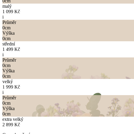
0
cm
malý
1 099 Kč
i
Průměr
0
cm
Výška
0
cm
střední
1 499 Kč
i
Průměr
0
cm
Výška
0
cm
velký
1 999 Kč
i
Průměr
0
cm
Výška
0
cm
extra velký
2 899 Kč