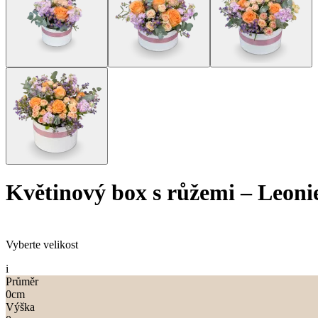
Květinový box s růžemi
–
Leoni
Vyberte velikost
i
Průměr
0
cm
Výška