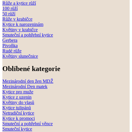
Růže a kytice růží
100 růží
50 růží
Růže v krabičce
Kytice k narozeninám
Květiny v krabičce
Smuteční a pohřební kytice
Gerbera
Pivoňka
Rudé růže
Květiny slunečnice
Oblíbené kategorie
Mezinárodní den žen MDŽ
Mezinárodní Den matek
Kytice pro muže
Kytice z uzenin
Květiny do vlasů
Kytice tulipánů
Netradiční kytice
Kytice k promoci
Smuteční a pohřební věnce
Smuteční kytice