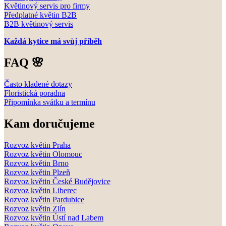
Květinový servis pro firmy
Předplatné květin B2B
B2B květinový servis
Každá kytice má svůj příběh
FAQ 🌸
Často kladené dotazy
Floristická poradna
Připomínka svátku a termínu
Kam doručujeme
Rozvoz květin Praha
Rozvoz květin Olomouc
Rozvoz květin Brno
Rozvoz květin Plzeň
Rozvoz květin České Budějovice
Rozvoz květin Liberec
Rozvoz květin Pardubice
Rozvoz květin Zlín
Rozvoz květin Ústí nad Labem