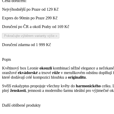
Cena doručení:
Nejvýhodnější po Praze od
129 Kč
Expres do 90min po Praze
299 Kč
Doručení po ČR a okolí Prahy od
169 Kč
Pokračujte výběrem varianty výše
»
Doručení zdarma od 1 999 Kč
Popis
Květinový box Leonie
okouzlí
kombinací něžné elegance a nečekané
oranžové
ekvádorské
a trsové
růže
v meruňkovém odstínu doplňují 
které dodávají celé kompozici hloubku a
originalitu
.
Svěží eukalyptus propojuje všechny květy do
harmonického
celku. 
plný
ženskosti
, jemnosti a moderního šarmu ideální pro výjimečné o
Další oblíbené produkty