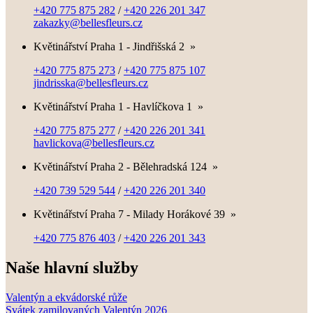
+420 775 875 282
/
+420 226 201 347
zakazky@bellesfleurs.cz
Květinářství Praha 1 - Jindřišská 2
»
+420 775 875 273
/
+420 775 875 107
jindrisska@bellesfleurs.cz
Květinářství Praha 1 - Havlíčkova 1
»
+420 775 875 277
/
+420 226 201 341
havlickova@bellesfleurs.cz
Květinářství Praha 2 - Bělehradská 124
»
+420 739 529 544
/
+420 226 201 340
Květinářství Praha 7 - Milady Horákové 39
»
+420 775 876 403
/
+420 226 201 343
Naše hlavní služby
Valentýn a ekvádorské růže
Svátek zamilovaných Valentýn 2026