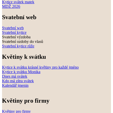
Kytice svátek matek
MDŽ 2026
Svatební web
Svatební web
Svatební kytice
Svatební výzdoba
Svatební ozdoby do vlasů
Svatební kytice růže
Květiny k svátku
Kytice k svátku krásné květiny pro každé jméno
Kytice k svátku Monika
Dnes má svátek
Kdo má zítra svátek
Kalendář jmenin
Květiny pro firmy
Květiny pro firmy