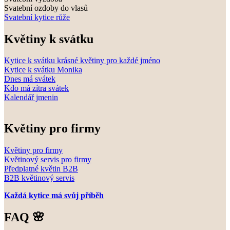
Svatební ozdoby do vlasů
Svatební kytice růže
Květiny k svátku
Kytice k svátku krásné květiny pro každé jméno
Kytice k svátku Monika
Dnes má svátek
Kdo má zítra svátek
Kalendář jmenin
Květiny pro firmy
Květiny pro firmy
Květinový servis pro firmy
Předplatné květin B2B
B2B květinový servis
Každá kytice má svůj příběh
FAQ 🌸