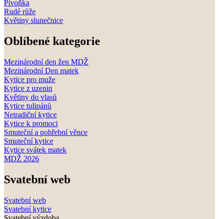
Pivoňka
Rudé růže
Květiny slunečnice
Oblíbené kategorie
Mezinárodní den žen MDŽ
Mezinárodní Den matek
Kytice pro muže
Kytice z uzenin
Květiny do vlasů
Kytice tulipánů
Netradiční kytice
Kytice k promoci
Smuteční a pohřební věnce
Smuteční kytice
Kytice svátek matek
MDŽ 2026
Svatební web
Svatební web
Svatební kytice
Svatební výzdoba