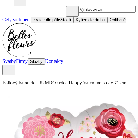
Celý sortiment
Kytice dle příležitosti
Kytice dle druhu
Oblíbené
Svatby
Firmy
Kontakty
Služby
Foliový balónek
–
JUMBO srdce Happy Valentine´s day 71 cm