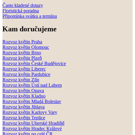
Často kladené dotazy
Floristická poradna
Připomínka svátku a termínu
Kam doručujeme
Rozvoz květin Praha
Rozvoz květin Olomouc
Rozvoz květin Brno
Rozvoz květin Plzeň
Rozvoz květin České Budějovice
Rozvoz květin Liberec
Rozvoz květin Pardubice
Rozvoz květin Zlín
Rozvoz květin Ústí nad Labem
Rozvoz květin Opava
Rozvoz květin Kladno
Rozvoz květin Mladá Boleslav
Rozvoz květin Jihlava
Rozvoz květin Karlovy Vary
Rozvoz květin Teplice
Rozvoz květin Uherské Hradiště
Rozvoz květin Hradec Králové
Rozvoz květin po celé ČR