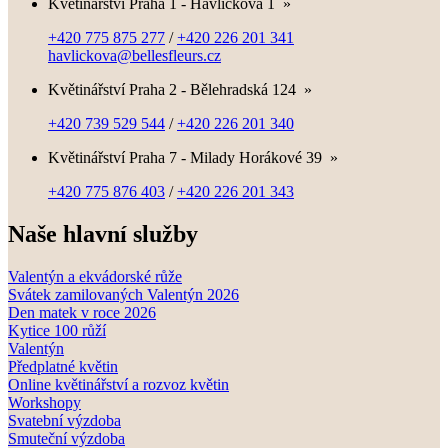
Květinářství Praha 1 - Havlíčkova 1
»
+420 775 875 277
/
+420 226 201 341
havlickova@bellesfleurs.cz
Květinářství Praha 2 - Bělehradská 124
»
+420 739 529 544
/
+420 226 201 340
Květinářství Praha 7 - Milady Horákové 39
»
+420 775 876 403
/
+420 226 201 343
Naše hlavní služby
Valentýn a ekvádorské růže
Svátek zamilovaných Valentýn 2026
Den matek v roce 2026
Kytice 100 růží
Valentýn
Předplatné květin
Online květinářství a rozvoz květin
Workshopy
Svatební výzdoba
Smuteční výzdoba