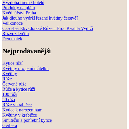
Výzdoba firem / hotelů
Produkty na přání
Květinářství Praha
Jak dlouho vydrží řezané květiny čerstvé?
Velikonoce
Časosběr Ekvádorské Růže – Proč Kvalita Vydrží
Rozvoz květin
Den matek
Nejprodávanější
Kytice růží
Květiny pro paní učitelku
Květiny
Růže
Červené růže
Růže a kytice růží
100 růží
50 růží
Růže v krabičce
Kytice k narozeninám
Květiny v krabičce
Smuteční a pohřební kytice
Gerbera