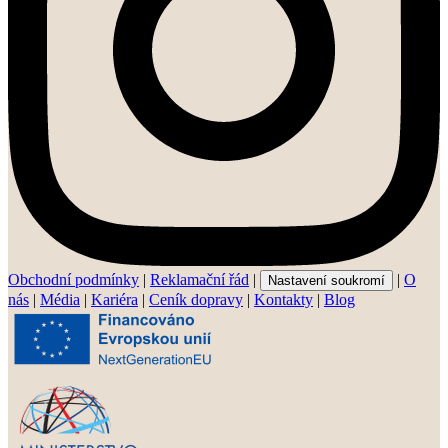
Obchodní podmínky
|
Reklamační řád
|
|
O
Nastavení soukromí
nás
|
Média
|
Kariéra
|
Ceník dopravy
|
Kontakty
|
Blog