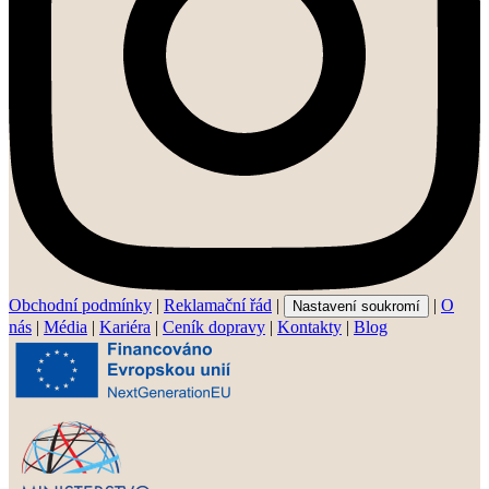
Obchodní podmínky
|
Reklamační řád
|
|
O
Nastavení soukromí
nás
|
Média
|
Kariéra
|
Ceník dopravy
|
Kontakty
|
Blog