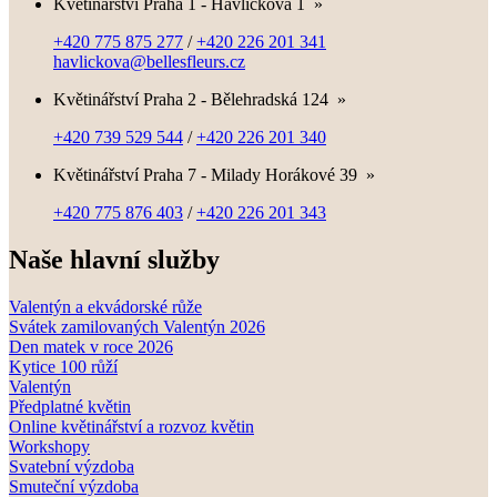
Květinářství Praha 1 - Havlíčkova 1
»
+420 775 875 277
/
+420 226 201 341
havlickova@bellesfleurs.cz
Květinářství Praha 2 - Bělehradská 124
»
+420 739 529 544
/
+420 226 201 340
Květinářství Praha 7 - Milady Horákové 39
»
+420 775 876 403
/
+420 226 201 343
Naše hlavní služby
Valentýn a ekvádorské růže
Svátek zamilovaných Valentýn 2026
Den matek v roce 2026
Kytice 100 růží
Valentýn
Předplatné květin
Online květinářství a rozvoz květin
Workshopy
Svatební výzdoba
Smuteční výzdoba