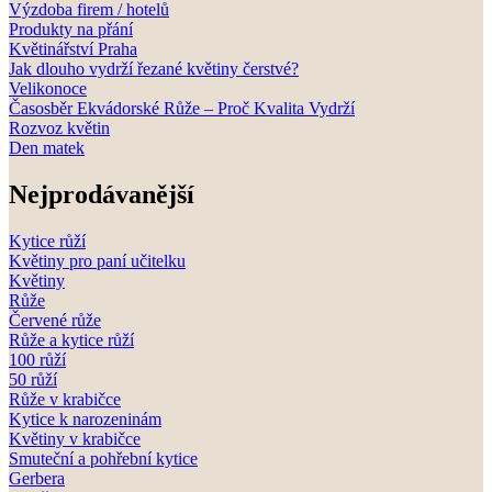
Výzdoba firem / hotelů
Produkty na přání
Květinářství Praha
Jak dlouho vydrží řezané květiny čerstvé?
Velikonoce
Časosběr Ekvádorské Růže – Proč Kvalita Vydrží
Rozvoz květin
Den matek
Nejprodávanější
Kytice růží
Květiny pro paní učitelku
Květiny
Růže
Červené růže
Růže a kytice růží
100 růží
50 růží
Růže v krabičce
Kytice k narozeninám
Květiny v krabičce
Smuteční a pohřební kytice
Gerbera