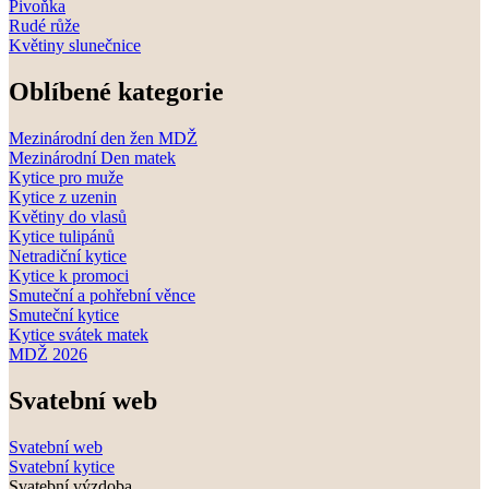
Pivoňka
Rudé růže
Květiny slunečnice
Oblíbené kategorie
Mezinárodní den žen MDŽ
Mezinárodní Den matek
Kytice pro muže
Kytice z uzenin
Květiny do vlasů
Kytice tulipánů
Netradiční kytice
Kytice k promoci
Smuteční a pohřební věnce
Smuteční kytice
Kytice svátek matek
MDŽ 2026
Svatební web
Svatební web
Svatební kytice
Svatební výzdoba