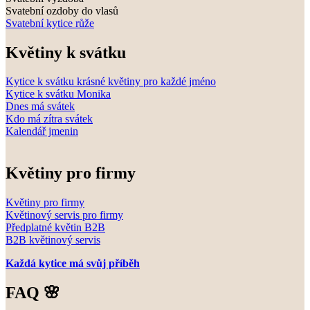
Svatební ozdoby do vlasů
Svatební kytice růže
Květiny k svátku
Kytice k svátku krásné květiny pro každé jméno
Kytice k svátku Monika
Dnes má svátek
Kdo má zítra svátek
Kalendář jmenin
Květiny pro firmy
Květiny pro firmy
Květinový servis pro firmy
Předplatné květin B2B
B2B květinový servis
Každá kytice má svůj příběh
FAQ 🌸