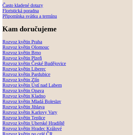
Často kladené dotazy
Floristická poradna
Připomínka svátku a termínu
Kam doručujeme
Rozvoz květin Praha
Rozvoz květin Olomouc
Rozvoz květin Brno
Rozvoz květin Plzeň
Rozvoz květin České Budějovice
Rozvoz květin Liberec
Rozvoz květin Pardubice
Rozvoz květin Zlín
Rozvoz květin Ústí nad Labem
Rozvoz květin Opava
Rozvoz květin Kladno
Rozvoz květin Mladá Boleslav
Rozvoz květin Jihlava
Rozvoz květin Karlovy Vary
Rozvoz květin Teplice
Rozvoz květin Uherské Hradiště
Rozvoz květin Hradec Králové
Rozvoz květin po celé ČR