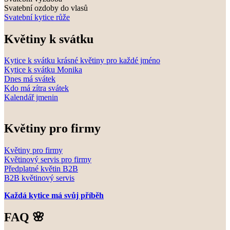
Svatební ozdoby do vlasů
Svatební kytice růže
Květiny k svátku
Kytice k svátku krásné květiny pro každé jméno
Kytice k svátku Monika
Dnes má svátek
Kdo má zítra svátek
Kalendář jmenin
Květiny pro firmy
Květiny pro firmy
Květinový servis pro firmy
Předplatné květin B2B
B2B květinový servis
Každá kytice má svůj příběh
FAQ 🌸