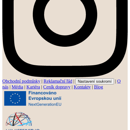
Obchodní podmínky
|
Reklamační řád
|
|
O
Nastavení soukromí
nás
|
Média
|
Kariéra
|
Ceník dopravy
|
Kontakty
|
Blog