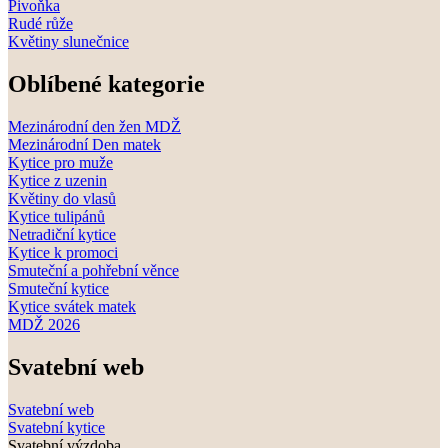
Pivoňka
Rudé růže
Květiny slunečnice
Oblíbené kategorie
Mezinárodní den žen MDŽ
Mezinárodní Den matek
Kytice pro muže
Kytice z uzenin
Květiny do vlasů
Kytice tulipánů
Netradiční kytice
Kytice k promoci
Smuteční a pohřební věnce
Smuteční kytice
Kytice svátek matek
MDŽ 2026
Svatební web
Svatební web
Svatební kytice
Svatební výzdoba