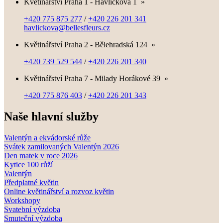
Květinářství Praha 1 - Havlíčkova 1
»
+420 775 875 277
/
+420 226 201 341
havlickova@bellesfleurs.cz
Květinářství Praha 2 - Bělehradská 124
»
+420 739 529 544
/
+420 226 201 340
Květinářství Praha 7 - Milady Horákové 39
»
+420 775 876 403
/
+420 226 201 343
Naše hlavní služby
Valentýn a ekvádorské růže
Svátek zamilovaných Valentýn 2026
Den matek v roce 2026
Kytice 100 růží
Valentýn
Předplatné květin
Online květinářství a rozvoz květin
Workshopy
Svatební výzdoba
Smuteční výzdoba