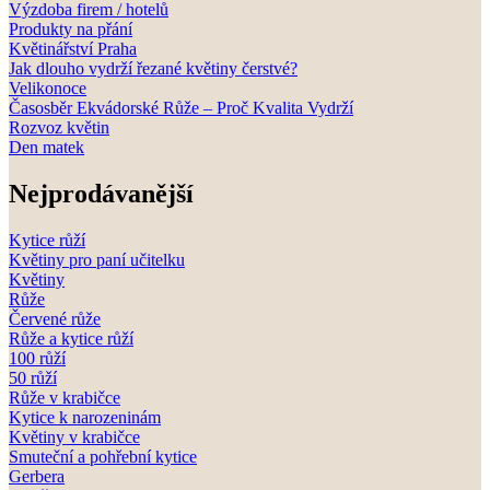
Výzdoba firem / hotelů
Produkty na přání
Květinářství Praha
Jak dlouho vydrží řezané květiny čerstvé?
Velikonoce
Časosběr Ekvádorské Růže – Proč Kvalita Vydrží
Rozvoz květin
Den matek
Nejprodávanější
Kytice růží
Květiny pro paní učitelku
Květiny
Růže
Červené růže
Růže a kytice růží
100 růží
50 růží
Růže v krabičce
Kytice k narozeninám
Květiny v krabičce
Smuteční a pohřební kytice
Gerbera