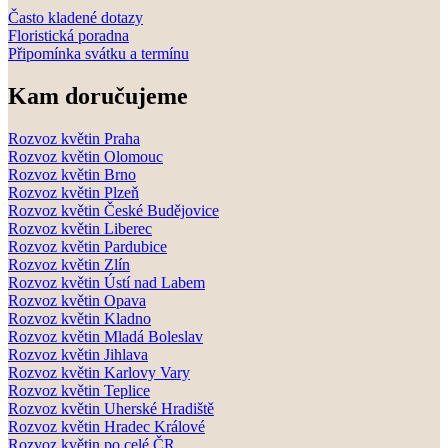
Často kladené dotazy
Floristická poradna
Připomínka svátku a termínu
Kam doručujeme
Rozvoz květin Praha
Rozvoz květin Olomouc
Rozvoz květin Brno
Rozvoz květin Plzeň
Rozvoz květin České Budějovice
Rozvoz květin Liberec
Rozvoz květin Pardubice
Rozvoz květin Zlín
Rozvoz květin Ústí nad Labem
Rozvoz květin Opava
Rozvoz květin Kladno
Rozvoz květin Mladá Boleslav
Rozvoz květin Jihlava
Rozvoz květin Karlovy Vary
Rozvoz květin Teplice
Rozvoz květin Uherské Hradiště
Rozvoz květin Hradec Králové
Rozvoz květin po celé ČR