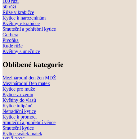
100 růží
50 růží
Růže v krabičce
Kytice k narozeninám
Květiny v krabičce
Smuteční a pohřební kytice
Gerbera
Pivoňka
Rudé růže
Květiny slunečnice
Oblíbené kategorie
Mezinárodní den žen MDŽ
Mezinárodní Den matek
Kytice pro muže
Kytice z uzenin
Květiny do vlasů
Kytice tulipánů
Netradiční kytice
Kytice k promoci
Smuteční a pohřební věnce
Smuteční kytice
Kytice svátek matek