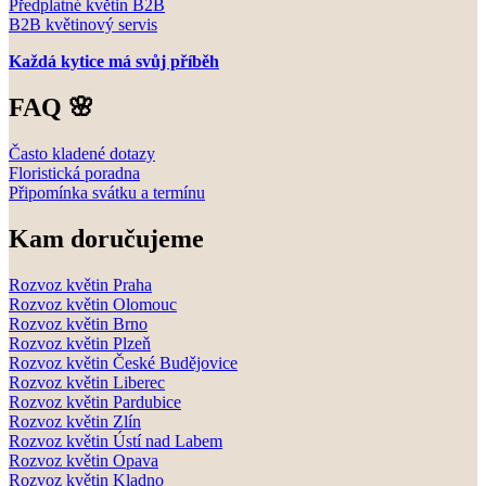
Předplatné květin B2B
B2B květinový servis
Každá kytice má svůj příběh
FAQ 🌸
Často kladené dotazy
Floristická poradna
Připomínka svátku a termínu
Kam doručujeme
Rozvoz květin Praha
Rozvoz květin Olomouc
Rozvoz květin Brno
Rozvoz květin Plzeň
Rozvoz květin České Budějovice
Rozvoz květin Liberec
Rozvoz květin Pardubice
Rozvoz květin Zlín
Rozvoz květin Ústí nad Labem
Rozvoz květin Opava
Rozvoz květin Kladno