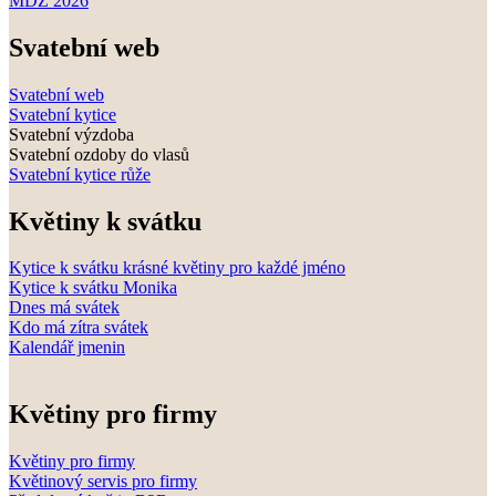
MDŽ 2026
Svatební web
Svatební web
Svatební kytice
Svatební výzdoba
Svatební ozdoby do vlasů
Svatební kytice růže
Květiny k svátku
Kytice k svátku krásné květiny pro každé jméno
Kytice k svátku Monika
Dnes má svátek
Kdo má zítra svátek
Kalendář jmenin
Květiny pro firmy
Květiny pro firmy
Květinový servis pro firmy