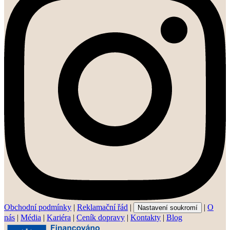
Obchodní podmínky
|
Reklamační řád
|
|
O
Nastavení soukromí
nás
|
Média
|
Kariéra
|
Ceník dopravy
|
Kontakty
|
Blog