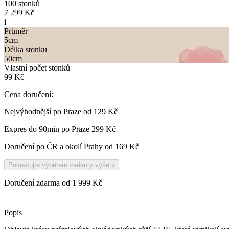
100 stonků
7 299 Kč
i
Průměr
5
cm
Délka stonku
50
cm
Vlastní počet stonků
99 Kč
Cena doručení:
Nejvýhodnější po Praze od
129 Kč
Expres do 90min po Praze
299 Kč
Doručení po ČR a okolí Prahy od
169 Kč
Pokračujte výběrem varianty výše
»
Doručení zdarma od 1 999 Kč
Popis