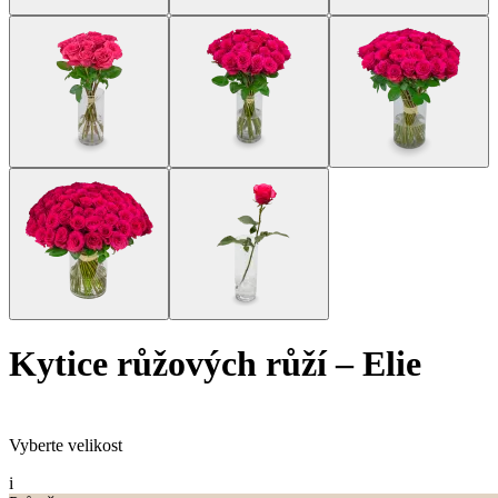
kytice růžových růží
–
Elie
Vyberte velikost
i