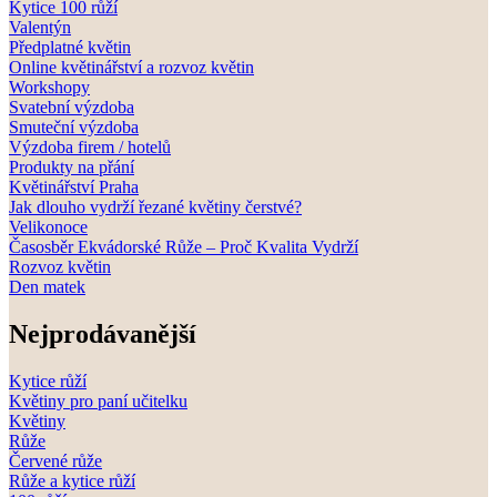
Kytice 100 růží
Valentýn
Předplatné květin
Online květinářství a rozvoz květin
Workshopy
Svatební výzdoba
Smuteční výzdoba
Výzdoba firem / hotelů
Produkty na přání
Květinářství Praha
Jak dlouho vydrží řezané květiny čerstvé?
Velikonoce
Časosběr Ekvádorské Růže – Proč Kvalita Vydrží
Rozvoz květin
Den matek
Nejprodávanější
Kytice růží
Květiny pro paní učitelku
Květiny
Růže
Červené růže
Růže a kytice růží