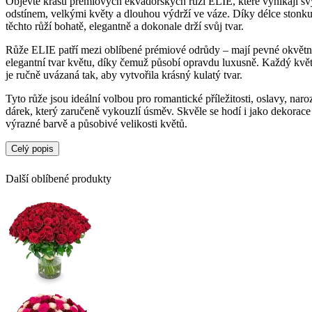
Objevte krásu prémiových ekvádorských růží ELIE, které vynikají 
odstínem, velkými květy a dlouhou výdrží ve váze. Díky délce stonku
těchto růží bohatě, elegantně a dokonale drží svůj tvar.
Růže ELIE patří mezi oblíbené prémiové odrůdy – mají pevné okvětní 
elegantní tvar květu, díky čemuž působí opravdu luxusně. Každý květ 
je ručně uvázaná tak, aby vytvořila krásný kulatý tvar.
Tyto růže jsou ideální volbou pro romantické příležitosti, oslavy, nar
dárek, který zaručeně vykouzlí úsměv. Skvěle se hodí i jako dekorace 
výrazné barvě a působivé velikosti květů.
Celý popis
Proč si zamilujete růže ELIE:
Další oblíbené produkty
prémiové ekvádorské růže se sytě růžovým odstínem
velké, pevné a dlouhotrvající květy
délka stonku 50 cm pro elegantní vzhled
ručně uvázaná kytice s perfektním tvarem
luxusní dárek pro každou výjimečnou příležitost