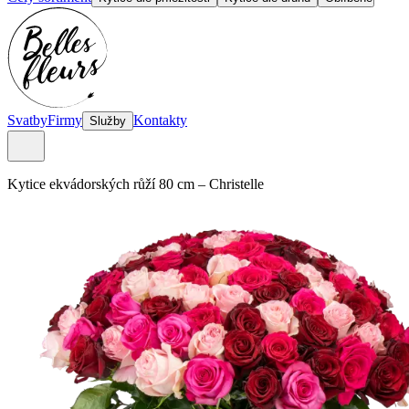
Svatby
Firmy
Kontakty
Služby
kytice ekvádorských růží 80 cm
–
Christelle