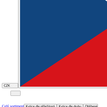
CZK
Celý sortiment
Kytice dle příležitosti
Kytice dle druhu
Oblíbené