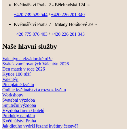
Květinářství Praha 2 - Bělehradská 124
»
+420 739 529 544
/
+420 226 201 340
Květinářství Praha 7 - Milady Horákové 39
»
+420 775 876 403
/
+420 226 201 343
Naše hlavní služby
Valentýn a ekvádorské růže
Svátek zamilovaných Valentýn 2026
Den matek v roce 2026
Kytice 100 růží
Valentýn
Předplatné květin
Online květinářství a rozvoz květin
Workshopy
Svatební výzdoba
Smuteční výzdoba
Výzdoba firem / hotelů
Produkty na přání
Květinářství Praha
Jak dlouho vydrží řezané květiny čerstvé?