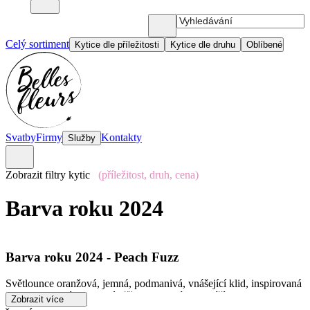
Celý sortiment
Kytice dle příležitosti
Kytice dle druhu
Oblíbené
Svatby
Firmy
Kontakty
Služby
Zobrazit filtry kytic
(příležitost, druh, cena)
Barva roku 2024
Barva roku 2024 - Peach Fuzz
Světlounce oranžová, jemná, podmanivá, vnášející klid, inspirovaná
barvou broskví a jejich téměř neviditelným chmýřím – to je Peach
Zobrazit více
Fuzz, barva roku 2024, kterou každoročně vyhlašuje americký