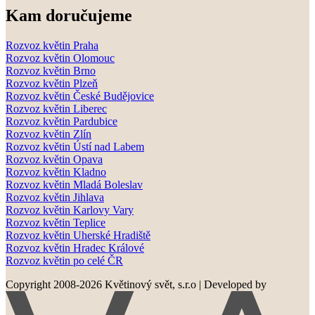
Kam doručujeme
Rozvoz květin Praha
Rozvoz květin Olomouc
Rozvoz květin Brno
Rozvoz květin Plzeň
Rozvoz květin České Budějovice
Rozvoz květin Liberec
Rozvoz květin Pardubice
Rozvoz květin Zlín
Rozvoz květin Ústí nad Labem
Rozvoz květin Opava
Rozvoz květin Kladno
Rozvoz květin Mladá Boleslav
Rozvoz květin Jihlava
Rozvoz květin Karlovy Vary
Rozvoz květin Teplice
Rozvoz květin Uherské Hradiště
Rozvoz květin Hradec Králové
Rozvoz květin po celé ČR
Copyright 2008-2026 Květinový svět, s.r.o
|
Developed by