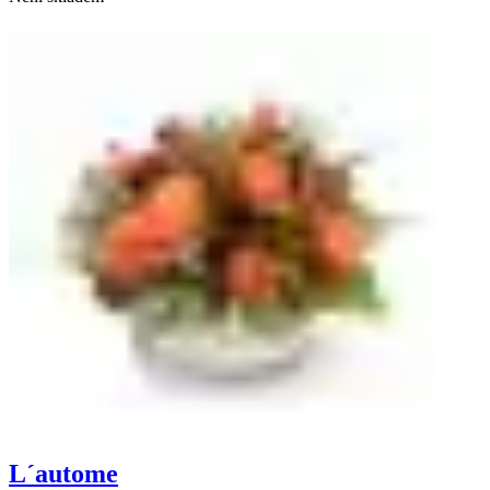
L´autome