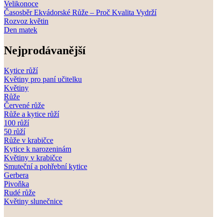
Velikonoce
Časosběr Ekvádorské Růže – Proč Kvalita Vydrží
Rozvoz květin
Den matek
Nejprodávanější
Kytice růží
Květiny pro paní učitelku
Květiny
Růže
Červené růže
Růže a kytice růží
100 růží
50 růží
Růže v krabičce
Kytice k narozeninám
Květiny v krabičce
Smuteční a pohřební kytice
Gerbera
Pivoňka
Rudé růže
Květiny slunečnice