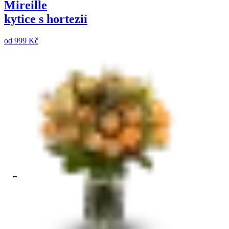
Mireille
kytice s hortezií
od
999 Kč
Vyberte druhy květin
Vyberte barvu
Maximální cena do:
Zrušit filtry