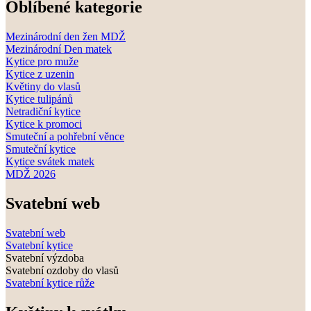
Oblíbené kategorie
Mezinárodní den žen MDŽ
Mezinárodní Den matek
Kytice pro muže
Kytice z uzenin
Květiny do vlasů
Kytice tulipánů
Netradiční kytice
Kytice k promoci
Smuteční a pohřební věnce
Smuteční kytice
Kytice svátek matek
MDŽ 2026
Svatební web
Svatební web
Svatební kytice
Svatební výzdoba
Svatební ozdoby do vlasů
Svatební kytice růže