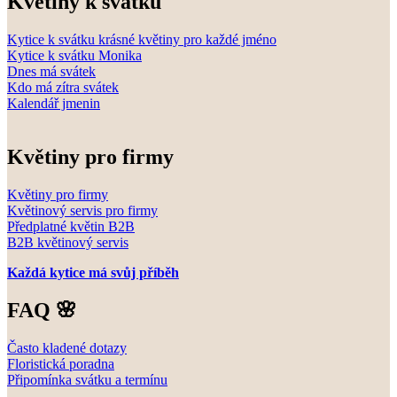
Květiny k svátku
Kytice k svátku krásné květiny pro každé jméno
Kytice k svátku Monika
Dnes má svátek
Kdo má zítra svátek
Kalendář jmenin
Květiny pro firmy
Květiny pro firmy
Květinový servis pro firmy
Předplatné květin B2B
B2B květinový servis
Každá kytice má svůj příběh
FAQ 🌸
Často kladené dotazy
Floristická poradna
Připomínka svátku a termínu