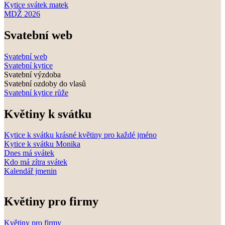
Kytice svátek matek
MDŽ 2026
Svatební web
Svatební web
Svatební kytice
Svatební výzdoba
Svatební ozdoby do vlasů
Svatební kytice růže
Květiny k svátku
Kytice k svátku krásné květiny pro každé jméno
Kytice k svátku Monika
Dnes má svátek
Kdo má zítra svátek
Kalendář jmenin
Květiny pro firmy
Květiny pro firmy