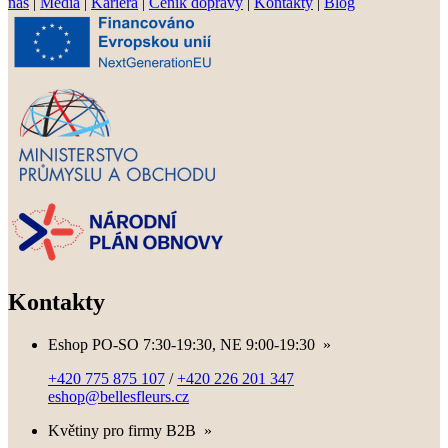
nás
|
Média
|
Kariéra
|
Ceník dopravy
|
Kontakty
|
Blog
Kontakty
Eshop PO-SO 7:30-19:30, NE 9:00-19:30
»
+420 775 875 107
/
+420 226 201 347
eshop@bellesfleurs.cz
Květiny pro firmy B2B
»