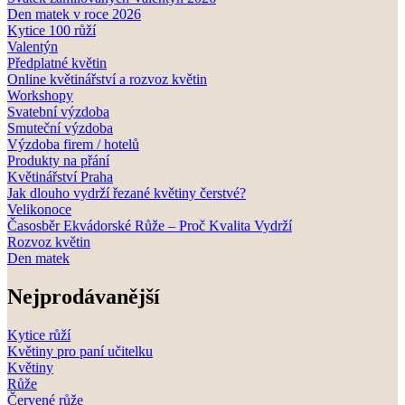
Den matek v roce 2026
Kytice 100 růží
Valentýn
Předplatné květin
Online květinářství a rozvoz květin
Workshopy
Svatební výzdoba
Smuteční výzdoba
Výzdoba firem / hotelů
Produkty na přání
Květinářství Praha
Jak dlouho vydrží řezané květiny čerstvé?
Velikonoce
Časosběr Ekvádorské Růže – Proč Kvalita Vydrží
Rozvoz květin
Den matek
Nejprodávanější
Kytice růží
Květiny pro paní učitelku
Květiny
Růže
Červené růže