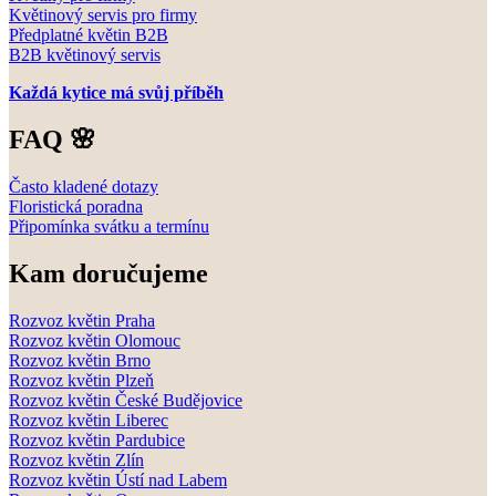
Květinový servis pro firmy
Předplatné květin B2B
B2B květinový servis
Každá kytice má svůj příběh
FAQ 🌸
Často kladené dotazy
Floristická poradna
Připomínka svátku a termínu
Kam doručujeme
Rozvoz květin Praha
Rozvoz květin Olomouc
Rozvoz květin Brno
Rozvoz květin Plzeň
Rozvoz květin České Budějovice
Rozvoz květin Liberec
Rozvoz květin Pardubice
Rozvoz květin Zlín
Rozvoz květin Ústí nad Labem