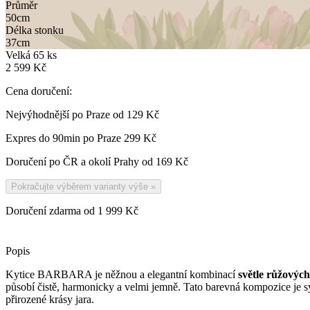
Průměr
50
cm
Délka stonku
37
cm
Velká 65 ks
2 599 Kč
Cena doručení:
Nejvýhodnější po Praze od
129 Kč
Expres do 90min po Praze
299 Kč
Doručení po ČR a okolí Prahy od
169 Kč
Pokračujte výběrem varianty výše
»
Doručení zdarma od 1 999 Kč
Popis
Kytice BARBARA je něžnou a elegantní kombinací
světle růžových
působí čistě, harmonicky a velmi jemně. Tato barevná kompozice je 
přirozené krásy jara.