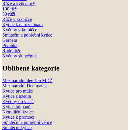
Růže a kytice růží
100 růží
50 růží
Růže v krabičce
Kytice k narozeninám
Květiny v krabičce
Smuteční a pohřební kytice
Gerbera
Pivoňka
Rudé růže
Květiny slunečnice
Oblíbené kategorie
Mezinárodní den žen MDŽ
Mezinárodní Den matek
Kytice pro muže
Kytice z uzenin
Květiny do vlasů
Kytice tulipánů
Netradiční kytice
Kytice k promoci
Smuteční a pohřební věnce
Smuteční kytice