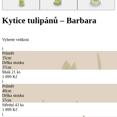
Kytice tulipánů
–
Barbara
Vyberte velikost
i
Průměr
35
cm
Délka stonku
37
cm
Malá 21 ks
1 099 Kč
i
Průměr
40
cm
Délka stonku
37
cm
Střední 43 ks
1 899 Kč
i