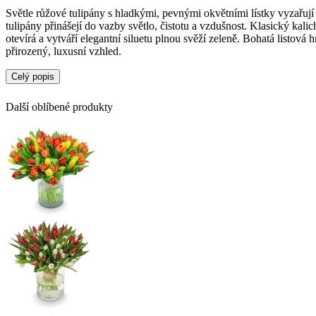
Světle růžové tulipány s hladkými, pevnými okvětními lístky vyzařují
tulipány přinášejí do vazby světlo, čistotu a vzdušnost. Klasický kali
otevírá a vytváří elegantní siluetu plnou svěží zeleně. Bohatá listová
přirozený, luxusní vzhled.
Celý popis
Další oblíbené produkty