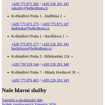
+420 775 875 282
/
+420 226 201 347
zakazky@bellesfleurs.cz
Květinářství Praha 1 - Jindřišská 2
»
+420 775 875 273
/
+420 775 875 107
jindrisska@bellesfleurs.cz
Květinářství Praha 1 - Havlíčkova 1
»
+420 775 875 277
/
+420 226 201 341
havlickova@bellesfleurs.cz
Květinářství Praha 2 - Bělehradská 124
»
+420 739 529 544
/
+420 226 201 340
Květinářství Praha 7 - Milady Horákové 39
»
+420 775 876 403
/
+420 226 201 343
Naše hlavní služby
Valentýn a ekvádorské růže
Svátek zamilovaných Valentýn 2026