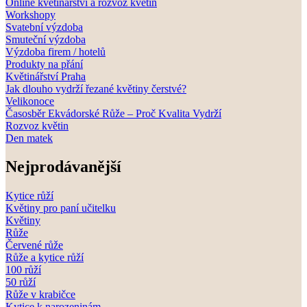
Online květinářství a rozvoz květin
Workshopy
Svatební výzdoba
Smuteční výzdoba
Výzdoba firem / hotelů
Produkty na přání
Květinářství Praha
Jak dlouho vydrží řezané květiny čerstvé?
Velikonoce
Časosběr Ekvádorské Růže – Proč Kvalita Vydrží
Rozvoz květin
Den matek
Nejprodávanější
Kytice růží
Květiny pro paní učitelku
Květiny
Růže
Červené růže
Růže a kytice růží
100 růží
50 růží
Růže v krabičce
Kytice k narozeninám