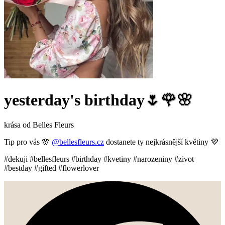
yesterday's birthday🌷🌹🌸
krása od Belles Fleurs
Tip pro vás 🌸
@bellesfleurs.cz
dostanete ty nejkrásnější květiny 💜
#dekuji #bellesfleurs #birthday #kvetiny #narozeniny #zivot
#bestday #gifted #flowerlover