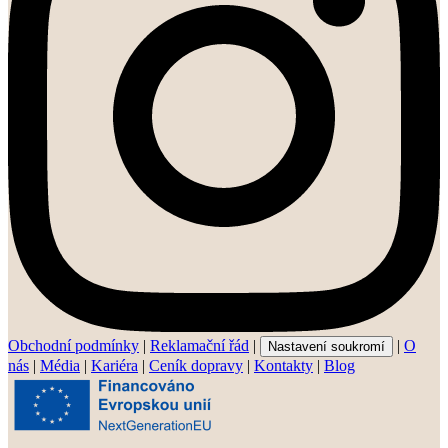
Obchodní podmínky
|
Reklamační řád
|
|
O
Nastavení soukromí
nás
|
Média
|
Kariéra
|
Ceník dopravy
|
Kontakty
|
Blog