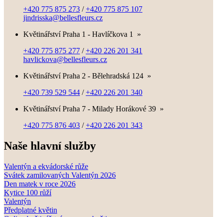
+420 775 875 273
/
+420 775 875 107
jindrisska@bellesfleurs.cz
Květinářství Praha 1 - Havlíčkova 1
»
+420 775 875 277
/
+420 226 201 341
havlickova@bellesfleurs.cz
Květinářství Praha 2 - Bělehradská 124
»
+420 739 529 544
/
+420 226 201 340
Květinářství Praha 7 - Milady Horákové 39
»
+420 775 876 403
/
+420 226 201 343
Naše hlavní služby
Valentýn a ekvádorské růže
Svátek zamilovaných Valentýn 2026
Den matek v roce 2026
Kytice 100 růží
Valentýn
Předplatné květin