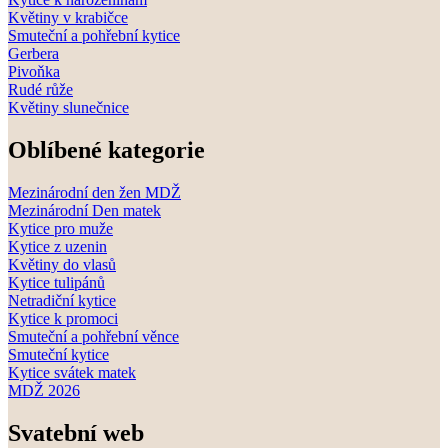
Květiny v krabičce
Smuteční a pohřební kytice
Gerbera
Pivoňka
Rudé růže
Květiny slunečnice
Oblíbené kategorie
Mezinárodní den žen MDŽ
Mezinárodní Den matek
Kytice pro muže
Kytice z uzenin
Květiny do vlasů
Kytice tulipánů
Netradiční kytice
Kytice k promoci
Smuteční a pohřební věnce
Smuteční kytice
Kytice svátek matek
MDŽ 2026
Svatební web