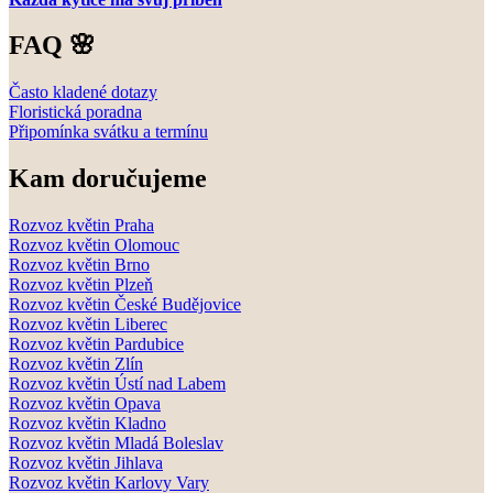
FAQ 🌸
Často kladené dotazy
Floristická poradna
Připomínka svátku a termínu
Kam doručujeme
Rozvoz květin Praha
Rozvoz květin Olomouc
Rozvoz květin Brno
Rozvoz květin Plzeň
Rozvoz květin České Budějovice
Rozvoz květin Liberec
Rozvoz květin Pardubice
Rozvoz květin Zlín
Rozvoz květin Ústí nad Labem
Rozvoz květin Opava
Rozvoz květin Kladno
Rozvoz květin Mladá Boleslav
Rozvoz květin Jihlava
Rozvoz květin Karlovy Vary