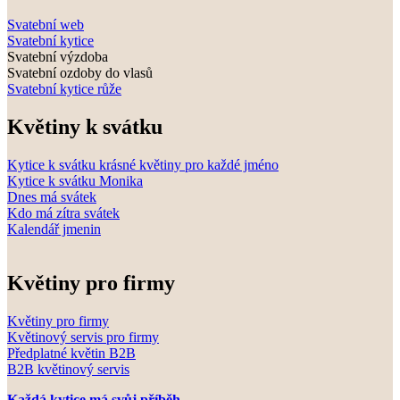
Svatební web
Svatební kytice
Svatební výzdoba
Svatební ozdoby do vlasů
Svatební kytice růže
Květiny k svátku
Kytice k svátku krásné květiny pro každé jméno
Kytice k svátku Monika
Dnes má svátek
Kdo má zítra svátek
Kalendář jmenin
Květiny pro firmy
Květiny pro firmy
Květinový servis pro firmy
Předplatné květin B2B
B2B květinový servis
Každá kytice má svůj příběh