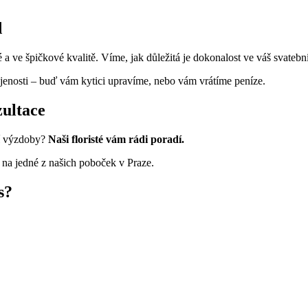
d
a ve špičkové kvalitě. Víme, jak důležitá je dokonalost ve váš svatební
jenosti – buď vám kytici upravíme, nebo vám vrátíme peníze.
ultace
ění výzdoby?
Naši floristé vám rádi poradí.
 na jedné z našich poboček v Praze.
s?