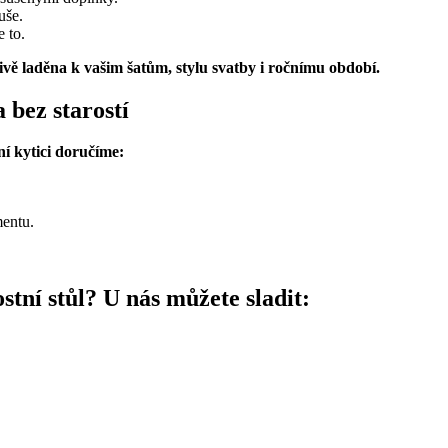
uše.
 to.
ivě laděna k vašim šatům, stylu svatby i ročnímu období.
 bez starostí
ní kytici doručíme:
mentu.
stní stůl?
U nás můžete sladit: