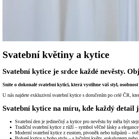
Svatební květiny a kytice
Svatební kytice je srdce každé nevěsty. Ob
Sníte o dokonalé svatební kytici, která vystihne váš styl, osobnost
U nás najdete exkluzivní svatební kytice s doručením po celé ČR, které
Svatební kytice na míru, kde každý detail j
Svatební den je jedinečný a kytice pro nevěstu by měla být ste
Tradiční svatební kytice z růží – symbol věčné lásky a elegance
Moderní svatební kytice z eustom, pivoněk nebo tulipánů – svěž
Bohaté kytice v boho stylu – s lučními květy, eukalyptem nebo