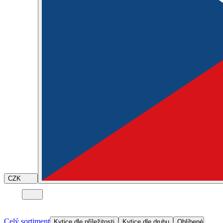
CZK
Celý sortiment
Kytice dle příležitosti
Kytice dle druhu
Oblíbené