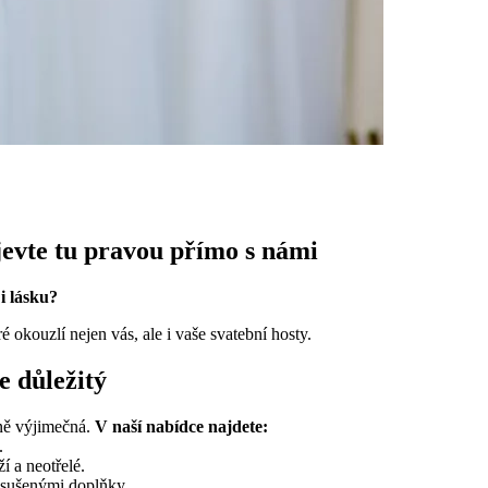
jevte tu pravou přímo s námi
 i lásku?
 okouzlí nejen vás, ale i vaše svatební hosty.
e důležitý
jně výjimečná.
V naší nabídce najdete:
.
í a neotřelé.
 sušenými doplňky.