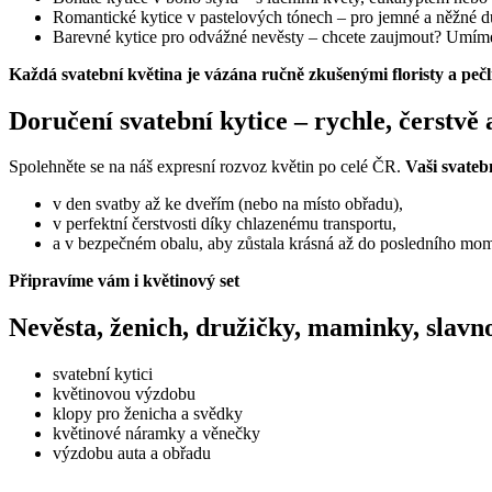
Romantické kytice v pastelových tónech – pro jemné a něžné d
Barevné kytice pro odvážné nevěsty – chcete zaujmout? Umíme
Každá svatební květina je vázána ručně zkušenými floristy a pečl
Doručení svatební kytice – rychle, čerstvě a
Spolehněte se na náš expresní rozvoz květin po celé ČR.
Vaši svateb
v den svatby až ke dveřím (nebo na místo obřadu),
v perfektní čerstvosti díky chlazenému transportu,
a v bezpečném obalu, aby zůstala krásná až do posledního mo
Připravíme vám i květinový set
Nevěsta, ženich, družičky, maminky, slavno
svatební kytici
květinovou výzdobu
klopy pro ženicha a svědky
květinové náramky a věnečky
výzdobu auta a obřadu