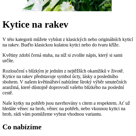
Kytice na rakev
V této kategorii můžete vybírat z klasických nebo originálních kyticí
na rakev. Buďto klasickou kulatou kytici nebo do tvaru kříže.
Květiny zdobí černá stuha, na níž si zvolíte nápis, který si sami
určíte.
Rozloučení s blízkým je jedním z nejtěžších okamžiků v životě.
Kytice na rakev představuje symbol úcty, lásky a posledního
sbohem. V našem květinářství nabízíme široký výběr smutečních
aranžmá, které důstojně doprovodí vašeho blízkého na poslední
cestě.
Naše kytky na pohřeb jsou navrhovány s citem a respektem. Ať už
hledáte věnec na hrob, věnec na pohřeb, nebo vkusnou kytici na
hrob, rádi vám pomůžeme vybrat vhodnou variantu.
Co nabízíme