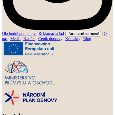
Obchodní podmínky
|
Reklamační řád
|
|
O
Nastavení soukromí
nás
|
Média
|
Kariéra
|
Ceník dopravy
|
Kontakty
|
Blog