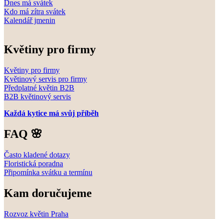
Dnes má svátek
Kdo má zítra svátek
Kalendář jmenin
Květiny pro firmy
Květiny pro firmy
Květinový servis pro firmy
Předplatné květin B2B
B2B květinový servis
Každá kytice má svůj příběh
FAQ 🌸
Často kladené dotazy
Floristická poradna
Připomínka svátku a termínu
Kam doručujeme
Rozvoz květin Praha