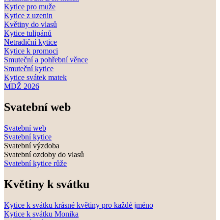
Kytice pro muže
Kytice z uzenin
Květiny do vlasů
Kytice tulipánů
Netradiční kytice
Kytice k promoci
Smuteční a pohřební věnce
Smuteční kytice
Kytice svátek matek
MDŽ 2026
Svatební web
Svatební web
Svatební kytice
Svatební výzdoba
Svatební ozdoby do vlasů
Svatební kytice růže
Květiny k svátku
Kytice k svátku krásné květiny pro každé jméno
Kytice k svátku Monika