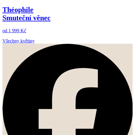
Théophile
Smuteční věnec
od
1 999 Kč
Všechny květiny