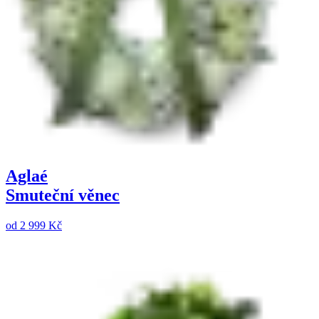
Aglaé
Smuteční věnec
od
2 999 Kč