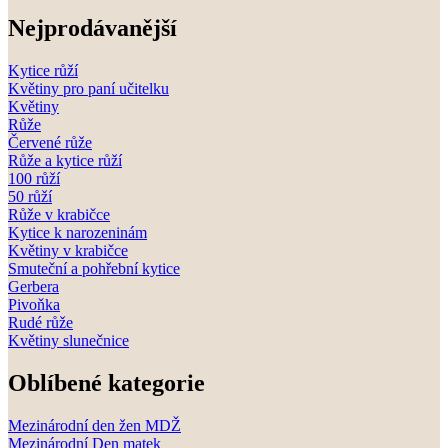
Nejprodávanější
Kytice růží
Květiny pro paní učitelku
Květiny
Růže
Červené růže
Růže a kytice růží
100 růží
50 růží
Růže v krabičce
Kytice k narozeninám
Květiny v krabičce
Smuteční a pohřební kytice
Gerbera
Pivoňka
Rudé růže
Květiny slunečnice
Oblíbené kategorie
Mezinárodní den žen MDŽ
Mezinárodní Den matek