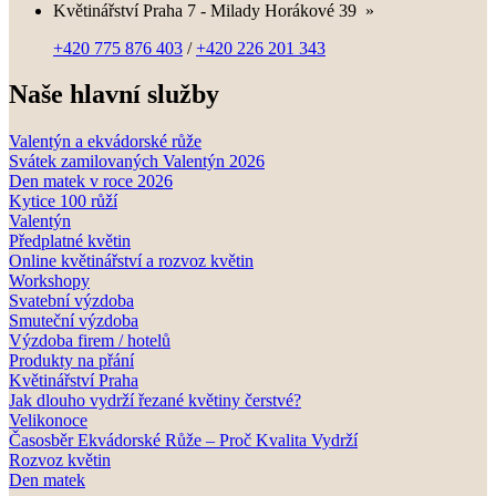
Květinářství Praha 7 - Milady Horákové 39
»
+420 775 876 403
/
+420 226 201 343
Naše hlavní služby
Valentýn a ekvádorské růže
Svátek zamilovaných Valentýn 2026
Den matek v roce 2026
Kytice 100 růží
Valentýn
Předplatné květin
Online květinářství a rozvoz květin
Workshopy
Svatební výzdoba
Smuteční výzdoba
Výzdoba firem / hotelů
Produkty na přání
Květinářství Praha
Jak dlouho vydrží řezané květiny čerstvé?
Velikonoce
Časosběr Ekvádorské Růže – Proč Kvalita Vydrží
Rozvoz květin
Den matek