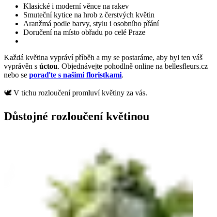
Klasické i moderní věnce na rakev
Smuteční kytice na hrob z čerstvých květin
Aranžmá podle barvy, stylu i osobního přání
Doručení na místo obřadu po celé Praze
Každá květina vypráví příběh a my se postaráme, aby byl ten váš
vyprávěn s
úctou
. Objednávejte pohodlně online na bellesfleurs.cz
nebo se
poraďte s našimi floristkami
.
🕊️ V tichu rozloučení promluví květiny za vás.
Důstojné rozloučení květinou