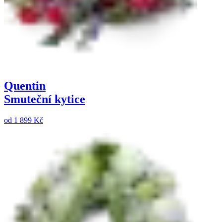
Quentin
Smuteční kytice
od
1 899 Kč