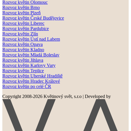
Rozvoz květin Olomouc
Rozvoz květin Brno
Rozvoz květin Plzeň
Rozvoz květin České Budějovice
Rozvoz květin Liberec
Rozvoz květin Pardubice
Rozvoz květin Zlín
Rozvoz květin Ústí nad Labem
Rozvoz květin Opava
Rozvoz květin Kladno
Rozvoz květin Mladá Boleslav
Rozvoz květin Jihlava
Rozvoz květin Karlovy Vary
Rozvoz květin Teplice
Rozvoz květin Uherské Hradiště
Rozvoz květin Hradec Králové
Rozvoz květin po celé ČR
Copyright 2008-2026 Květinový svět, s.r.o
|
Developed by