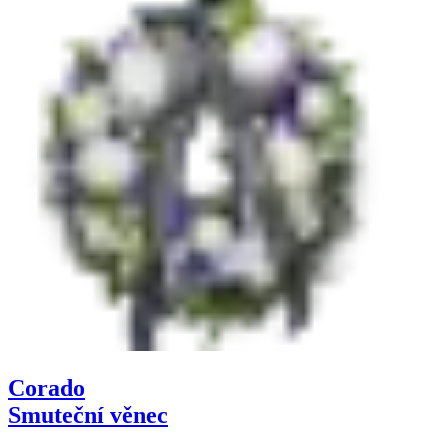
Corado
Smuteční věnec