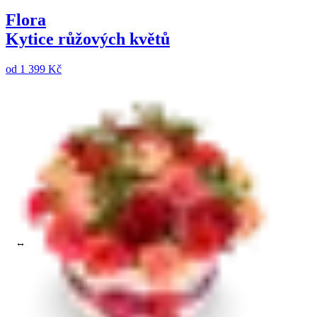
Flora
Kytice růžových květů
od
1 399 Kč
Chryzantéma
Vyberte barvu
Maximální cena do:
Zrušit filtry