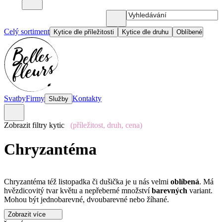
Celý sortiment
Kytice dle příležitosti
Kytice dle druhu
Oblíbené
Svatby
Firmy
Kontakty
Služby
Zobrazit filtry kytic
(příležitost, druh, cena)
Chryzantéma
Chryzantéma též listopadka či dušička je u nás velmi
oblíbená
. Má
hvězdicovitý tvar květu a nepřeberné množství
barevných
variant.
Mohou být jednobarevné, dvoubarevné nebo žíhané.
Zobrazit více
Tato kytice se vyznačuje svou dlouhou trvanlivostí. Je to ten pravý