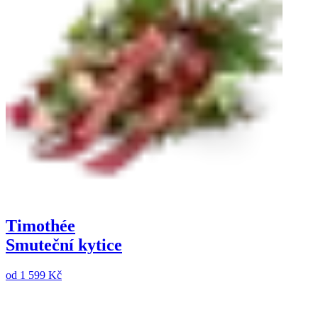
Timothée
Smuteční kytice
od
1 599 Kč