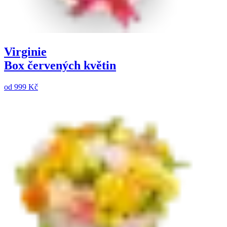
Virginie
Box červených květin
od
999 Kč