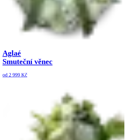
Aglaé
Smuteční věnec
od
2 999 Kč