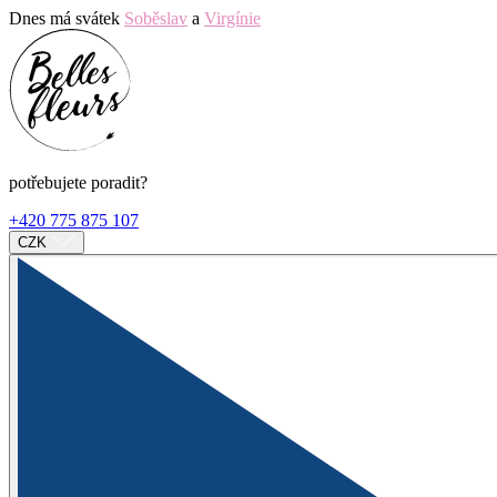
Dnes má svátek
Soběslav
a
Virgínie
potřebujete poradit?
+420 775 875 107
CZK