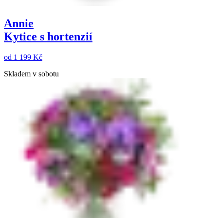
Annie
Kytice s hortenzií
od
1 199 Kč
Skladem v sobotu