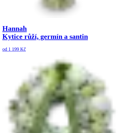
Hannah
Kytice růží, germín a santin
od
1 199 Kč